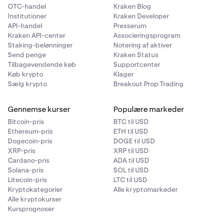
OTC-handel
Kraken Blog
Institutioner
Kraken Developer
API-handel
Presserum
Kraken API-center
Associeringsprogram
Staking-belønninger
Notering af aktiver
Send penge
Kraken Status
Tilbagevendende køb
Supportcenter
Køb krypto
Klager
Sælg krypto
Breakout Prop Trading
Gennemse kurser
Populære markeder
Bitcoin-pris
BTC til USD
Ethereum-pris
ETH til USD
Dogecoin-pris
DOGE til USD
XRP-pris
XRP til USD
Cardano-pris
ADA til USD
Solana-pris
SOL til USD
Litecoin-pris
LTC til USD
Kryptokategorier
Alle kryptomarkeder
Alle kryptokurser
Kursprognoser