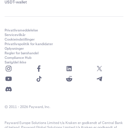
USDT-wallet
Privatlivsmeddelelse
Servicevilkår
Cookieindstillinger
Privatlivspolitik for kandidater
Oplysninger
Regler for børshandel
Compliance Hub
Sælg/del ikke
© 2011 - 2026 Payward, Inc.
Payward Europe Solutions Limited t/a Kraken er godkendt af Central Bank
of Ireland. Payward Global Solutions Limited t/a Kraken er godkendt af