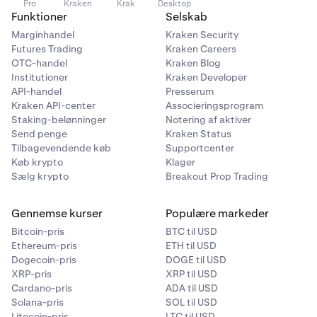
Pro
Kraken
Krak
Desktop
Funktioner
Selskab
Marginhandel
Kraken Security
Futures Trading
Kraken Careers
OTC-handel
Kraken Blog
Institutioner
Kraken Developer
API-handel
Presserum
Kraken API-center
Associeringsprogram
Staking-belønninger
Notering af aktiver
Send penge
Kraken Status
Tilbagevendende køb
Supportcenter
Køb krypto
Klager
Sælg krypto
Breakout Prop Trading
Gennemse kurser
Populære markeder
Bitcoin-pris
BTC til USD
Ethereum-pris
ETH til USD
Dogecoin-pris
DOGE til USD
XRP-pris
XRP til USD
Cardano-pris
ADA til USD
Solana-pris
SOL til USD
Litecoin-pris
LTC til USD