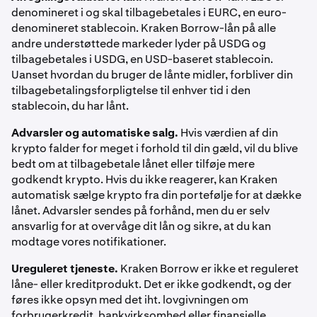
Tryk ind på
Gebyrer
for at se en oversigt over
9
denomineret i og skal tilbagebetales i EURC, en euro-
gebyrerne – inklusive eventuelle fritagelser for
denomineret stablecoin. Kraken Borrow-lån på alle
handelsgebyrer via dit Kraken+-medlemskab
andre understøttede markeder lyder på USDG og
tilbagebetales i USDG, en USD-baseret stablecoin.
Uanset hvordan du bruger de lånte midler, forbliver din
tilbagebetalingsforpligtelse til enhver tid i den
stablecoin, du har lånt.
Advarsler og automatiske salg.
Hvis værdien af din
krypto falder for meget i forhold til din gæld, vil du blive
bedt om at tilbagebetale lånet eller tilføje mere
godkendt krypto. Hvis du ikke reagerer, kan Kraken
automatisk sælge krypto fra din portefølje for at dække
lånet. Advarsler sendes på forhånd, men du er selv
ansvarlig for at overvåge dit lån og sikre, at du kan
modtage vores notifikationer.
Ureguleret tjeneste.
Kraken Borrow er ikke et reguleret
låne- eller kreditprodukt. Det er ikke godkendt, og der
føres ikke opsyn med det iht. lovgivningen om
forbrugerkredit, bankvirksomhed eller finansielle