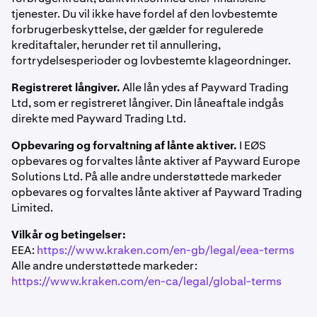
tjenester. Du vil ikke have fordel af den lovbestemte
forbrugerbeskyttelse, der gælder for regulerede
kreditaftaler, herunder ret til annullering,
fortrydelsesperioder og lovbestemte klageordninger.
Låneforløb i appen:
Registreret långiver.
Alle lån ydes af Payward Trading
Ltd, som er registreret långiver. Din låneaftale indgås
På skærmen
»Hvor meget vil du låne?«
kan du bruge
1
direkte med Payward Trading Ltd.
hurtigvalgsknapperne eller
skyderen
til at fastsætte
et beløb. Din
grænse
vises ovenfor
Opbevaring og forvaltning af lånte aktiver.
I EØS
opbevares og forvaltes lånte aktiver af Payward Europe
Solutions Ltd. På alle andre understøttede markeder
opbevares og forvaltes lånte aktiver af Payward Trading
Limited.
Vilkår og betingelser:
EEA:
https://www.kraken.com/en-gb/legal/eea-terms
Alle andre understøttede markeder:
https://www.kraken.com/en-ca/legal/global-terms