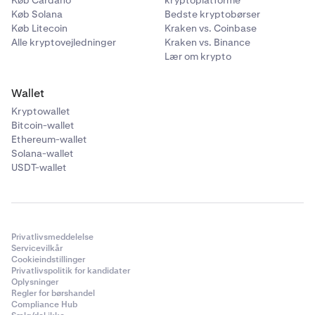
Køb Solana
Bedste kryptobørser
Køb Litecoin
Kraken vs. Coinbase
Alle kryptovejledninger
Kraken vs. Binance
Lær om krypto
Wallet
Kryptowallet
Bitcoin-wallet
Ethereum-wallet
Solana-wallet
USDT-wallet
Privatlivsmeddelelse
Servicevilkår
Cookieindstillinger
Privatlivspolitik for kandidater
Oplysninger
Regler for børshandel
Compliance Hub
Tryk på
grænsen
for at se
”Din lånegrænse”
– her kan
4