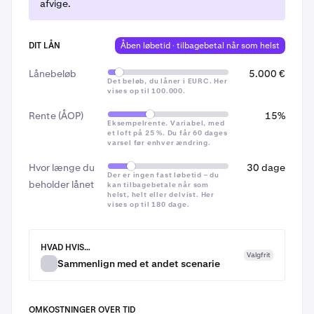
afvige.
Påløbne renter
Ingen forbrugerkreditbeskyttelse.
Kraken Borrow er
et ikke-reguleret kreditprodukt.
~€31 / $31
DIT LÅN
Åben løbetid · tilbagebetal når som helst
Lån kun det beløb, du har råd til at tilbagebetale, og kun
~€62 / $62
Lånebeløb
5.000 €
hvis du er fortrolig med risikoen ved udsving i
Det beløb, du låner i EURC. Her
~€181 / $181
vises op til 100.000.
kryptopriserne.
Rente (ÅOP)
15%
Eksempelrente. Variabel, med
Samlede tilbagebetalingsomkostninger
et loft på 25 %. Du får 60 dages
varsel før enhver ændring.
Gennemgå
lånegebyret
og
totalen
på
7
~€56 / $56
Hvor længe du
30 dage
bekræftelsesskærmen, og sæt derefter flueben i
Der er ingen fast løbetid – du
~€87 / $87
beholder lånet
kan tilbagebetale når som
bekræftelsesfeltet (i EØS står der her, at
Kraken
helst, helt eller delvist. Her
Borrow er et ureguleret produkt, der udbydes af
vises op til 180 dage.
~€206 / $206
Payward Europe Solutions Ltd
)
HVAD HVIS…
Renten beregnes af det beløb, du skylder, og påløber
Valgfrit
Sammenlign med et andet scenarie
hver 4. time. Tallet på dag 90 forudsætter, at renten
ændrede sig fra 15 % til 14 % APR på dag 61 – den
slags ændring, du ville få mindst 60 dages varsel om,
OMKOSTNINGER OVER TID