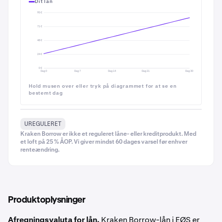
Dit lån
95 €
71 €
48 €
24 €
0 €
Dag 0
Dag 7
Dag 14
Dag 21
Dag 30
Hold musen over eller tryk på diagrammet for at se en
bestemt dag
UREGULERET
Kraken Borrow er ikke et reguleret låne- eller kreditprodukt. Med
et loft på 25 % ÅOP. Vi giver mindst 60 dages varsel før enhver
renteændring.
Produktoplysninger
Afregningsvaluta for lån.
Kraken Borrow-lån i EØS er