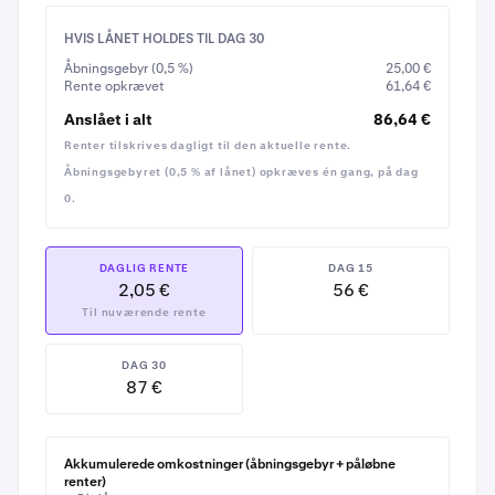
med mulighed for at tilbagebetale ethvert beløb
gebyrfrit, før den trådte i kraft.
HVIS LÅNET HOLDES TIL DAG 30
Åbningsgebyr (0,5 %)
25,00 €
Da din BTC fra start er dobbelt så meget værd som lånet,
Rente opkrævet
61,64 €
ville et fald i BTC-prisen på 20 % eller endda 50 % ikke
Anslået i alt
86,64 €
bringe dit lån i umiddelbar fare – du ville blive advaret i
Renter tilskrives dagligt til den aktuelle rente.
god tid, før noget af din krypto skulle sælges for at
Åbningsgebyret (0,5 % af lånet) opkræves én gang, på dag
dække lånet.
0.
DAGLIG RENTE
DAG 15
2,05 €
56 €
Til nuværende rente
DAG 30
Tryk ind på detaljerne under
Lån
for at få bekræftet
8
87 €
lånebeløbet og den daglige rente igen, før du
fortsætter
Akkumulerede omkostninger (åbningsgebyr + påløbne
renter)