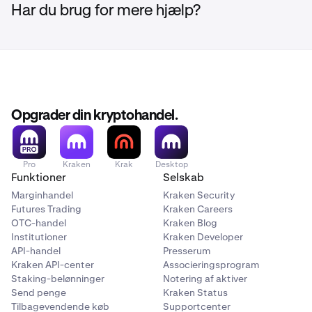
Har du brug for mere hjælp?
Opgrader din kryptohandel.
Pro
Kraken
Krak
Desktop
Funktioner
Selskab
Efterhånden som du øger beløbet, fyldes skyderen
2
Marginhandel
Kraken Security
ud, og de samlede gebyrer opdateres løbende
Futures Trading
Kraken Careers
OTC-handel
Kraken Blog
Institutioner
Kraken Developer
API-handel
Presserum
Kraken API-center
Associeringsprogram
Staking-belønninger
Notering af aktiver
Send penge
Kraken Status
Tilbagevendende køb
Supportcenter