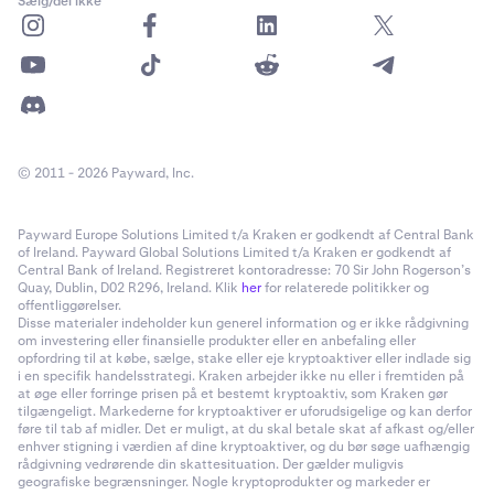
Sælg/del ikke
du se, at grænsen er baseret på de aktiver, du ejer, og
kan være mindre end deres fulde værdi på grund af
prisudsving. Du kan også se,
hvilke aktiver der tæller
med
. Tryk på
(?)-ikonet
for at åbne en oversigt over
Samlede gebyrer
– her vises
åbningsomkostningerne (0,5 %)
og
den daglige
rente (din nuværende ÅOP)
, opdelt til en timesats.
© 2011 - 2026 Payward, Inc.
Payward Europe Solutions Limited t/a Kraken er godkendt af Central Bank
of Ireland. Payward Global Solutions Limited t/a Kraken er godkendt af
Central Bank of Ireland. Registreret kontoradresse: 70 Sir John Rogerson’s
Quay, Dublin, D02 R296, Ireland. Klik
her
for relaterede politikker og
offentliggørelser.
Disse materialer indeholder kun generel information og er ikke rådgivning
om investering eller finansielle produkter eller en anbefaling eller
opfordring til at købe, sælge, stake eller eje kryptoaktiver eller indlade sig
i en specifik handelsstrategi. Kraken arbejder ikke nu eller i fremtiden på
at øge eller forringe prisen på et bestemt kryptoaktiv, som Kraken gør
tilgængeligt. Markederne for kryptoaktiver er uforudsigelige og kan derfor
føre til tab af midler. Det er muligt, at du skal betale skat af afkast og/eller
enhver stigning i værdien af dine kryptoaktiver, og du bør søge uafhængig
rådgivning vedrørende din skattesituation. Der gælder muligvis
geografiske begrænsninger. Nogle kryptoprodukter og markeder er