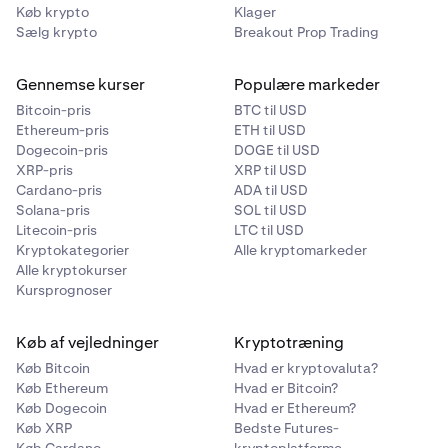
Køb krypto
Klager
Sælg krypto
Breakout Prop Trading
Gennemse kurser
Populære markeder
Bitcoin-pris
BTC til USD
Ethereum-pris
ETH til USD
Dogecoin-pris
DOGE til USD
XRP-pris
XRP til USD
Cardano-pris
ADA til USD
Solana-pris
SOL til USD
Litecoin-pris
LTC til USD
Kryptokategorier
Alle kryptomarkeder
Alle kryptokurser
Kursprognoser
Køb af vejledninger
Kryptotræning
Du kan også indtaste et præcist beløb via
3
Køb Bitcoin
Hvad er kryptovaluta?
taltastaturet og derefter trykke på
Færdig
Køb Ethereum
Hvad er Bitcoin?
Køb Dogecoin
Hvad er Ethereum?
Køb XRP
Bedste Futures-
Køb Cardano
kryptoplatforme