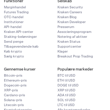
Funktioner
Selskab
Marginhandel
Kraken Security
Futures Trading
Kraken Careers
OTC-handel
Kraken Blog
Institutioner
Kraken Developer
API-handel
Presserum
Kraken API-center
Associeringsprogram
Staking-belønninger
Notering af aktiver
Send penge
Kraken Status
Tilbagevendende køb
Supportcenter
Køb krypto
Klager
Sælg krypto
Breakout Prop Trading
Gennemse kurser
Populære markeder
Bitcoin-pris
BTC til USD
Ethereum-pris
ETH til USD
Dogecoin-pris
DOGE til USD
XRP-pris
XRP til USD
Cardano-pris
ADA til USD
Solana-pris
SOL til USD
Litecoin-pris
LTC til USD
Kryptokategorier
Alle kryptomarkeder