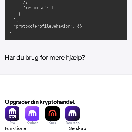
      },

      "response": []

    }

  ],

  "protocolProfileBehavior": {}

}
Har du brug for mere hjælp?
Opgrader din kryptohandel.
Pro
Kraken
Krak
Desktop
Funktioner
Selskab