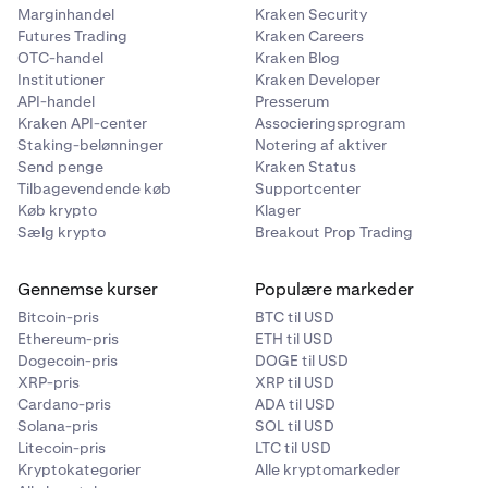
Marginhandel
Kraken Security
Futures Trading
Kraken Careers
OTC-handel
Kraken Blog
Institutioner
Kraken Developer
API-handel
Presserum
Kraken API-center
Associeringsprogram
Staking-belønninger
Notering af aktiver
Send penge
Kraken Status
Tilbagevendende køb
Supportcenter
Køb krypto
Klager
Sælg krypto
Breakout Prop Trading
Gennemse kurser
Populære markeder
Bitcoin-pris
BTC til USD
Ethereum-pris
ETH til USD
Dogecoin-pris
DOGE til USD
XRP-pris
XRP til USD
Cardano-pris
ADA til USD
Solana-pris
SOL til USD
Litecoin-pris
LTC til USD
Kryptokategorier
Alle kryptomarkeder