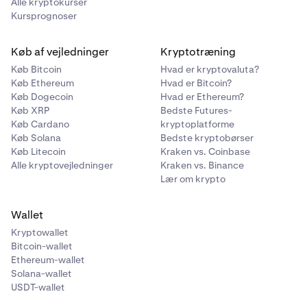
Alle kryptokurser
Kursprognoser
Køb af vejledninger
Kryptotræning
Køb Bitcoin
Hvad er kryptovaluta?
Køb Ethereum
Hvad er Bitcoin?
Køb Dogecoin
Hvad er Ethereum?
Køb XRP
Bedste Futures-
Køb Cardano
kryptoplatforme
Køb Solana
Bedste kryptobørser
Køb Litecoin
Kraken vs. Coinbase
Alle kryptovejledninger
Kraken vs. Binance
Lær om krypto
Wallet
Kryptowallet
Bitcoin-wallet
Ethereum-wallet
Solana-wallet
USDT-wallet