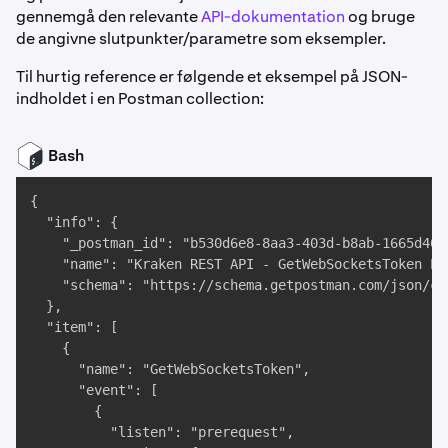
gennemgå den relevante
API-dokumentation
og bruge
de angivne slutpunkter/parametre som eksempler.
Til hurtig reference er følgende et eksempel på JSON-
indholdet i en Postman collection:
Bash
{

  "info": {

    "_postman_id": "b530d6e8-8aa3-403d-b8ab-1665d4606
    "name": "Kraken REST API - GetWebSocketsToken End
    "schema": "https://schema.getpostman.com/json/co
  },

  "item": [

    {

      "name": "GetWebSocketsToken",

      "event": [

        {

          "listen": "prerequest",
