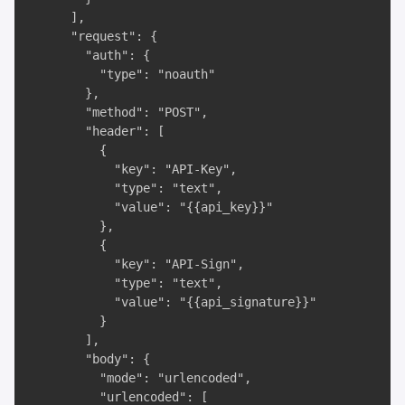
      ],

      "request": {

        "auth": {

          "type": "noauth"

        },

        "method": "POST",

        "header": [

          {

            "key": "API-Key",

            "type": "text",

            "value": "{{api_key}}"

          },

          {

            "key": "API-Sign",

            "type": "text",

            "value": "{{api_signature}}"

          }

        ],

        "body": {

          "mode": "urlencoded",

          "urlencoded": [
