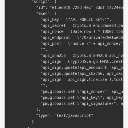
          "script": {

            "id": "e11ed019-722d-4ecf-8ddf-1f724e5b1a
            "exec": [

              "api_key = \"API PUBLIC KEY\"",

              "api_secret = CryptoJS.enc.Base64.pars
              "api_nonce = (Date.now() * 1000).toStri
              "api_endpoint = \"/0/private/GetWebSock
              "api_post = \"nonce=\" + api_nonce;",

              "",

              "api_sha256 = CryptoJS.SHA256(api_nonce
              "api_sign = CryptoJS.algo.HMAC.create(
              "api_sign.update(api_endpoint, api_secr
              "api_sign.update(api_sha256, api_secret
              "api_sign = api_sign.finalize().toStri
              "",

              "pm.globals.set(\"api_nonce\", api_nonc
              "pm.globals.set(\"api_key\", api_key);"
              "pm.globals.set(\"api_signature\", api_
            ],

            "type": "text/javascript"

          }

        }
