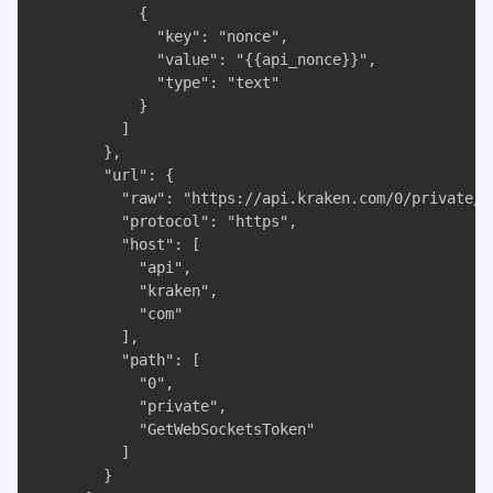
            {

              "key": "nonce",

              "value": "{{api_nonce}}",

              "type": "text"

            }

          ]

        },

        "url": {

          "raw": "https://api.kraken.com/0/private/G
          "protocol": "https",

          "host": [

            "api",

            "kraken",

            "com"

          ],

          "path": [

            "0",

            "private",

            "GetWebSocketsToken"

          ]

        }
