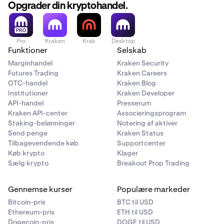
•
Afhængigt af din valgte finansieringsmetode skal din
Opgrader din kryptohandel.
bank (eller finansielle institution) kunne sende &
Single Euro Payments Area (SEPA):
modtage FPS-, SEPA- eller SEPA Instant-overførsler.
SEPA
er et betalingsintegrationsinitiativ fra Den
Pro
Kraken
Krak
Desktop
Europæiske Union og bruges til at sende
Funktioner
Selskab
grænseoverskridende Euro-indbetalinger og -
Marginhandel
Kraken Security
udbetalinger mellem banker, der er en del af SEPA-
Futures Trading
Kraken Careers
netværket.
OTC-handel
Kraken Blog
Institutioner
Kraken Developer
SCT Instant:
API-handel
Presserum
Kraken API-center
Associeringsprogram
SEPA Instant Credit Transfer (SCT Inst) blev først lanceret
Staking-belønninger
Notering af aktiver
i november 2017 i hele EU som en valgfri
Send penge
Kraken Status
betalingsordning for banker at deltage i. Hvis din bank
Tilbagevendende køb
Supportcenter
Køb krypto
Klager
understøtter SCT Inst, kan du sende midler til og fra din
Sælg krypto
Breakout Prop Trading
Kraken-konto inden for få minutter.
Disse typer betalinger medfører bankgebyrer, så kontakt
Gennemse kurser
Populære markeder
venligst din bank for at spørge om gebyrer samt deres
Bitcoin-pris
BTC til USD
cut-off-tider. Den nuværende maksimale grænse for SCT
Ethereum-pris
ETH til USD
Inst er €100.000,00 pr. transaktion. Dette er en grænse
Dogecoin-pris
DOGE til USD