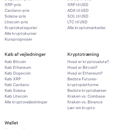
fastsat af SCT Instant-netværket og er uden for Kraken's
XRP-pris
XRP til USD
kontrol.
Cardano-pris
ADA til USD
Solana-pris
SOL til USD
Litecoin-pris
LTC til USD
Kryptokategorier
Alle kryptomarkeder
Alle kryptokurser
Kursprognoser
Køb af vejledninger
Kryptotræning
Køb Bitcoin
Hvad er kryptovaluta?
Køb Ethereum
Hvad er Bitcoin?
Køb Dogecoin
Hvad er Ethereum?
Køb XRP
Bedste Futures-
Køb Cardano
kryptoplatforme
Køb Solana
Bedste kryptobørser
Køb Litecoin
Kraken vs. Coinbase
Alle kryptovejledninger
Kraken vs. Binance
Lær om krypto
Wallet