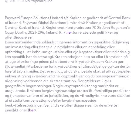
© 2011 - 2026 Payward, Inc.
Payward Europe Solutions Limited t/a Kraken er godkendt af Central Bank
of Ireland. Payward Global Solutions Limited t/a Kraken er godkendt af
Central Bank of Ireland. Registreret kontoradresse: 70 Sir John Rogerson’s
Quay, Dublin, D02 R296, Ireland. Klik
her
for relaterede politikker og
offentliggørelser.
Disse materialer indeholder kun generel information og er ikke rådgivning
om investering eller finansielle produkter eller en anbefaling eller
opfordring til at købe, sælge, stake eller eje kryptoaktiver eller indlade sig
i en specifik handelsstrategi. Kraken arbejder ikke nu eller i fremtiden på
at øge eller forringe prisen på et bestemt kryptoaktiv, som Kraken gør
tilgængeligt. Markederne for kryptoaktiver er uforudsigelige og kan derfor
føre til tab af midler. Det er muligt, at du skal betale skat af afkast og/eller
enhver stigning i værdien af dine kryptoaktiver, og du bør søge uafhængig
rådgivning vedrørende din skattesituation. Der gælder muligvis
geografiske begrænsninger. Nogle kryptoprodukter og markeder er
uregulerede. Krakens lovgivningsmæssige status ift. forskellige produkter
og tjenester varierer efter jurisdiktion, og du vil muligvis ikke være dækket
af statslig kompensation og/eller lovgivningsmæssige
beskyttelsesordninger. Se juridiske offentliggørelser for de enkelte
jurisdiktioner (
her
).