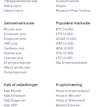
Tilbagevendende køb
Supportcenter
Køb krypto
Klager
Hvad er forskellene mellem Ledgers og Handlerhisto
Sælg krypto
Breakout Prop Trading
Nu hvor vi har en god forståelse af forskellene mellem d
Gennemse kurser
Populære markeder
konto-Ledger og handlerhistorik, lad os se på, hvorda
fortolker hver enkelt.
Bitcoin-pris
BTC til USD
Ethereum-pris
ETH til USD
Dogecoin-pris
DOGE til USD
Sådan fortolker du handlerhistorik
XRP-pris
XRP til USD
Cardano-pris
ADA til USD
Solana-pris
SOL til USD
Sådan fortolker du Ledgers
Litecoin-pris
LTC til USD
Kryptokategorier
Alle kryptomarkeder
•
Er det sikkert at give mine API-nøgler til
Alle kryptokurser
Kursprognoser
tredjepartssoftware?
Så længe et tredjepartswebsted/en applikation
Køb af vejledninger
Kryptotræning
kræver dine private Kraken API-nøgler, kan der være
Køb Bitcoin
Hvad er kryptovaluta?
potentielle sikkerhedsproblemer, men så længe du
Køb Ethereum
Hvad er Bitcoin?
opretter en specifik API-nøgle med minimale
Køb Dogecoin
Hvad er Ethereum?
tilladelser, f.eks. kun til at læse din saldo og/eller
Køb XRP
Bedste Futures-