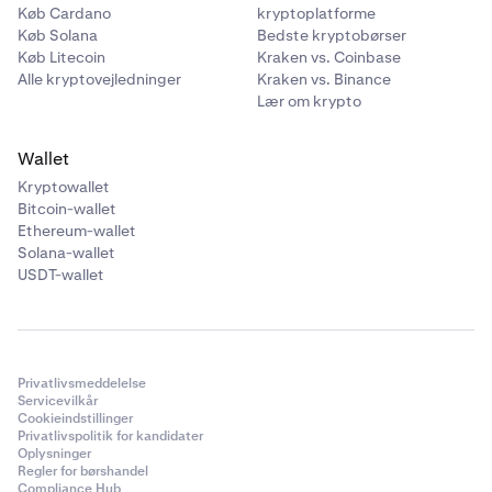
ledger, er der ingen risiko for dine midler eller
Køb Cardano
kryptoplatforme
sikkerhed generelt. Derfor er det tilrådeligt at give
Køb Solana
Bedste kryptobørser
skrivebeskyttede tilladelser og at oprette en specifik
Køb Litecoin
Kraken vs. Coinbase
API-nøgle med disse tilladelser til deling med din
Alle kryptovejledninger
Kraken vs. Binance
betroede tredjepartssoftware.
Lær om krypto
Wallet
Kryptowallet
Bitcoin-wallet
Ethereum-wallet
Solana-wallet
USDT-wallet
Privatlivsmeddelelse
Servicevilkår
Cookieindstillinger
Privatlivspolitik for kandidater
Oplysninger
Regler for børshandel
Compliance Hub