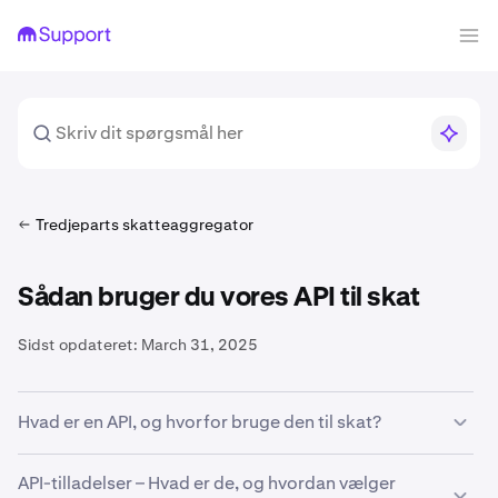
Tredjeparts skatteaggregator
Sådan bruger du vores API til skat
Sidst opdateret:
March 31, 2025
Hvad er en API, og hvorfor bruge den til skat?
En
A
pplication
P
rogramming
I
nterface er en måde,
API-tilladelser – Hvad er de, og hvordan vælger