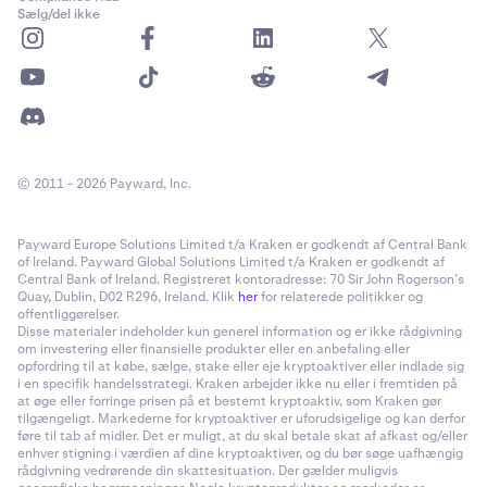
Sælg/del ikke
© 2011 - 2026 Payward, Inc.
Payward Europe Solutions Limited t/a Kraken er godkendt af Central Bank
of Ireland. Payward Global Solutions Limited t/a Kraken er godkendt af
Central Bank of Ireland. Registreret kontoradresse: 70 Sir John Rogerson’s
Quay, Dublin, D02 R296, Ireland. Klik
her
for relaterede politikker og
offentliggørelser.
Disse materialer indeholder kun generel information og er ikke rådgivning
om investering eller finansielle produkter eller en anbefaling eller
opfordring til at købe, sælge, stake eller eje kryptoaktiver eller indlade sig
i en specifik handelsstrategi. Kraken arbejder ikke nu eller i fremtiden på
at øge eller forringe prisen på et bestemt kryptoaktiv, som Kraken gør
tilgængeligt. Markederne for kryptoaktiver er uforudsigelige og kan derfor
føre til tab af midler. Det er muligt, at du skal betale skat af afkast og/eller
enhver stigning i værdien af dine kryptoaktiver, og du bør søge uafhængig
rådgivning vedrørende din skattesituation. Der gælder muligvis