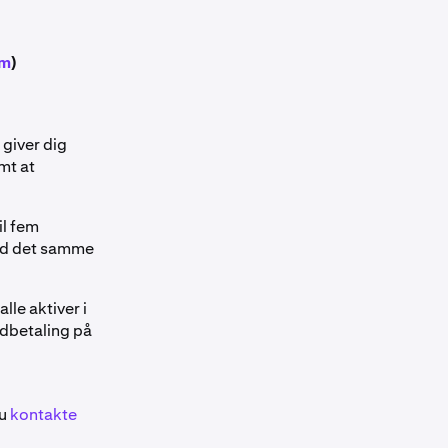
om
)
 giver dig
mt at
il fem
med det samme
lle aktiver i
Udbetaling på
du
kontakte