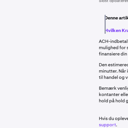
Sidst opdateret
Denne arti
Hvilken Kr
ACH-indbetali
mulighed for s
finansiere din
Den estimered
minutter. Når
til handel og 
Bemærk venli
kontanter elle
hold på hold 
Hvis du opleve
support
.