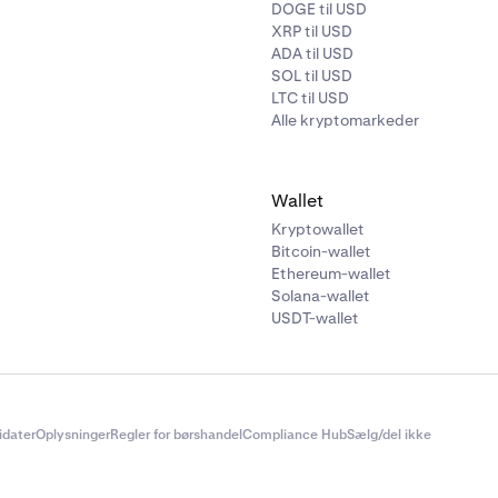
DOGE til USD
XRP til USD
ADA til USD
SOL til USD
LTC til USD
Alle kryptomarkeder
Wallet
Kryptowallet
Bitcoin-wallet
Ethereum-wallet
Solana-wallet
USDT-wallet
didater
Oplysninger
Regler for børshandel
Compliance Hub
Sælg/del ikke