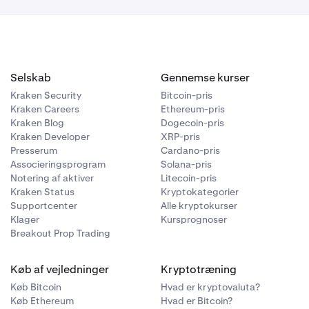
mers periode.
l Kraken App,
 kun
ler.
eløb; og
efter at have
Selskab
Gennemse kurser
gsbeløb ved
elig
Kraken Security
Bitcoin-pris
allerede er
Kraken Careers
Ethereum-pris
Kraken Blog
Dogecoin-pris
ndlet på nogle
Kraken Developer
XRP-pris
Presserum
Cardano-pris
 supportteam
.
Associeringsprogram
Solana-pris
efter at have
Notering af aktiver
Litecoin-pris
dbetaling.
Kraken Status
Kryptokategorier
Supportcenter
Alle kryptokurser
Klager
Kursprognoser
ndlet på nogle
Breakout Prop Trading
 supportteam
.
Køb af vejledninger
Kryptotræning
Køb Bitcoin
Hvad er kryptovaluta?
Køb Ethereum
Hvad er Bitcoin?