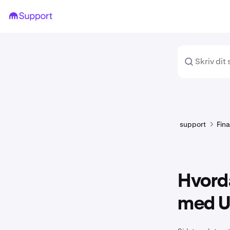
support
Fina
Hvorda
med US