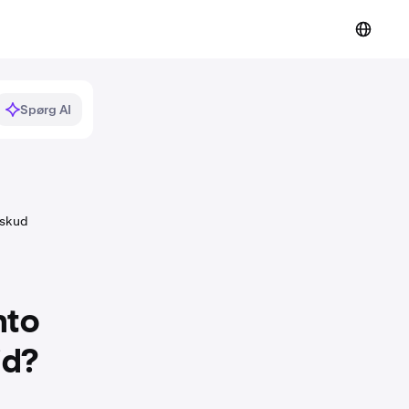
Spørg AI
dskud
nto
id?