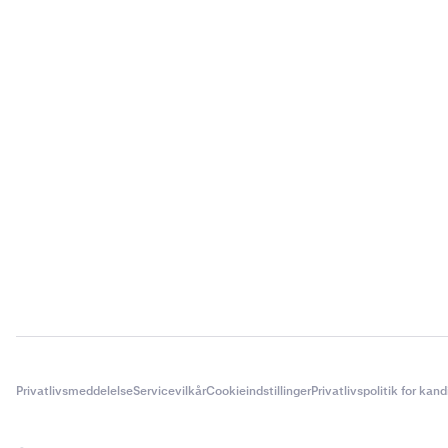
Privatlivsmeddelelse
Servicevilkår
Cookieindstillinger
Privatlivspolitik for kan