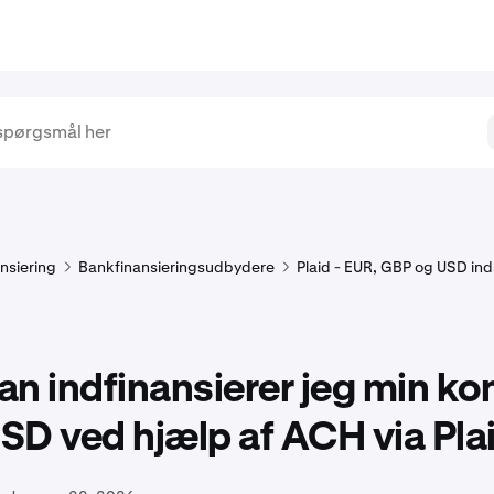
nsiering
Bankfinansieringsudbydere
Plaid - EUR, GBP og USD in
n indfinansierer jeg min ko
D ved hjælp af ACH via Pla