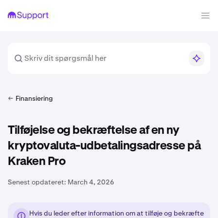
Finansiering
Tilføjelse og bekræftelse af en ny
kryptovaluta-udbetalingsadresse på
Kraken Pro
Senest opdateret:
March 4, 2026
Hvis du leder efter information om at tilføje og bekræfte