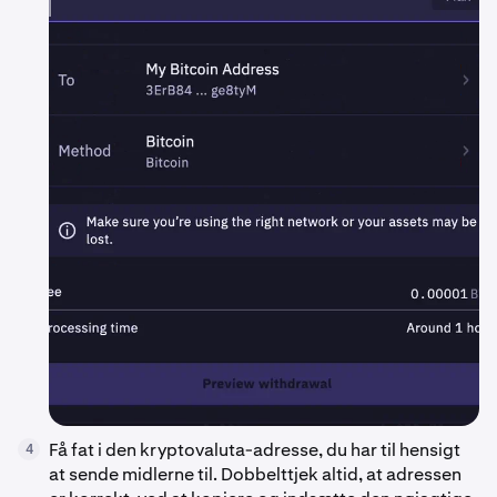
Få fat i den kryptovaluta-adresse, du har til hensigt
4
at sende midlerne til. Dobbelttjek altid, at adressen