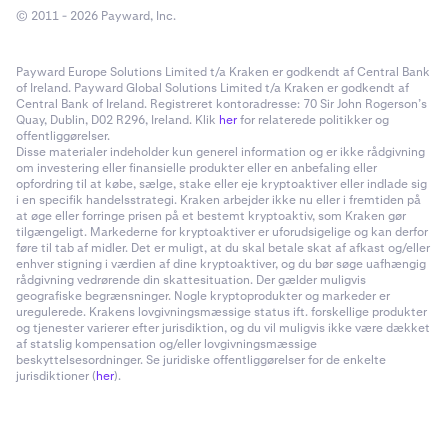
© 2011 - 2026 Payward, Inc.
Payward Europe Solutions Limited t/a Kraken er godkendt af Central Bank
of Ireland. Payward Global Solutions Limited t/a Kraken er godkendt af
Central Bank of Ireland. Registreret kontoradresse: 70 Sir John Rogerson’s
Quay, Dublin, D02 R296, Ireland. Klik
her
for relaterede politikker og
offentliggørelser.
Disse materialer indeholder kun generel information og er ikke rådgivning
om investering eller finansielle produkter eller en anbefaling eller
opfordring til at købe, sælge, stake eller eje kryptoaktiver eller indlade sig
i en specifik handelsstrategi. Kraken arbejder ikke nu eller i fremtiden på
at øge eller forringe prisen på et bestemt kryptoaktiv, som Kraken gør
tilgængeligt. Markederne for kryptoaktiver er uforudsigelige og kan derfor
føre til tab af midler. Det er muligt, at du skal betale skat af afkast og/eller
enhver stigning i værdien af dine kryptoaktiver, og du bør søge uafhængig
rådgivning vedrørende din skattesituation. Der gælder muligvis
geografiske begrænsninger. Nogle kryptoprodukter og markeder er
uregulerede. Krakens lovgivningsmæssige status ift. forskellige produkter
og tjenester varierer efter jurisdiktion, og du vil muligvis ikke være dækket
af statslig kompensation og/eller lovgivningsmæssige
beskyttelsesordninger. Se juridiske offentliggørelser for de enkelte
jurisdiktioner (
her
).