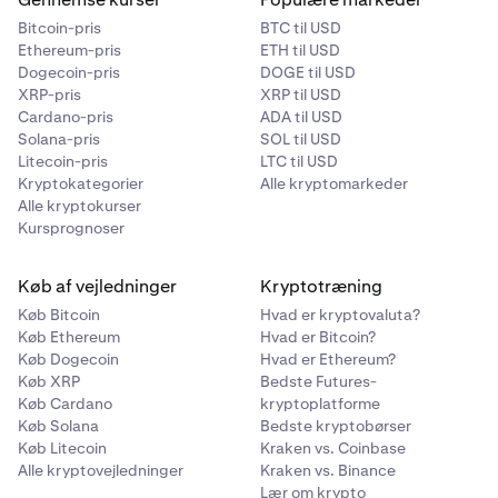
Bitcoin-pris
BTC til USD
Ethereum-pris
ETH til USD
Dogecoin-pris
DOGE til USD
XRP-pris
XRP til USD
Cardano-pris
ADA til USD
Solana-pris
SOL til USD
Litecoin-pris
LTC til USD
Kryptokategorier
Alle kryptomarkeder
Alle kryptokurser
Kursprognoser
Køb af vejledninger
Kryptotræning
Køb Bitcoin
Hvad er kryptovaluta?
Køb Ethereum
Hvad er Bitcoin?
Køb Dogecoin
Hvad er Ethereum?
Køb XRP
Bedste Futures-
Køb Cardano
kryptoplatforme
Køb Solana
Bedste kryptobørser
Køb Litecoin
Kraken vs. Coinbase
Alle kryptovejledninger
Kraken vs. Binance
Lær om krypto