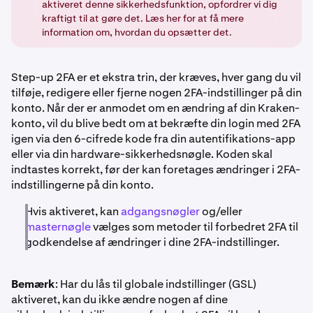
aktiveret denne sikkerhedsfunktion, opfordrer vi dig
kraftigt til at gøre det. Læs her for at få mere
information om, hvordan du opsætter det.
Step-up 2FA er et ekstra trin, der kræves, hver gang du vil
tilføje, redigere eller fjerne nogen 2FA-indstillinger på din
konto. Når der er anmodet om en ændring af din Kraken-
konto, vil du blive bedt om at bekræfte din login med 2FA
igen via den 6-cifrede kode fra din autentifikations-app
eller via din hardware-sikkerhedsnøgle. Koden skal
indtastes korrekt, før der kan foretages ændringer i 2FA-
indstillingerne på din konto.
Hvis aktiveret, kan
adgangsnøgler
og/eller
masternøgle
vælges som metoder til forbedret 2FA til
godkendelse af ændringer i dine 2FA-indstillinger.
Bemærk
: Har du lås til globale indstillinger (GSL)
aktiveret, kan du ikke ændre nogen af dine