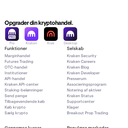
Opgrader din kryptohandel.
Pro
Kraken
Krak
Desktop
Funktioner
Selskab
Marginhandel
Kraken Security
Futures Trading
Kraken Careers
OTC-handel
Kraken Blog
Institutioner
Kraken Developer
API-handel
Presserum
Kraken API-center
Associeringsprogram
Staking-belønninger
Notering af aktiver
Send penge
Kraken Status
Tilbagevendende køb
Supportcenter
Køb krypto
Klager
Sælg krypto
Breakout Prop Trading
Gennemse kurser
Populære markeder