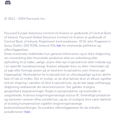
© 2011 - 2026 Payward, Inc.
Payward Europe Solutions Limited t/a Kraken er godkendt af Central Bank
of Ireland. Payward Global Solutions Limited t/a Kraken er godkendt af
Central Bank of Ireland. Registreret kontoradresse: 70 Sir John Rogerson’s
Quay, Dublin, D02 R296, Ireland. Klik
her
for relaterede politikker og
offentliggørelser.
Disse materialer indeholder kun generel information og er ikke rådgivning
om investering eller finansielle produkter eller en anbefaling eller
opfordring til at købe, sælge, stake eller eje kryptoaktiver eller indlade sig
i en specifik handelsstrategi. Kraken arbejder ikke nu eller i fremtiden på
at øge eller forringe prisen på et bestemt kryptoaktiv, som Kraken gør
tilgængeligt. Markederne for kryptoaktiver er uforudsigelige og kan derfor
føre til tab af midler. Det er muligt, at du skal betale skat af afkast og/eller
enhver stigning i værdien af dine kryptoaktiver, og du bør søge uafhængig
rådgivning vedrørende din skattesituation. Der gælder muligvis
geografiske begrænsninger. Nogle kryptoprodukter og markeder er
uregulerede. Krakens lovgivningsmæssige status ift. forskellige produkter
og tjenester varierer efter jurisdiktion, og du vil muligvis ikke være dækket
af statslig kompensation og/eller lovgivningsmæssige
beskyttelsesordninger. Se juridiske offentliggørelser for de enkelte
jurisdiktioner (
her
).