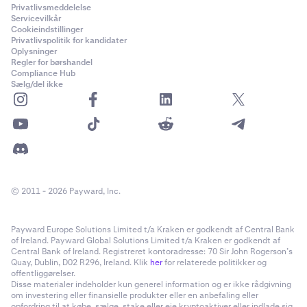
Privatlivsmeddelelse
Servicevilkår
Cookieindstillinger
Privatlivspolitik for kandidater
Oplysninger
Regler for børshandel
Compliance Hub
Sælg/del ikke
© 2011 - 2026 Payward, Inc.
Payward Europe Solutions Limited t/a Kraken er godkendt af Central Bank
of Ireland. Payward Global Solutions Limited t/a Kraken er godkendt af
Central Bank of Ireland. Registreret kontoradresse: 70 Sir John Rogerson’s
Quay, Dublin, D02 R296, Ireland. Klik
her
for relaterede politikker og
offentliggørelser.
Disse materialer indeholder kun generel information og er ikke rådgivning
om investering eller finansielle produkter eller en anbefaling eller
opfordring til at købe, sælge, stake eller eje kryptoaktiver eller indlade sig