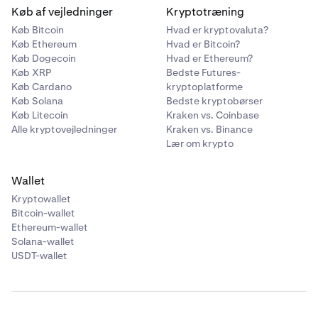
Køb af vejledninger
Kryptotræning
Køb Bitcoin
Hvad er kryptovaluta?
Køb Ethereum
Hvad er Bitcoin?
Køb Dogecoin
Hvad er Ethereum?
Køb XRP
Bedste Futures-
Køb Cardano
kryptoplatforme
Køb Solana
Bedste kryptobørser
Køb Litecoin
Kraken vs. Coinbase
Alle kryptovejledninger
Kraken vs. Binance
Lær om krypto
Wallet
Kryptowallet
Bitcoin-wallet
Ethereum-wallet
Solana-wallet
USDT-wallet