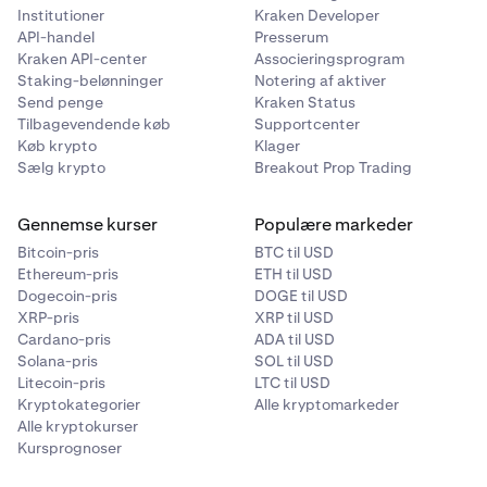
Institutioner
Kraken Developer
API-handel
Presserum
Kraken API-center
Associeringsprogram
Staking-belønninger
Notering af aktiver
Send penge
Kraken Status
Tilbagevendende køb
Supportcenter
Køb krypto
Klager
Sælg krypto
Breakout Prop Trading
Gennemse kurser
Populære markeder
Bitcoin-pris
BTC til USD
Ethereum-pris
ETH til USD
Dogecoin-pris
DOGE til USD
XRP-pris
XRP til USD
Cardano-pris
ADA til USD
Solana-pris
SOL til USD
Litecoin-pris
LTC til USD
Kryptokategorier
Alle kryptomarkeder
Alle kryptokurser
Kursprognoser