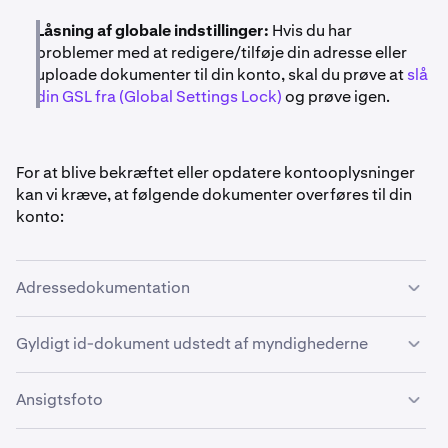
Låsning af globale indstillinger:
Hvis du har
problemer med at redigere/tilføje din adresse eller
uploade dokumenter til din konto, skal du prøve at
slå
din GSL fra (Global Settings Lock)
og prøve igen.
For at blive bekræftet eller opdatere kontooplysninger
kan vi kræve, at følgende dokumenter overføres til din
konto:
Adressedokumentation
Adressedokumentation skal indeholde dit navn, din
Gyldigt id-dokument udstedt af myndighederne
adresse og være dateret mindre end tre måneder før
datoen for indsendelse. Vi accepterer IKKE postboks-
Gyldige dokumenter omfatter:
Ansigtsfoto
adresser fra alle lande.
Gyldige dokumenter omfatter, men er ikke begrænset til:
Du skal angive et ansigtsfoto, hvis du er: