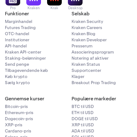
fremskynde behandlingstiden betydeligt.
Pro
Kraken
Krak
Desktop
Funktioner
Selskab
Marginhandel
Kraken Security
Futures Trading
Kraken Careers
OTC-handel
Kraken Blog
Institutioner
Kraken Developer
API-handel
Presserum
Kraken API-center
Associeringsprogram
Staking-belønninger
Notering af aktiver
Send penge
Kraken Status
Tilbagevendende køb
Supportcenter
Køb krypto
Klager
Sælg krypto
Breakout Prop Trading
Gennemse kurser
Populære markeder
Bitcoin-pris
BTC til USD
Ethereum-pris
ETH til USD
Dogecoin-pris
DOGE til USD
XRP-pris
XRP til USD
Cardano-pris
ADA til USD