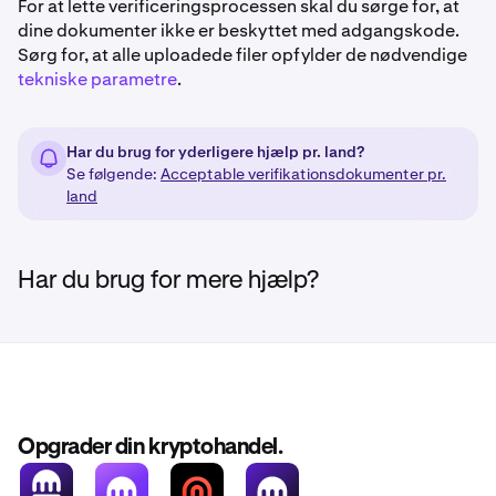
For at lette verificeringsprocessen skal du sørge for, at
•
Dokument udstedt af en offentlig myndighed
Hvis din virksomhed driver Crypto og/eller Fiat ATMs, er
dine dokumenter ikke er beskyttet med adgangskode.
udfyldelse af dette spørgeskema obligatorisk.
•
Realkreditregning
Sørg for, at alle uploadede filer opfylder de nødvendige
•
tekniske parametre
Skøde på fast ejendom
.
Download fil her
•
Leje- eller leasingaftale med ejerens/udlejerens og
Sørg for, at den relevante dokumentation er udfyldt og
lejerens/bopælens underskrift
indsendt som en del af din onboarding- eller
Har du brug for yderligere hjælp pr. land?
•
compliance-proces.
Skatteopgørelse for ejendommen
Se følgende:
Acceptable verifikationsdokumenter pr.
land
•
Brev fra NGO/NPO-organisationen vedrørende
midlertidig bolig
•
Brev til bekræftelse af vælgerregistrering eller
Har du brug for mere hjælp?
postkort
•
Domsdokumenter (f.eks. indkaldelse til
nævningeting)
Vi accepterer IKKE USPS-adresseændringsbreve.
Dokumenter på sprog, der anvender ikke-latinske tegn
Opgrader din kryptohandel.
(f.eks. russisk, kinesisk, thai, hebraisk osv.) en notariseret
oversættelse af din adressedokumentation vil