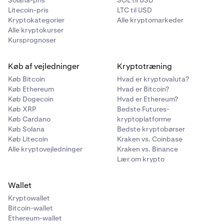
Solana-pris
SOL til USD
Litecoin-pris
LTC til USD
Kryptokategorier
Alle kryptomarkeder
Alle kryptokurser
Kursprognoser
Køb af vejledninger
Kryptotræning
Køb Bitcoin
Hvad er kryptovaluta?
Køb Ethereum
Hvad er Bitcoin?
Køb Dogecoin
Hvad er Ethereum?
Køb XRP
Bedste Futures-
Køb Cardano
kryptoplatforme
Køb Solana
Bedste kryptobørser
Køb Litecoin
Kraken vs. Coinbase
Alle kryptovejledninger
Kraken vs. Binance
Lær om krypto
Wallet
Kryptowallet
Bitcoin-wallet
Ethereum-wallet