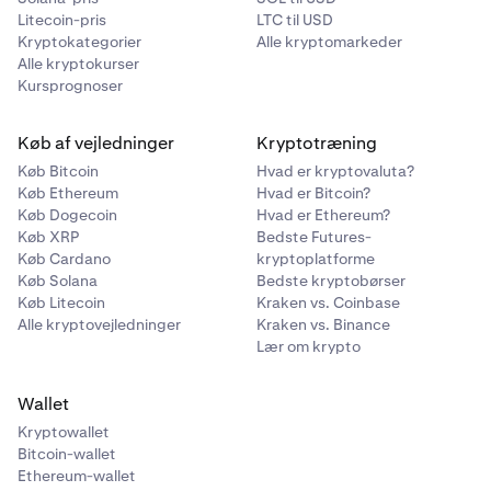
Litecoin-pris
LTC til USD
Kryptokategorier
Alle kryptomarkeder
Alle kryptokurser
Kursprognoser
Køb af vejledninger
Kryptotræning
Køb Bitcoin
Hvad er kryptovaluta?
Køb Ethereum
Hvad er Bitcoin?
Køb Dogecoin
Hvad er Ethereum?
Køb XRP
Bedste Futures-
Køb Cardano
kryptoplatforme
Køb Solana
Bedste kryptobørser
Køb Litecoin
Kraken vs. Coinbase
Alle kryptovejledninger
Kraken vs. Binance
Lær om krypto
Wallet
Kryptowallet
Bitcoin-wallet
Ethereum-wallet