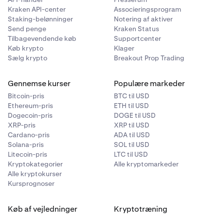
Kraken API-center
Associeringsprogram
Staking-belønninger
Notering af aktiver
Send penge
Kraken Status
Tilbagevendende køb
Supportcenter
Køb krypto
Klager
Sælg krypto
Breakout Prop Trading
Gennemse kurser
Populære markeder
Bitcoin-pris
BTC til USD
Ethereum-pris
ETH til USD
Dogecoin-pris
DOGE til USD
XRP-pris
XRP til USD
Cardano-pris
ADA til USD
Solana-pris
SOL til USD
Litecoin-pris
LTC til USD
Kryptokategorier
Alle kryptomarkeder
Alle kryptokurser
Kursprognoser
Køb af vejledninger
Kryptotræning