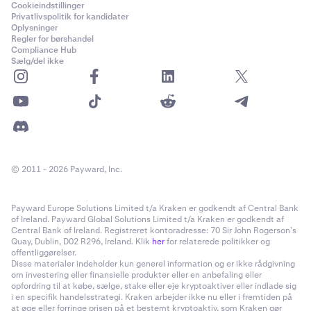
Cookieindstillinger
Privatlivspolitik for kandidater
Oplysninger
Regler for børshandel
Compliance Hub
Sælg/del ikke
© 2011 - 2026 Payward, Inc.
Payward Europe Solutions Limited t/a Kraken er godkendt af Central Bank
of Ireland. Payward Global Solutions Limited t/a Kraken er godkendt af
Central Bank of Ireland. Registreret kontoradresse: 70 Sir John Rogerson’s
Quay, Dublin, D02 R296, Ireland. Klik
her
for relaterede politikker og
offentliggørelser.
Disse materialer indeholder kun generel information og er ikke rådgivning
om investering eller finansielle produkter eller en anbefaling eller
opfordring til at købe, sælge, stake eller eje kryptoaktiver eller indlade sig
i en specifik handelsstrategi. Kraken arbejder ikke nu eller i fremtiden på
at øge eller forringe prisen på et bestemt kryptoaktiv, som Kraken gør