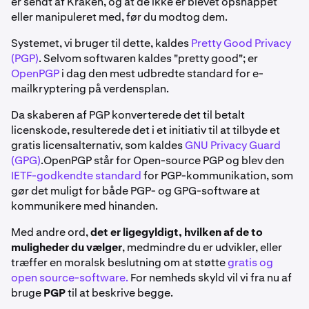
er sendt af Kraken, og at de ikke er blevet opsnappet
eller manipuleret med, før du modtog dem.
Systemet, vi bruger til dette, kaldes
Pretty Good Privacy
(PGP)
. Selvom softwaren kaldes "pretty good"; er
OpenPGP
i dag den mest udbredte standard for e-
mailkryptering på verdensplan.
Da skaberen af PGP konverterede det til betalt
licenskode, resulterede det i et initiativ til at tilbyde et
gratis licensalternativ, som kaldes
GNU Privacy Guard
(GPG)
.OpenPGP står for Open-source PGP og blev den
IETF-godkendte standard
for PGP-kommunikation, som
gør det muligt for både PGP- og GPG-software at
kommunikere med hinanden.
Med andre ord,
det er ligegyldigt, hvilken af de to
muligheder du vælger
, medmindre du er udvikler, eller
træffer en moralsk beslutning om at støtte
gratis og
open source-software.
For nemheds skyld vil vi fra nu af
bruge
PGP
til at beskrive begge.