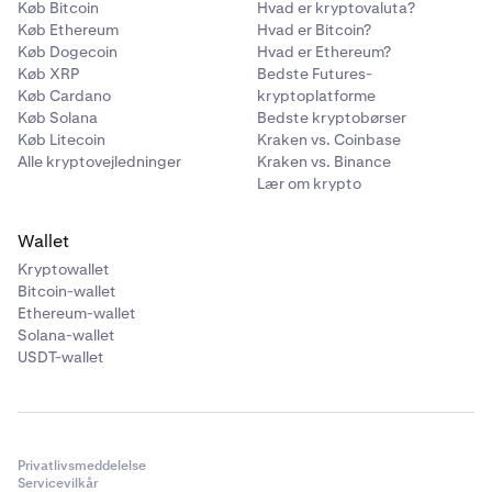
Køb Bitcoin
Hvad er kryptovaluta?
Køb Ethereum
Hvad er Bitcoin?
Køb Dogecoin
Hvad er Ethereum?
Køb XRP
Bedste Futures-
Køb Cardano
kryptoplatforme
Køb Solana
Bedste kryptobørser
Køb Litecoin
Kraken vs. Coinbase
Alle kryptovejledninger
Kraken vs. Binance
Lær om krypto
Wallet
Kryptowallet
Bitcoin-wallet
Ethereum-wallet
Solana-wallet
USDT-wallet
Privatlivsmeddelelse
Servicevilkår