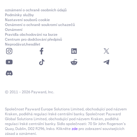
straně názvu efektu.
oznámení o ochraně osobních údajů
Podmínky služby
Nastavení souborů cookie
Oznámení o ochraně soukromí uchazečů
Oznámení
Pravidla obchodování na burze
Centrum pro dodržování předpisů
Neprodávat/nesdílet
© 2011 – 2026 Payward, Inc.
Společnost Payward Europe Solutions Limited, obchodující pod názvem
Kraken, podléhá regulaci Irské centrální banky. Společnost Payward
Global Solutions Limited, obchodující pod názvem Kraken, podléhá
regulaci Irské centrální banky. Sídlo společnosti: 70 Sir John Rogerson’s
Quay, Dublin, D02 R296, Irsko. Klikněte
zde
pro zobrazení souvisejících
zásad a oznámení.