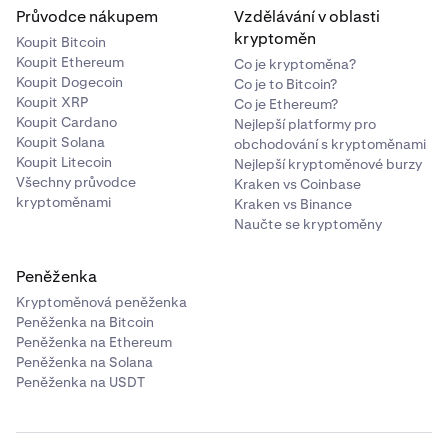
mix znamená, že je aplikováno více filtrování.
Průvodce nákupem
Vzdělávání v oblasti
kryptoměn
Koupit Bitcoin
Reverb:
Koupit Ethereum
Co je kryptoměna?
Koupit Dogecoin
Co je to Bitcoin?
Reverb simuluje akustický prostor místnosti nebo
Koupit XRP
Co je Ethereum?
prostředí, přidává hloubku a ozvěnu. Běžné ovládací
Koupit Cardano
Nejlepší platformy pro
prvky jsou:
Koupit Solana
obchodování s kryptoměnami
Koupit Litecoin
Nejlepší kryptoměnové burzy
Všechny průvodce
Kraken vs Coinbase
•
Feedback:
Upravuje, kolikrát se ozvěny opakují a jak
kryptoměnami
Kraken vs Binance
dlouho přetrvávají.
Naučte se kryptoměny
•
Damping:
Určuje, jak rychle vysoké frekvence
slábnou, čímž se ozvěna stává jasnější nebo
Peněženka
tlumenější.
Kryptoměnová peněženka
•
Šířka:
Ovládá stereo šířku, od mono (nižší šířka) po
Peněženka na Bitcoin
širokou, pohlcující dozvuk.
Peněženka na Ethereum
Peněženka na Solana
•
Mix:
Mísí dozvukový signál s původním zvukem.
Peněženka na USDT
Vyšší hodnoty vytvářejí prostornější, ozvěnový tón.
Pro smazání efektu klikněte na ikonu
koše
na pravé