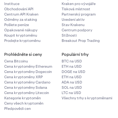
Instituce
Kraken pro vývojáře
•
LP (Low-Pass):
Propouští frekvence pod mezní
Obchodování API
Tisková místnost
hodnotou a odstraňuje vyšší tóny.
Centrum API Kraken
Partnerský program
•
Odměny za staking
BP (Band-Pass):
Zdůrazňuje frekvence kolem mezní
Uvedení aktiv
Pošlete peníze
Stav Krakenu
hodnoty a zároveň snižuje nižší a vyšší frekvence.
Opakované nákupy
Centrum podpory
•
HP (High-Pass):
Propouští pouze frekvence nad
Koupit kryptoměnu
Stížnosti
mezní hodnotou a odstraňuje nízké frekvence.
Prodejte kryptoměnu
Breakout Prop Trading
•
NP (Notch/Notch-Pass):
Odstraňuje úzké pásmo
frekvencí kolem mezní hodnoty, přičemž nízké i
Prohlédněte si ceny
Populární trhy
vysoké frekvence zůstávají nedotčeny.
Cena Bitcoinu
BTC na USD
Cena kryptoměny Ethereum
ETH na USD
Klíčové ovládací prvky filtru zahrnují:
Cena kryptoměny Dogecoin
DOGE na USD
Cena kryptoměny XRP
ETH na USD
Cena kryptoměny Cardano
ADA na USD
•
Cutoff:
Nastavuje frekvenční práh, kde filtr začíná
Cena kryptoměny Solana
SOL na USD
působit.
Cena kryptoměny Litecoin
LTC na USD
Kategorie kryptoměn
Všechny trhy s kryptoměnami
•
Resonance:
Určuje, jak ostrý nebo výrazný je efekt
Ceny všech kryptoměn
filtru v blízkosti mezního bodu.
Předpovědi cen
•
Mix:
Mísí filtrovaný signál s původním zvukem. Vyšší