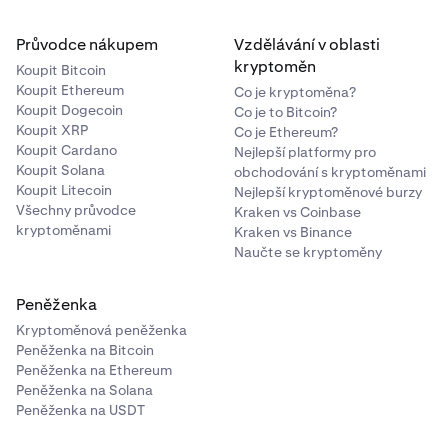
Průvodce nákupem
Vzdělávání v oblasti
kryptoměn
Koupit Bitcoin
Koupit Ethereum
Co je kryptoměna?
Koupit Dogecoin
Co je to Bitcoin?
Koupit XRP
Co je Ethereum?
Koupit Cardano
Nejlepší platformy pro
Koupit Solana
obchodování s kryptoměnami
Koupit Litecoin
Nejlepší kryptoměnové burzy
Všechny průvodce
Kraken vs Coinbase
kryptoměnami
Kraken vs Binance
Naučte se kryptoměny
Peněženka
Kryptoměnová peněženka
Peněženka na Bitcoin
Peněženka na Ethereum
Peněženka na Solana
Peněženka na USDT