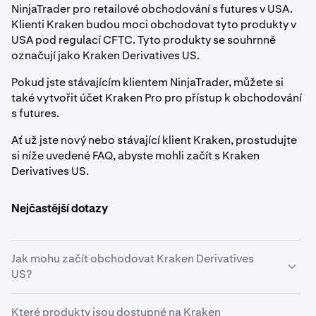
NinjaTrader pro retailové obchodování s futures v USA.
Klienti Kraken budou moci obchodovat tyto produkty v
USA pod regulací CFTC. Tyto produkty se souhrnně
označují jako Kraken Derivatives US.
Pokud jste stávajícím klientem NinjaTrader, můžete si
také vytvořit účet Kraken Pro pro přístup k obchodování
s futures.
Ať už jste nový nebo stávající klient Kraken, prostudujte
si níže uvedené FAQ, abyste mohli začít s Kraken
Derivatives US.
Nejčastější dotazy
Jak mohu začít obchodovat Kraken Derivatives
US?
Chcete-li začít obchodovat Kraken Derivatives US,
Které produkty jsou dostupné na Kraken