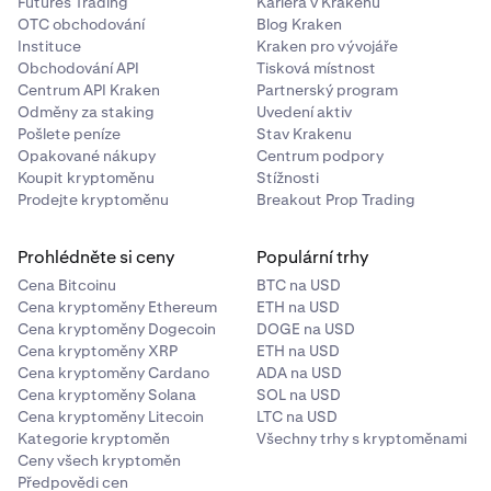
Futures Trading
Kariéra v Krakenu
OTC obchodování
Blog Kraken
Instituce
Kraken pro vývojáře
Obchodování API
Tisková místnost
Centrum API Kraken
Partnerský program
Odměny za staking
Uvedení aktiv
Pošlete peníze
Stav Krakenu
Opakované nákupy
Centrum podpory
Koupit kryptoměnu
Stížnosti
Prodejte kryptoměnu
Breakout Prop Trading
Prohlédněte si ceny
Populární trhy
Cena Bitcoinu
BTC na USD
Cena kryptoměny Ethereum
ETH na USD
Cena kryptoměny Dogecoin
DOGE na USD
Cena kryptoměny XRP
ETH na USD
Cena kryptoměny Cardano
ADA na USD
Cena kryptoměny Solana
SOL na USD
Cena kryptoměny Litecoin
LTC na USD
Kategorie kryptoměn
Všechny trhy s kryptoměnami
Ceny všech kryptoměn
Předpovědi cen