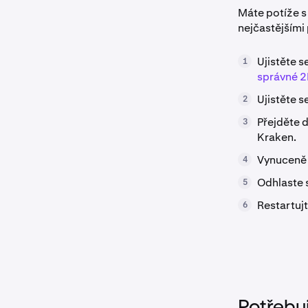
Máte potíže s
nejčastějšími
Ujistěte s
1
správné 2
Ujistěte s
2
Přejděte d
3
Kraken.
Vynuceně 
4
Odhlaste s
5
Restartujt
6