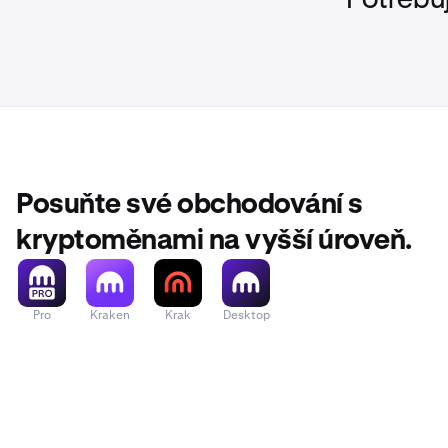
Potřebu
Posuňte své obchodování s
kryptoměnami na vyšší úroveň.
Pro
Kraken
Krak
Desktop