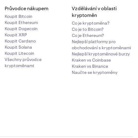
Průvodce nákupem
Vzdělávání v oblasti
kryptoměn
Koupit Bitcoin
Koupit Ethereum
Co je kryptoměna?
Koupit Dogecoin
Co je to Bitcoin?
Koupit XRP
Co je Ethereum?
Koupit Cardano
Nejlepší platformy pro
Koupit Solana
obchodování s kryptoměnami
Koupit Litecoin
Nejlepší kryptoměnové burzy
Všechny průvodce
Kraken vs Coinbase
kryptoměnami
Kraken vs Binance
Naučte se kryptoměny