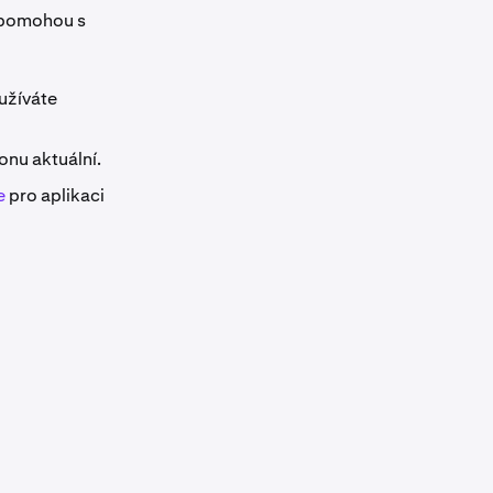
m pomohou s
oužíváte
onu aktuální.
e
pro aplikaci