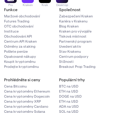
Pro
Kraken
Krak
Desktop
Funkce
Společnost
Maržové obchodování
Zabezpečení Kraken
Futures Trading
Kariéra v Krakenu
OTC obchodování
Blog Kraken
Instituce
Kraken pro vývojáře
Obchodování API
Tisková místnost
Centrum API Kraken
Partnerský program
Odměny za staking
Uvedení aktiv
Pošlete peníze
Stav Krakenu
Opakované nákupy
Centrum podpory
Koupit kryptoměnu
Stížnosti
Prodejte kryptoměnu
Breakout Prop Trading
Prohlédněte si ceny
Populární trhy
Cena Bitcoinu
BTC na USD
Cena kryptoměny Ethereum
ETH na USD
Cena kryptoměny Dogecoin
DOGE na USD
Cena kryptoměny XRP
ETH na USD
Cena kryptoměny Cardano
ADA na USD
Cena kryptoměny Solana
SOL na USD