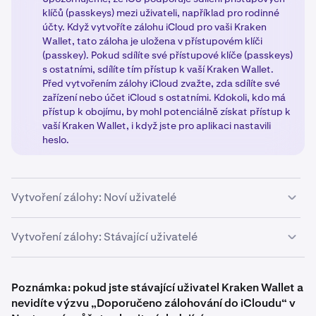
klíčů (passkeys) mezi uživateli, například pro rodinné
účty. Když vytvoříte zálohu iCloud pro vaši Kraken
Wallet, tato záloha je uložena v přístupovém klíči
(passkey). Pokud sdílíte své přístupové klíče (passkeys)
s ostatními, sdílíte tím přístup k vaší Kraken Wallet.
Před vytvořením zálohy iCloud zvažte, zda sdílíte své
zařízení nebo účet iCloud s ostatními. Kdokoli, kdo má
přístup k obojímu, by mohl potenciálně získat přístup k
vaší Kraken Wallet, i když jste pro aplikaci nastavili
heslo.
Vytvoření zálohy: Noví uživatelé
Pokud vytváříte peněženku poprvé s Kraken Wallet,
Vytvoření zálohy: Stávající uživatelé
nebo vytváříte novou peněženku s novou tajnou
obnovovací frází (Secret Recovery Phrase), postupujte
Pokud jste již vytvořili nebo importovali tajnou
podle těchto kroků:
obnovovací frázi (Secret Recovery Phrase) s Kraken
Poznámka: pokud jste stávající uživatel Kraken Wallet a
Wallet, postupujte podle těchto kroků:
nevidíte výzvu „Doporučeno zálohování do iCloudu“ v