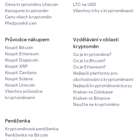
Cena kryptoměny Litecoin
LTC na USD
Kategorie kryptoměn
Všechny trhy s kryptoměnami
Ceny všech kryptoměn
Předpovědi cen
Průvodce nákupem
Vzdělávání v oblasti
kryptoměn
Koupit Bitcoin
Koupit Ethereum
Co je kryptoměna?
Koupit Dogecoin
Co je to Bitcoin?
Koupit XRP
Co je Ethereum?
Koupit Cardano
Nejlepší platformy pro
Koupit Solana
obchodování s kryptoměnami
Koupit Litecoin
Nejlepší kryptoměnové burzy
Všechny průvodce
Kraken vs Coinbase
kryptoměnami
Kraken vs Binance
Naučte se kryptoměny
Peněženka
Kryptoměnová peněženka
Peněženka na Bitcoin