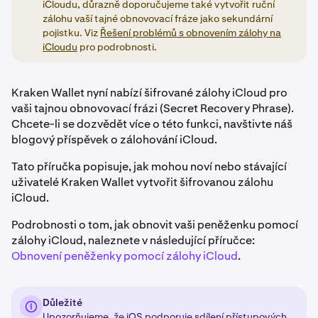
iCloudu, důrazně doporučujeme také vytvořit ruční
zálohu vaší tajné obnovovací fráze jako sekundární
pojistku. Viz
Řešení problémů s obnovením zálohy na
iCloudu
pro podrobnosti.
Kraken Wallet nyní nabízí šifrované zálohy iCloud pro
vaši tajnou obnovovací frázi (Secret Recovery Phrase).
Chcete-li se dozvědět více o této funkci, navštivte náš
blogový příspěvek o zálohování iCloud.
Tato příručka popisuje, jak mohou noví nebo stávající
uživatelé Kraken Wallet vytvořit šifrovanou zálohu
iCloud.
Podrobnosti o tom, jak obnovit vaši peněženku pomocí
zálohy iCloud, naleznete v následující příručce:
Obnovení peněženky pomocí zálohy iCloud
.
Důležité
Upozorňujeme, že iOS podporuje sdílení přístupových