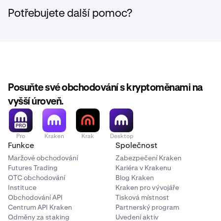
Potřebujete další pomoc?
Pokud účet zahrnuje následující aktivitu:
BTC zakoupené za USD
BTC prodané za USD
SOL prodané za USD
Agregace by byly hlášeny jako:
Posuňte své obchodování s kryptoměnami na
vyšší úroveň.
Agregát všech BTC zakoupených za USD (příchozí
kryptoaktivum)
Agregát všech BTC prodaných za USD (odchozí
Pro
Kraken
Krak
Desktop
kryptoaktivum)
Funkce
Společnost
Maržové obchodování
Zabezpečení Kraken
Agregát všech SOL prodaných za USD (odchozí
Futures Trading
Kariéra v Krakenu
kryptoaktivum)
OTC obchodování
Blog Kraken
Instituce
Kraken pro vývojáře
Každá agregace je hlášena samostatně.
Obchodování API
Tisková místnost
Centrum API Kraken
Partnerský program
Směny mezi jedním nebo více relevantními
Odměny za staking
Uvedení aktiv