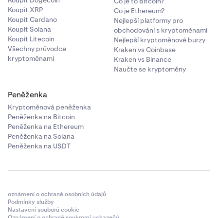
Koupit Dogecoin
Co je to Bitcoin?
Agregát všech BTC prodaných za ETH (odchozí BTC)
Koupit XRP
Co je Ethereum?
Koupit Cardano
Nejlepší platformy pro
Agregát všech SOL prodaných za BTC (odchozí SOL)
Koupit Solana
obchodování s kryptoměnami
Koupit Litecoin
Nejlepší kryptoměnové burzy
Každý pár kryptoaktiv a směr je agregován a hlášen
Všechny průvodce
Kraken vs Coinbase
nezávisle.
kryptoměnami
Kraken vs Binance
Naučte se kryptoměny
Převody relevantních kryptoaktiv
Peněženka
Převody kryptoaktiv jsou agregovány podle:
Kryptoměnová peněženka
Kryptoaktiva,
Peněženka na Bitcoin
Peněženka na Ethereum
Směru převodu (příchozí nebo odchozí) a
Peněženka na Solana
Kategorie převodu.
Peněženka na USDT
Kategorie příchozích převodů (příklady):
Airdropy
oznámení o ochraně osobních údajů
Odměny za staking
Podmínky služby
Nastavení souborů cookie
Převody z jiné burzy
Oznámení o ochraně soukromí uchazečů