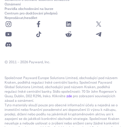
Oznámení
Pravidla obchodování na burze
Kategorie odchozích převodů (příklady):
Centrum pro dodržování předpisů
Neprodávat/nesdílet
Převody na jinou burzu
Jiné odchozí převody
© 2011 – 2026 Payward, Inc.
Společnost Payward Europe Solutions Limited, obchodující pod názvem
Kraken, podléhá regulaci Irské centrální banky. Společnost Payward
Global Solutions Limited, obchodující pod názvem Kraken, podléhá
regulaci Irské centrální banky. Sídlo společnosti: 70 Sir John Rogerson’s
Quay, Dublin, D02 R296, Irsko. Klikněte
zde
pro zobrazení souvisejících
zásad a oznámení.
Tyto materiály slouží pouze pro obecné informační účely a nejedná se o
investiční nebo finanční poradenství ani doporučení či výzvu k nákupu,
prodeji, držení nebo podílu na jakémkoli kryptoměnovém aktivu ani k
zapojení se do jakékoli konkrétní obchodní strategie. Společnost Kraken
neusiluje a nebude usilovat o zvýšení nebo snížení ceny žádné konkrétní