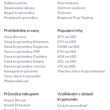
kryptoaktivy
Pošlete peníze
Stav Krakenu
Opakované nákupy
Centrum podpory
Transakce zahrnující směny mezi kryptoaktivy jsou
Koupit kryptoměnu
Stížnosti
agregovány podle:
Prodejte kryptoměnu
Breakout Prop Trading
Páru kryptoaktiv a
Prohlédněte si ceny
Populární trhy
Směru transakce (příchozí vs. odchozí pro příslušné
Cena Bitcoinu
BTC na USD
kryptoaktivum).
Cena kryptoměny Ethereum
ETH na USD
Cena kryptoměny Dogecoin
DOGE na USD
Příklad
:
Cena kryptoměny XRP
ETH na USD
Cena kryptoměny Cardano
ADA na USD
Pokud účet zahrnuje:
Cena kryptoměny Solana
SOL na USD
BTC zakoupené za ETH
Cena kryptoměny Litecoin
LTC na USD
Kategorie kryptoměn
Všechny trhy s kryptoměnami
BTC prodané za ETH
Ceny všech kryptoměn
Předpovědi cen
SOL prodané za BTC
Agregace by byly hlášeny jako:
Průvodce nákupem
Vzdělávání v oblasti
kryptoměn
Koupit Bitcoin
Agregát všech BTC zakoupených za ETH (příchozí
Koupit Ethereum
Co je kryptoměna?
BTC)