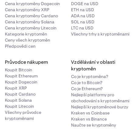
Cena kryptoměny Dogecoin
DOGE na USD
Cena kryptoměny XRP
ETH na USD
Cena kryptoměny Cardano
ADA na USD
Cena kryptoměny Solana
SOL na USD
Cena kryptoměny Litecoin
LTC na USD
Kategorie kryptoměn
Všechny trhy s kryptoměnami
Ceny všech kryptoměn
Předpovědi cen
Průvodce nákupem
Vzdělávání v oblasti
kryptoměn
Koupit Bitcoin
Koupit Ethereum
Co je kryptoměna?
Koupit Dogecoin
Co je to Bitcoin?
Koupit XRP
Co je Ethereum?
Koupit Cardano
Nejlepší platformy pro
Koupit Solana
obchodování s kryptoměnami
Koupit Litecoin
Nejlepší kryptoměnové burzy
Všechny průvodce
Kraken vs Coinbase
kryptoměnami
Kraken vs Binance
Naučte se kryptoměny