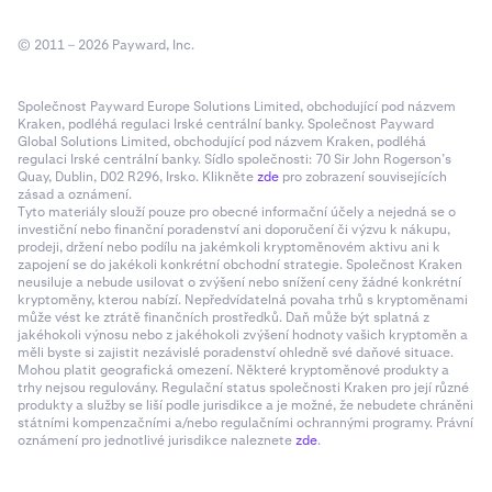
© 2011 – 2026 Payward, Inc.
Společnost Payward Europe Solutions Limited, obchodující pod názvem
Kraken, podléhá regulaci Irské centrální banky. Společnost Payward
Global Solutions Limited, obchodující pod názvem Kraken, podléhá
regulaci Irské centrální banky. Sídlo společnosti: 70 Sir John Rogerson’s
Quay, Dublin, D02 R296, Irsko. Klikněte
zde
pro zobrazení souvisejících
zásad a oznámení.
Tyto materiály slouží pouze pro obecné informační účely a nejedná se o
investiční nebo finanční poradenství ani doporučení či výzvu k nákupu,
prodeji, držení nebo podílu na jakémkoli kryptoměnovém aktivu ani k
zapojení se do jakékoli konkrétní obchodní strategie. Společnost Kraken
neusiluje a nebude usilovat o zvýšení nebo snížení ceny žádné konkrétní
kryptoměny, kterou nabízí. Nepředvídatelná povaha trhů s kryptoměnami
může vést ke ztrátě finančních prostředků. Daň může být splatná z
jakéhokoli výnosu nebo z jakéhokoli zvýšení hodnoty vašich kryptoměn a
měli byste si zajistit nezávislé poradenství ohledně své daňové situace.
Mohou platit geografická omezení. Některé kryptoměnové produkty a
trhy nejsou regulovány. Regulační status společnosti Kraken pro její různé
produkty a služby se liší podle jurisdikce a je možné, že nebudete chráněni
státními kompenzačními a/nebo regulačními ochrannými programy. Právní
oznámení pro jednotlivé jurisdikce naleznete
zde
.