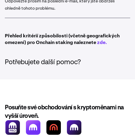
Odpovězte prosím na poslední e-mail, který jste obdrželi
ohledně tohoto problému.
Bonded staking má při unstakeování období uzamčení.
Více se dozvíte zde
Přehled kritérií způsobilosti (včetně geografických
omezení) pro Onchain staking naleznete
zde.
Potřebujete další pomoc?
Posuňte své obchodování s kryptoměnami na
vyšší úroveň.