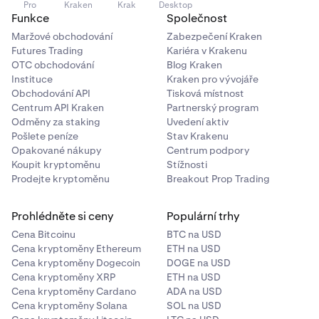
Pro
Kraken
Krak
Desktop
Funkce
Společnost
Maržové obchodování
Zabezpečení Kraken
Futures Trading
Kariéra v Krakenu
OTC obchodování
Blog Kraken
Instituce
Kraken pro vývojáře
Obchodování API
Tisková místnost
Centrum API Kraken
Partnerský program
Odměny za staking
Uvedení aktiv
Pošlete peníze
Stav Krakenu
Opakované nákupy
Centrum podpory
Koupit kryptoměnu
Stížnosti
Prodejte kryptoměnu
Breakout Prop Trading
Prohlédněte si ceny
Populární trhy
Cena Bitcoinu
BTC na USD
Cena kryptoměny Ethereum
ETH na USD
Cena kryptoměny Dogecoin
DOGE na USD
Cena kryptoměny XRP
ETH na USD
Cena kryptoměny Cardano
ADA na USD
Cena kryptoměny Solana
SOL na USD