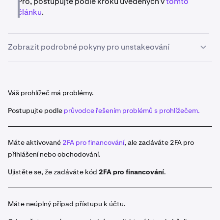
Pro, postupujte podle kroků uvedených v
tomto
článku
.
Zobrazit podrobné pokyny pro unstakeování
Jakmile se přihlásíte, přejděte v levém menu na
1
Získat
.
Váš prohlížeč má problémy.
Poté klikněte na tři tečky umístěné napravo od
2
Postupujte podle
průvodce řešením problémů s prohlížečem.
aktiva, které chcete unstakeovat. Klikněte na
Unstake
a zadejte částku, kterou chcete
unstakeovat.
Máte aktivované
2FA pro financování
, ale zadáváte 2FA pro
Klikněte na
Zkontrolovat
a poté si zkontrolujte svou
3
přihlášení nebo obchodování.
akci, pokud jste spokojeni, klikněte na
Potvrdit.
Ujistěte se, že zadáváte kód
2FA pro financování
.
V sekci
Získávání
uvidíte sekci
Čekající
. Měl by se
4
objevit nový záznam s unstakeovanou částkou,
který zobrazí datum, zbývající čas do unstakeování
Máte neúplný případ přístupu k účtu.
vašich aktiv a částku, která byla unstakeována.