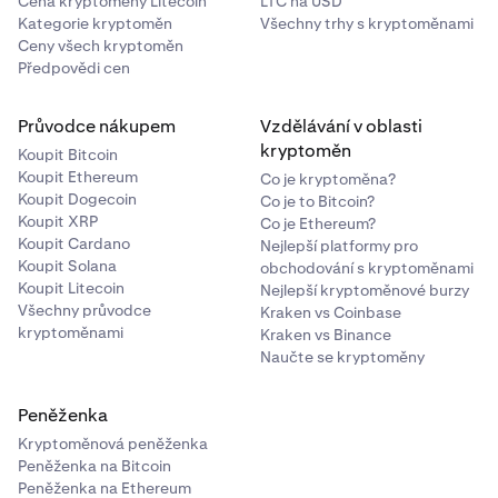
Cena kryptoměny Litecoin
LTC na USD
Kategorie kryptoměn
Všechny trhy s kryptoměnami
Ceny všech kryptoměn
Předpovědi cen
Průvodce nákupem
Vzdělávání v oblasti
kryptoměn
Koupit Bitcoin
Koupit Ethereum
Co je kryptoměna?
Koupit Dogecoin
Co je to Bitcoin?
Koupit XRP
Co je Ethereum?
Koupit Cardano
Nejlepší platformy pro
Koupit Solana
obchodování s kryptoměnami
Koupit Litecoin
Nejlepší kryptoměnové burzy
Všechny průvodce
Kraken vs Coinbase
kryptoměnami
Kraken vs Binance
Naučte se kryptoměny
Peněženka
Kryptoměnová peněženka
Peněženka na Bitcoin
Peněženka na Ethereum