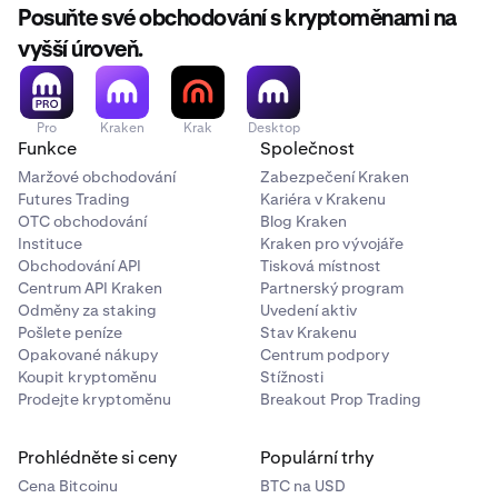
Posuňte své obchodování s kryptoměnami na
vyšší úroveň.
Pro
Kraken
Krak
Desktop
Funkce
Společnost
Maržové obchodování
Zabezpečení Kraken
Futures Trading
Kariéra v Krakenu
OTC obchodování
Blog Kraken
Instituce
Kraken pro vývojáře
Obchodování API
Tisková místnost
Centrum API Kraken
Partnerský program
Odměny za staking
Uvedení aktiv
Pošlete peníze
Stav Krakenu
Opakované nákupy
Centrum podpory
Koupit kryptoměnu
Stížnosti
Prodejte kryptoměnu
Breakout Prop Trading
Prohlédněte si ceny
Populární trhy
Cena Bitcoinu
BTC na USD