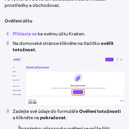
prostředky a obchodovat.
Ověření účtu
Přihlaste se
ke svému účtu Kraken.
1
Na domovské stránce klikněte na tlačítko
ověřit
2
totožnost
.
Zadejte své údaje do formuláře
Ověření totožnosti
3
a klikněte na
pokračovat
.
Poznámka: obrazovka ověření se může lišit