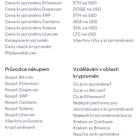
Cena kryptoměny Ethereum
ETH na USD
Cena kryptoměny Dogecoin
DOGE na USD
Cena kryptoměny XRP
ETH na USD
Cena kryptoměny Cardano
ADA na USD
Cena kryptoměny Solana
SOL na USD
Cena kryptoměny Litecoin
LTC na USD
Kategorie kryptoměn
Všechny trhy s kryptoměnami
Ceny všech kryptoměn
Předpovědi cen
Průvodce nákupem
Vzdělávání v oblasti
kryptoměn
Koupit Bitcoin
Koupit Ethereum
Co je kryptoměna?
Koupit Dogecoin
Co je to Bitcoin?
Koupit XRP
Co je Ethereum?
Koupit Cardano
Nejlepší platformy pro
Koupit Solana
obchodování s kryptoměnami
Koupit Litecoin
Nejlepší kryptoměnové burzy
Všechny průvodce
Kraken vs Coinbase
kryptoměnami
Kraken vs Binance
Naučte se kryptoměny