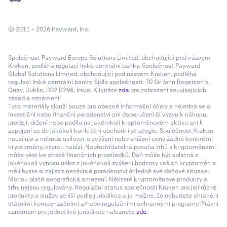
© 2011 – 2026 Payward, Inc.
Společnost Payward Europe Solutions Limited, obchodující pod názvem
Kraken, podléhá regulaci Irské centrální banky. Společnost Payward
Global Solutions Limited, obchodující pod názvem Kraken, podléhá
regulaci Irské centrální banky. Sídlo společnosti: 70 Sir John Rogerson’s
Quay, Dublin, D02 R296, Irsko. Klikněte
zde
pro zobrazení souvisejících
zásad a oznámení.
Tyto materiály slouží pouze pro obecné informační účely a nejedná se o
investiční nebo finanční poradenství ani doporučení či výzvu k nákupu,
prodeji, držení nebo podílu na jakémkoli kryptoměnovém aktivu ani k
zapojení se do jakékoli konkrétní obchodní strategie. Společnost Kraken
neusiluje a nebude usilovat o zvýšení nebo snížení ceny žádné konkrétní
kryptoměny, kterou nabízí. Nepředvídatelná povaha trhů s kryptoměnami
může vést ke ztrátě finančních prostředků. Daň může být splatná z
jakéhokoli výnosu nebo z jakéhokoli zvýšení hodnoty vašich kryptoměn a
měli byste si zajistit nezávislé poradenství ohledně své daňové situace.
Mohou platit geografická omezení. Některé kryptoměnové produkty a
trhy nejsou regulovány. Regulační status společnosti Kraken pro její různé
produkty a služby se liší podle jurisdikce a je možné, že nebudete chráněni
státními kompenzačními a/nebo regulačními ochrannými programy. Právní
oznámení pro jednotlivé jurisdikce naleznete
zde
.