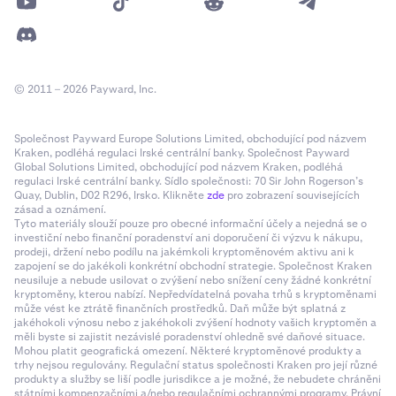
© 2011 – 2026 Payward, Inc.
Společnost Payward Europe Solutions Limited, obchodující pod názvem
Kraken, podléhá regulaci Irské centrální banky. Společnost Payward
Global Solutions Limited, obchodující pod názvem Kraken, podléhá
regulaci Irské centrální banky. Sídlo společnosti: 70 Sir John Rogerson’s
Quay, Dublin, D02 R296, Irsko. Klikněte
zde
pro zobrazení souvisejících
zásad a oznámení.
Tyto materiály slouží pouze pro obecné informační účely a nejedná se o
investiční nebo finanční poradenství ani doporučení či výzvu k nákupu,
prodeji, držení nebo podílu na jakémkoli kryptoměnovém aktivu ani k
zapojení se do jakékoli konkrétní obchodní strategie. Společnost Kraken
neusiluje a nebude usilovat o zvýšení nebo snížení ceny žádné konkrétní
kryptoměny, kterou nabízí. Nepředvídatelná povaha trhů s kryptoměnami
může vést ke ztrátě finančních prostředků. Daň může být splatná z
jakéhokoli výnosu nebo z jakéhokoli zvýšení hodnoty vašich kryptoměn a
měli byste si zajistit nezávislé poradenství ohledně své daňové situace.
Mohou platit geografická omezení. Některé kryptoměnové produkty a
trhy nejsou regulovány. Regulační status společnosti Kraken pro její různé
produkty a služby se liší podle jurisdikce a je možné, že nebudete chráněni
státními kompenzačními a/nebo regulačními ochrannými programy. Právní