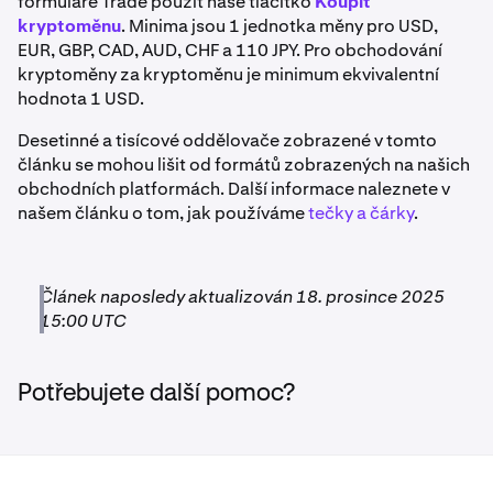
formuláře Trade použít naše tlačítko
Koupit
Kraken
, abyste viděli nejaktuálnější informace uvedené
Pokud obchodujete ETH, objem objednávky musí být
Euro
kryptoměnu
. Minima jsou 1 jednotka měny pro USD,
na každé stránce vkladů a výběrů. Minimální velikost
0,01 ETH nebo větší.
EUR, GBP, CAD, AUD, CHF a 110 JPY. Pro obchodování
objednávky se řídí
základní měnou
.
5 EUR
kryptoměny za kryptoměnu je minimum ekvivalentní
Pokud obchodujete EUR, objem objednávky musí být 5
hodnota 1 USD.
Všechny hodnoty jsou v příslušné kryptoměně, nikoli v
EUR nebo větší.
procentech.
Americký dolar
Desetinné a tisícové oddělovače zobrazené v tomto
článku se mohou lišit od formátů zobrazených na našich
*Dvě verze USDC jsou v současné době podporovány
5 USD
obchodních platformách. Další informace naleznete v
na Polygonu a Arbitrum: USDC.e a nativní USDC.
našem článku o tom, jak používáme
tečky a čárky
.
**AVT, GENS, PICA, OTP, SXP a WETH jsou v současné
Britská libra
době dostupné pouze pro vklady a výběry, nikoli pro
5 GBP
obchodování.
Článek naposledy aktualizován 18. prosince 2025
15:00 UTC
Mohou se také účtovat poplatky za financování a
obchodování.
Australský dolar
Potřebujete další pomoc?
Pokud je vklad pod požadovaným minimem, prostředky
10 AUD
nemusí být připsány na váš účet. Další podrobnosti
naleznete v článku
Minimální vklady
.
Minimální vklady pro hotovostní měny závisí na použité
Desetinné a tisícové oddělovače zobrazené v tomto