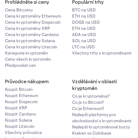
Prohlédněte si ceny
Populární trhy
Cena Bitcoinu
BTC na USD
Cena kryptoměny Ethereum
ETH na USD
Cena kryptoměny Dogecoin
DOGE na USD
Cena kryptoměny XRP
ETH na USD
Cena kryptoměny Cardano
ADA na USD
Cena kryptoměny Solana
SOL na USD
Cena kryptoměny Litecoin
LTC na USD
Kategorie kryptoměn
Všechny trhy s kryptoměnami
Ceny všech kryptoměn
Předpovědi cen
Průvodce nákupem
Vzdělávání v oblasti
kryptoměn
Koupit Bitcoin
Koupit Ethereum
Co je kryptoměna?
Koupit Dogecoin
Co je to Bitcoin?
Koupit XRP
Co je Ethereum?
Koupit Cardano
Nejlepší platformy pro
Koupit Solana
obchodování s kryptoměnami
Koupit Litecoin
Nejlepší kryptoměnové burzy
Všechny průvodce
Kraken vs Coinbase