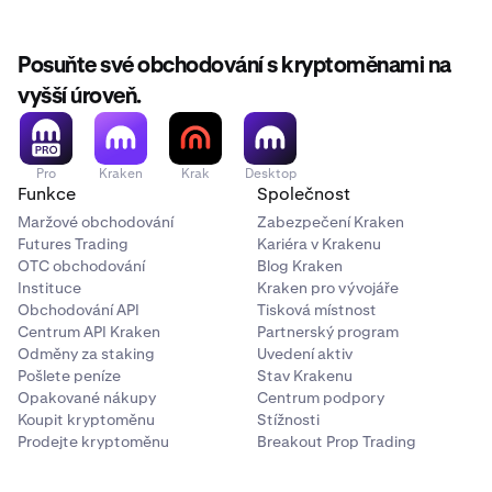
metodě vkladu
.
článku se mohou lišit od formátů zobrazených na našich
obchodních platformách. Další informace naleznete v
našem článku o tom, jak používáme
Posuňte své obchodování s kryptoměnami na
tečky a čárky
.
vyšší úroveň.
Pro
Kraken
Krak
Desktop
Funkce
Společnost
Maržové obchodování
Zabezpečení Kraken
Futures Trading
Kariéra v Krakenu
OTC obchodování
Blog Kraken
Instituce
Kraken pro vývojáře
Obchodování API
Tisková místnost
Centrum API Kraken
Partnerský program
Odměny za staking
Uvedení aktiv
Pošlete peníze
Stav Krakenu
Opakované nákupy
Centrum podpory
Koupit kryptoměnu
Stížnosti
Prodejte kryptoměnu
Breakout Prop Trading