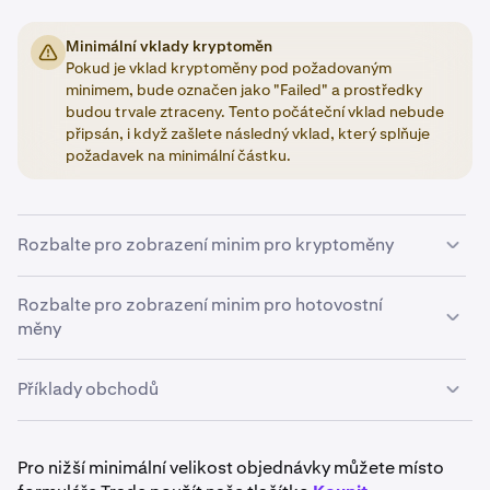
Minimální vklady kryptoměn
Pokud je vklad kryptoměny pod požadovaným
minimem, bude označen jako "Failed" a prostředky
budou trvale ztraceny. Tento počáteční vklad nebude
připsán, i když zašlete následný vklad, který splňuje
požadavek na minimální částku.
Rozbalte pro zobrazení minim pro kryptoměny
Níže je uveden souhrn minimálních hodnot
Rozbalte pro zobrazení minim pro hotovostní
požadovaných pro vkládání a obchodování kryptoměn.
měny
Minima pro výběry naleznete
zde
.
Nemůžeme dělat výjimky z minimálních limitů, proto
Příklady obchodů
Základní měna
prosím plánujte své aktivity odpovídajícím způsobem.
Pokud obchodujete BTC, objem objednávky musí být
Minimální objednávka
Níže uvedené hodnoty se mohou bez upozornění změnit
0,0001 BTC nebo větší.
Pro nižší minimální velikost objednávky můžete místo
a nemusí být vždy aktuální.
Přihlaste se ke svému účtu