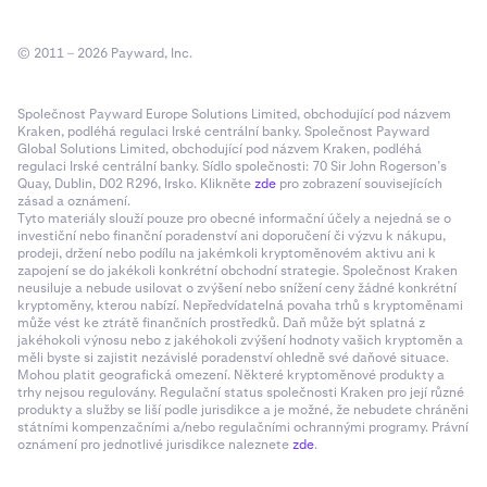
© 2011 – 2026 Payward, Inc.
Společnost Payward Europe Solutions Limited, obchodující pod názvem
Kraken, podléhá regulaci Irské centrální banky. Společnost Payward
Global Solutions Limited, obchodující pod názvem Kraken, podléhá
regulaci Irské centrální banky. Sídlo společnosti: 70 Sir John Rogerson’s
Quay, Dublin, D02 R296, Irsko. Klikněte
zde
pro zobrazení souvisejících
zásad a oznámení.
Tyto materiály slouží pouze pro obecné informační účely a nejedná se o
investiční nebo finanční poradenství ani doporučení či výzvu k nákupu,
prodeji, držení nebo podílu na jakémkoli kryptoměnovém aktivu ani k
zapojení se do jakékoli konkrétní obchodní strategie. Společnost Kraken
neusiluje a nebude usilovat o zvýšení nebo snížení ceny žádné konkrétní
kryptoměny, kterou nabízí. Nepředvídatelná povaha trhů s kryptoměnami
může vést ke ztrátě finančních prostředků. Daň může být splatná z
jakéhokoli výnosu nebo z jakéhokoli zvýšení hodnoty vašich kryptoměn a
měli byste si zajistit nezávislé poradenství ohledně své daňové situace.
Mohou platit geografická omezení. Některé kryptoměnové produkty a
trhy nejsou regulovány. Regulační status společnosti Kraken pro její různé
produkty a služby se liší podle jurisdikce a je možné, že nebudete chráněni
státními kompenzačními a/nebo regulačními ochrannými programy. Právní
oznámení pro jednotlivé jurisdikce naleznete
zde
.