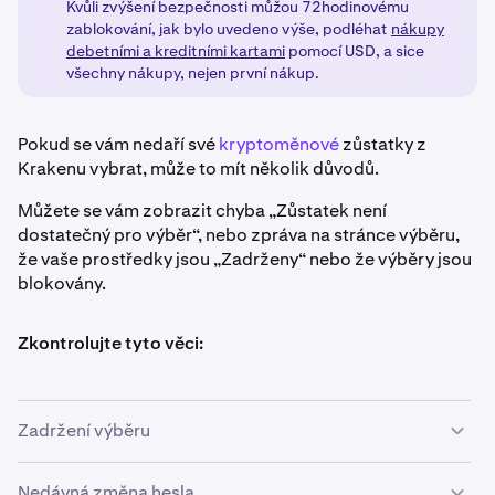
Kvůli zvýšení bezpečnosti můžou 72hodinovému
zablokování, jak bylo uvedeno výše, podléhat
nákupy
debetními a kreditními kartami
pomocí USD, a sice
všechny nákupy, nejen první nákup.
Pokud se vám nedaří své
kryptoměnové
zůstatky z
Krakenu vybrat, může to mít několik důvodů.
Můžete se vám zobrazit chyba „Zůstatek není
dostatečný pro výběr“, nebo zpráva na stránce výběru,
že vaše prostředky jsou „Zadrženy“ nebo že výběry jsou
blokovány.
Zkontrolujte tyto věci:
Zadržení výběru
Některé
metody vkladu v hotovosti
vyvolávají dočasné
Nedávná změna hesla