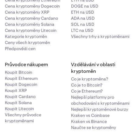
Cena kryptoměny Ethereum
ETH na USD
Cena kryptoměny Dogecoin
DOGE na USD
Cena kryptoměny XRP
ETH na USD
Cena kryptoměny Cardano
ADA na USD
Cena kryptoměny Solana
SOL na USD
Cena kryptoměny Litecoin
LTC na USD
Kategorie kryptoměn
Všechny trhy s kryptoměnami
Ceny všech kryptoměn
Předpovědi cen
Průvodce nákupem
Vzdělávání v oblasti
kryptoměn
Koupit Bitcoin
Koupit Ethereum
Co je kryptoměna?
Koupit Dogecoin
Co je to Bitcoin?
Koupit XRP
Co je Ethereum?
Koupit Cardano
Nejlepší platformy pro
Koupit Solana
obchodování s kryptoměnami
Koupit Litecoin
Nejlepší kryptoměnové burzy
Všechny průvodce
Kraken vs Coinbase
kryptoměnami
Kraken vs Binance
Naučte se kryptoměny