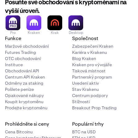
Posuňte své obchodování s kryptoměnami na
Řešení
:
směňte své zůstatky
na měnu, kterou chcete
vybrat.
vyšší úroveň.
Pro
Kraken
Krak
Desktop
Funkce
Společnost
Maržové obchodování
Zabezpečení Kraken
Futures Trading
Kariéra v Krakenu
OTC obchodování
Blog Kraken
Instituce
Kraken pro vývojáře
Obchodování API
Tisková místnost
Centrum API Kraken
Partnerský program
Odměny za staking
Uvedení aktiv
Pošlete peníze
Stav Krakenu
Opakované nákupy
Centrum podpory
Koupit kryptoměnu
Stížnosti
Prodejte kryptoměnu
Breakout Prop Trading
Prohlédněte si ceny
Populární trhy
Cena Bitcoinu
BTC na USD