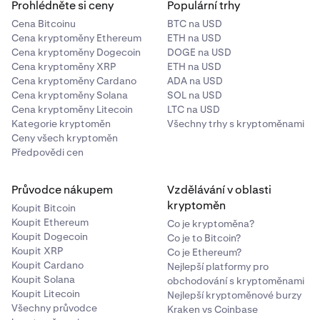
Prohlédněte si ceny
Populární trhy
Cena Bitcoinu
BTC na USD
Cena kryptoměny Ethereum
ETH na USD
Cena kryptoměny Dogecoin
DOGE na USD
Cena kryptoměny XRP
ETH na USD
Cena kryptoměny Cardano
ADA na USD
Cena kryptoměny Solana
SOL na USD
Cena kryptoměny Litecoin
LTC na USD
Kategorie kryptoměn
Všechny trhy s kryptoměnami
Ceny všech kryptoměn
Předpovědi cen
Průvodce nákupem
Vzdělávání v oblasti
kryptoměn
Koupit Bitcoin
Koupit Ethereum
Co je kryptoměna?
Koupit Dogecoin
Co je to Bitcoin?
Koupit XRP
Co je Ethereum?
Koupit Cardano
Nejlepší platformy pro
Koupit Solana
obchodování s kryptoměnami
Koupit Litecoin
Nejlepší kryptoměnové burzy
Všechny průvodce
Kraken vs Coinbase