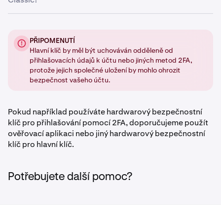
•
Aplikace Authenticator
•
Statické heslo
Na Kraken Pro:
PŘIPOMENUTÍ
Hlavní klíč by měl být uchováván odděleně od
Přihlaste se
a klikněte na ikonu vašeho profilu v
1
přihlašovacích údajů k účtu nebo jiných metod 2FA,
pravém horním rohu stránky.
protože jejich společné uložení by mohlo ohrozit
Klikněte na Nastavení a přejděte na kartu
2
bezpečnost vašeho účtu.
Bezpečnost.
Sjeďte dolů do sekce Pokročilá nastavení a klikněte
3
Pokud například používáte hardwarový bezpečnostní
na tlačítko Povolit pro hlavní klíč.
klíč pro přihlašování pomocí 2FA, doporučujeme použít
ověřovací aplikaci nebo jiný hardwarový bezpečnostní
Poté budete muset zadat
2FA pro přihlášení
nebo
4
klíč pro hlavní klíč.
použít svůj
přístupový klíč
.
Potřebujete další pomoc?
Vyberte si preferovanou metodu.
5
Postupujte podle pokynů na obrazovce pro
6
potvrzení nastavení hlavního klíče.