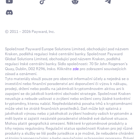
© 2011 – 2026 Payward, Inc.
Společnost Payward Europe Solutions Limited, obchodující pod názvem
Kraken, podléhá regulaci Irské centrální banky. Společnost Payward
Global Solutions Limited, obchodující pod názvem Kraken, podléhá
regulaci Irské centrální banky. Sídlo společnosti: 70 Sir John Rogerson’s
Quay, Dublin, D02 R296, Irsko. Klikněte
zde
pro zobrazení souvisejících
zásad a oznámení.
Tyto materiály slouží pouze pro obecné informační účely a nejedná se o
investiční nebo finanční poradenství ani doporučení či výzvu k nákupu,
prodeji, držení nebo podílu na jakémkoli kryptoměnovém aktivu ani k
zapojení se do jakékoli konkrétní obchodní strategie. Společnost Kraken
neusiluje a nebude usilovat o zvýšení nebo snížení ceny žádné konkrétní
kryptoměny, kterou nabízí. Nepředvídatelná povaha trhů s kryptoměnami
může vést ke ztrátě finančních prostředků. Daň může být splatná z
jakéhokoli výnosu nebo z jakéhokoli zvýšení hodnoty vašich kryptoměn a
měli byste si zajistit nezávislé poradenství ohledně své daňové situace.
Mohou platit geografická omezení. Některé kryptoměnové produkty a
trhy nejsou regulovány. Regulační status společnosti Kraken pro její různé
produkty a služby se liší podle jurisdikce a je možné, že nebudete chráněni
státními kompenzačními a/nebo regulačními ochrannými programy. Právní