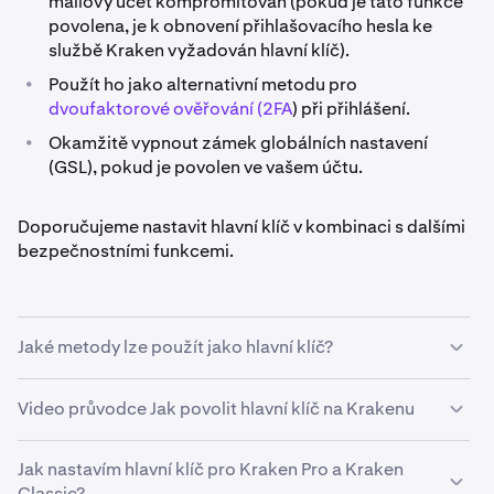
mailový účet kompromitován (pokud je tato funkce
povolena, je k obnovení přihlašovacího hesla ke
službě Kraken vyžadován hlavní klíč).
•
Použít ho jako alternativní metodu pro
dvoufaktorové ověřování (2FA
) při přihlášení.
•
Okamžitě vypnout zámek globálních nastavení
(GSL), pokud je povolen ve vašem účtu.
Doporučujeme nastavit hlavní klíč v kombinaci s dalšími
bezpečnostními funkcemi.
Jaké metody lze použít jako hlavní klíč?
Video průvodce Jak povolit hlavní klíč na Krakenu
•
Hardwarový bezpečnostní klíč (doporučeno).
Kraken podporuje pro hlavní klíč bezpečnostní klíče,
které používají protokoly FIDO2.
Jak nastavím hlavní klíč pro Kraken Pro a Kraken
Classic?