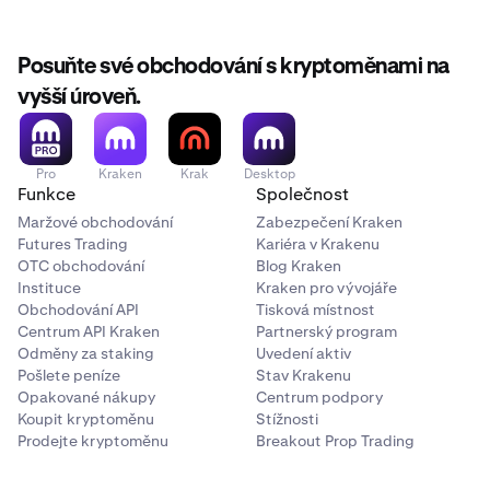
Na Kraken Classic:
Posuňte své obchodování s kryptoměnami na
vyšší úroveň.
Přihlaste se
a klikněte na své
jméno
v pravém horním
1
rohu stránky.
Klikněte na Bezpečnost > Nastavení 2FA.
2
Pro
Kraken
Krak
Desktop
Funkce
Společnost
Sjeďte dolů do sekce Hlavní klíč a klikněte na
3
Maržové obchodování
Zabezpečení Kraken
přepínač Zapnout/Vypnout.
Futures Trading
Kariéra v Krakenu
OTC obchodování
Blog Kraken
Instituce
Kraken pro vývojáře
Pokud máte ve svém účtu povolené 2FA při
Obchodování API
Tisková místnost
přihlášení, budete vyzváni k zadání svého kódu 2FA.
Centrum API Kraken
Partnerský program
Postupujte podle pokynů na obrazovce pro
Odměny za staking
Uvedení aktiv
4
Pošlete peníze
Stav Krakenu
potvrzení nastavení hlavního klíče.
Opakované nákupy
Centrum podpory
Koupit kryptoměnu
Stížnosti
Prodejte kryptoměnu
Breakout Prop Trading
V rozhraní Kraken nelze nastavit hlavní klíč.
Které
rozhraní Kraken používám?