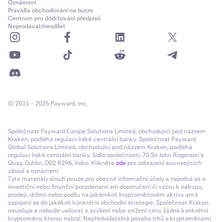
Oznámení
Pravidla obchodování na burze
Centrum pro dodržování předpisů
Neprodávat/nesdílet
© 2011 – 2026 Payward, Inc.
Společnost Payward Europe Solutions Limited, obchodující pod názvem
Kraken, podléhá regulaci Irské centrální banky. Společnost Payward
Global Solutions Limited, obchodující pod názvem Kraken, podléhá
regulaci Irské centrální banky. Sídlo společnosti: 70 Sir John Rogerson’s
Quay, Dublin, D02 R296, Irsko. Klikněte
zde
pro zobrazení souvisejících
zásad a oznámení.
Tyto materiály slouží pouze pro obecné informační účely a nejedná se o
investiční nebo finanční poradenství ani doporučení či výzvu k nákupu,
prodeji, držení nebo podílu na jakémkoli kryptoměnovém aktivu ani k
zapojení se do jakékoli konkrétní obchodní strategie. Společnost Kraken
neusiluje a nebude usilovat o zvýšení nebo snížení ceny žádné konkrétní
kryptoměny, kterou nabízí. Nepředvídatelná povaha trhů s kryptoměnami