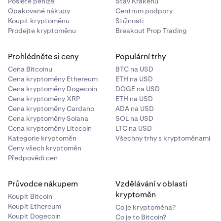
Použití bezpečnostního klíče pro dvoufaktorové ověřování
Pošlete peníze
Stav Krakenu
Opakované nákupy
Centrum podpory
(2FA)
Koupit kryptoměnu
Stížnosti
Prodejte kryptoměnu
Breakout Prop Trading
Co je ověřovací aplikace?
Rizika používání ověřovací aplikace
Prohlédněte si ceny
Populární trhy
Cena Bitcoinu
BTC na USD
Cena kryptoměny Ethereum
ETH na USD
Cena kryptoměny Dogecoin
DOGE na USD
Cena kryptoměny XRP
ETH na USD
Cena kryptoměny Cardano
ADA na USD
Cena kryptoměny Solana
SOL na USD
Cena kryptoměny Litecoin
LTC na USD
Kategorie kryptoměn
Všechny trhy s kryptoměnami
Ceny všech kryptoměn
Předpovědi cen
Průvodce nákupem
Vzdělávání v oblasti
kryptoměn
Koupit Bitcoin
Koupit Ethereum
Co je kryptoměna?
Koupit Dogecoin
Co je to Bitcoin?