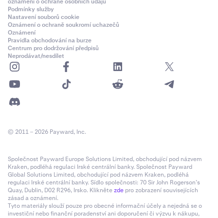
oznámení o ochraně osobních údajů
•
NEAR
Podmínky služby
Nastavení souborů cookie
•
STX
Oznámení o ochraně soukromí uchazečů
Oznámení
•
SUI
Pravidla obchodování na burze
Centrum pro dodržování předpisů
•
PEPE
Neprodávat/nesdílet
•
TAO
•
WIF
•
RENDER
•
Měna kotace obchodovaného páru, pokud se
nejedná
o kolaterálovou měnu.
© 2011 – 2026 Payward, Inc.
•
Základní měna obchodovaného páru, pokud se
nejedná
o kolaterálovou měnu.
Společnost Payward Europe Solutions Limited, obchodující pod názvem
Kraken, podléhá regulaci Irské centrální banky. Společnost Payward
Pokud je ztráta větší než váš zůstatek kolaterálových
Global Solutions Limited, obchodující pod názvem Kraken, podléhá
regulaci Irské centrální banky. Sídlo společnosti: 70 Sir John Rogerson’s
měn, budou v případě potřeby použity další prostředky
Quay, Dublin, D02 R296, Irsko. Klikněte
zde
pro zobrazení souvisejících
na vašem účtu.
zásad a oznámení.
Tyto materiály slouží pouze pro obecné informační účely a nejedná se o
Příklad: Předpokládejme, že jste měli pákovou pozici na
investiční nebo finanční poradenství ani doporučení či výzvu k nákupu,