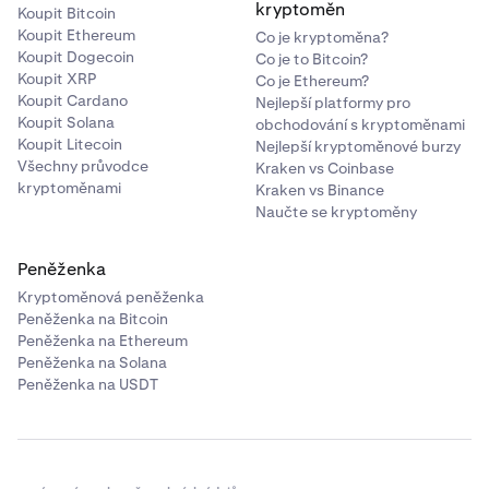
kryptoměn
•
Koupit Bitcoin
LINK
Koupit Ethereum
Co je kryptoměna?
•
DAI
Koupit Dogecoin
Co je to Bitcoin?
Koupit XRP
•
Co je Ethereum?
PAXG
Koupit Cardano
Nejlepší platformy pro
•
USDC
Koupit Solana
obchodování s kryptoměnami
Koupit Litecoin
Nejlepší kryptoměnové burzy
•
TRX
Všechny průvodce
Kraken vs Coinbase
•
kryptoměnami
DOT
Kraken vs Binance
Naučte se kryptoměny
•
AAVE
•
MANA
Peněženka
•
MATIC
Kryptoměnová peněženka
Peněženka na Bitcoin
•
SOL
Peněženka na Ethereum
•
Peněženka na Solana
AVAX
Peněženka na USDT
•
SHIB
•
FTM
•
RUNE