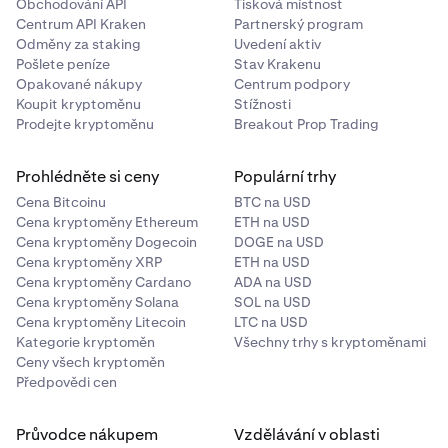
Chcete-li zcela uzavřít otevřenou spotovou pozici na
Obchodování API
Tisková místnost
•
AUD
margin, zadejte stejnou částku jako u otevírací
Centrum API Kraken
Partnerský program
•
objednávky. Pokud provedete objednávku uzavírací
Odměny za staking
CAD
Uvedení aktiv
Pošlete peníze
Stav Krakenu
transakce na větší objem, než je vaše spotová pozice na
•
JPY
Opakované nákupy
Centrum podpory
margin, efektivně vytvoříte novou spotovou pozici na
Koupit kryptoměnu
Stížnosti
•
CHF
margin na opačné straně (tomu se říká „překlopení“
Prodejte kryptoměnu
Breakout Prop Trading
pozice).
•
BTC
•
ETH
Prohlédněte si ceny
Populární trhy
Funkce „nulového objemu“
Cena Bitcoinu
•
BTC na USD
XRP
Chcete-li uzavřít celý objem všech otevřených pozic pro
Cena kryptoměny Ethereum
ETH na USD
konkrétní pár, můžete zadat '0' jako částku uzavírací
•
LTC
Cena kryptoměny Dogecoin
DOGE na USD
transakční objednávky. To může být užitečné pro
Cena kryptoměny XRP
ETH na USD
•
DOGE
uzavření všech otevřených spotových pozic na margin
Cena kryptoměny Cardano
ADA na USD
pro konkrétní pár jednou objednávkou, pro uzavření
•
XLM
Cena kryptoměny Solana
SOL na USD
spotových pozic pro konkrétní trh během období
Cena kryptoměny Litecoin
LTC na USD
•
USDT
volatility, kdy se velikost pozice často mění, nebo pro
Kategorie kryptoměn
Všechny trhy s kryptoměnami
uzavření malých zbývajících objemů otevřených
Ceny všech kryptoměn
•
ADA
Předpovědi cen
spotových pozic na margin.
•
XTZ
•
ATOM
Průvodce nákupem
Vzdělávání v oblasti