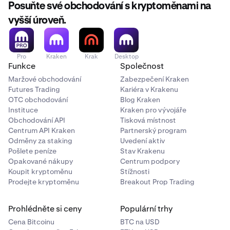
dojde-li k narušení jeho bezpečnosti.
protože je aktivní GSL, požádá o odemčení vašich
Posuňte své obchodování s kryptoměnami na
•
Přidání nebo změna hlavního klíče
nastavení.
vyšší úroveň.
•
Přidání nebo změna veřejného klíče PGP
Ihned obdržíte e-mailové oznámení o žádosti o
•
Přidání nebo změna API klíčů
odemčení a máte sedm dní na to, abyste se přihlásili,
Pro
Kraken
Krak
Desktop
znovu uzamkli GSL a kontaktovali podporu Kraken.
Funkce
Společnost
Maržové obchodování
Zabezpečení Kraken
Futures Trading
Kariéra v Krakenu
OTC obchodování
Blog Kraken
Instituce
Kraken pro vývojáře
Obchodování API
Tisková místnost
Centrum API Kraken
Partnerský program
Odměny za staking
Uvedení aktiv
Pošlete peníze
Stav Krakenu
Opakované nákupy
Centrum podpory
Koupit kryptoměnu
Stížnosti
Prodejte kryptoměnu
Breakout Prop Trading
Prohlédněte si ceny
Populární trhy
Cena Bitcoinu
BTC na USD