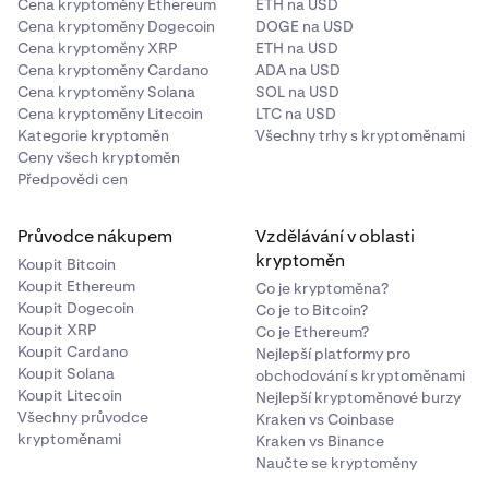
Cena kryptoměny Ethereum
ETH na USD
Cena kryptoměny Dogecoin
DOGE na USD
Cena kryptoměny XRP
ETH na USD
Cena kryptoměny Cardano
ADA na USD
Cena kryptoměny Solana
SOL na USD
Cena kryptoměny Litecoin
LTC na USD
Kategorie kryptoměn
Všechny trhy s kryptoměnami
Ceny všech kryptoměn
Předpovědi cen
Průvodce nákupem
Vzdělávání v oblasti
kryptoměn
Koupit Bitcoin
Koupit Ethereum
Co je kryptoměna?
Koupit Dogecoin
Co je to Bitcoin?
Koupit XRP
Co je Ethereum?
Koupit Cardano
Nejlepší platformy pro
Koupit Solana
obchodování s kryptoměnami
Koupit Litecoin
Nejlepší kryptoměnové burzy
Všechny průvodce
Kraken vs Coinbase
kryptoměnami
Kraken vs Binance
Naučte se kryptoměny