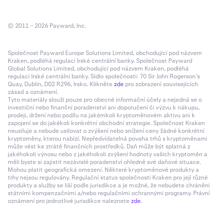
© 2011 – 2026 Payward, Inc.
Společnost Payward Europe Solutions Limited, obchodující pod názvem
Kraken, podléhá regulaci Irské centrální banky. Společnost Payward
Global Solutions Limited, obchodující pod názvem Kraken, podléhá
regulaci Irské centrální banky. Sídlo společnosti: 70 Sir John Rogerson’s
Quay, Dublin, D02 R296, Irsko. Klikněte
zde
pro zobrazení souvisejících
zásad a oznámení.
Tyto materiály slouží pouze pro obecné informační účely a nejedná se o
investiční nebo finanční poradenství ani doporučení či výzvu k nákupu,
prodeji, držení nebo podílu na jakémkoli kryptoměnovém aktivu ani k
zapojení se do jakékoli konkrétní obchodní strategie. Společnost Kraken
neusiluje a nebude usilovat o zvýšení nebo snížení ceny žádné konkrétní
kryptoměny, kterou nabízí. Nepředvídatelná povaha trhů s kryptoměnami
může vést ke ztrátě finančních prostředků. Daň může být splatná z
jakéhokoli výnosu nebo z jakéhokoli zvýšení hodnoty vašich kryptoměn a
měli byste si zajistit nezávislé poradenství ohledně své daňové situace.
Mohou platit geografická omezení. Některé kryptoměnové produkty a
trhy nejsou regulovány. Regulační status společnosti Kraken pro její různé
produkty a služby se liší podle jurisdikce a je možné, že nebudete chráněni
státními kompenzačními a/nebo regulačními ochrannými programy. Právní
oznámení pro jednotlivé jurisdikce naleznete
zde
.