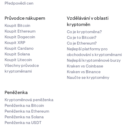
Předpovědi cen
Průvodce nákupem
Vzdělávání v oblasti
kryptoměn
Koupit Bitcoin
Koupit Ethereum
Co je kryptoměna?
Koupit Dogecoin
Co je to Bitcoin?
Koupit XRP
Co je Ethereum?
Koupit Cardano
Nejlepší platformy pro
Koupit Solana
obchodování s kryptoměnami
Koupit Litecoin
Nejlepší kryptoměnové burzy
Všechny průvodce
Kraken vs Coinbase
kryptoměnami
Kraken vs Binance
Naučte se kryptoměny
Peněženka
Kryptoměnová peněženka
Peněženka na Bitcoin
Peněženka na Ethereum
Peněženka na Solana
Peněženka na USDT