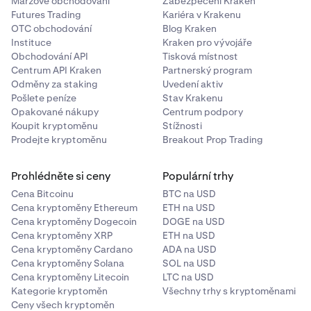
Maržové obchodování
Zabezpečení Kraken
Futures Trading
Kariéra v Krakenu
OTC obchodování
Blog Kraken
Instituce
Kraken pro vývojáře
Obchodování API
Tisková místnost
Centrum API Kraken
Partnerský program
Odměny za staking
Uvedení aktiv
Pošlete peníze
Stav Krakenu
Opakované nákupy
Centrum podpory
Koupit kryptoměnu
Stížnosti
Prodejte kryptoměnu
Breakout Prop Trading
Prohlédněte si ceny
Populární trhy
Cena Bitcoinu
BTC na USD
Cena kryptoměny Ethereum
ETH na USD
Cena kryptoměny Dogecoin
DOGE na USD
Cena kryptoměny XRP
ETH na USD
Cena kryptoměny Cardano
ADA na USD
Cena kryptoměny Solana
SOL na USD
Cena kryptoměny Litecoin
LTC na USD
Kategorie kryptoměn
Všechny trhy s kryptoměnami
Ceny všech kryptoměn