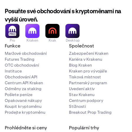
Posuňte své obchodování s kryptoměnami na
vyšší úroveň.
Pro
Kraken
Krak
Desktop
Funkce
Společnost
Maržové obchodování
Zabezpečení Kraken
Futures Trading
Kariéra v Krakenu
OTC obchodování
Blog Kraken
Instituce
Kraken pro vývojáře
Obchodování API
Tisková místnost
Centrum API Kraken
Partnerský program
Odměny za staking
Uvedení aktiv
Pošlete peníze
Stav Krakenu
Opakované nákupy
Centrum podpory
Koupit kryptoměnu
Stížnosti
Prodejte kryptoměnu
Breakout Prop Trading
Prohlédněte si ceny
Populární trhy