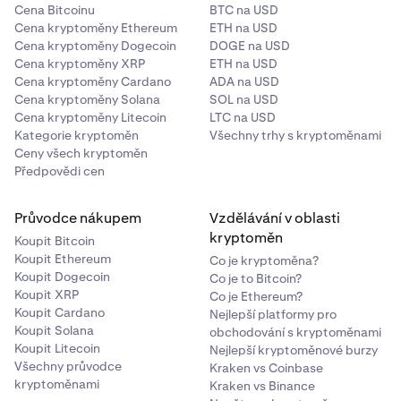
Cena Bitcoinu
BTC na USD
Cena kryptoměny Ethereum
ETH na USD
Cena kryptoměny Dogecoin
DOGE na USD
Cena kryptoměny XRP
ETH na USD
Cena kryptoměny Cardano
ADA na USD
Cena kryptoměny Solana
SOL na USD
Cena kryptoměny Litecoin
LTC na USD
Kategorie kryptoměn
Všechny trhy s kryptoměnami
Ceny všech kryptoměn
Předpovědi cen
Průvodce nákupem
Vzdělávání v oblasti
kryptoměn
Koupit Bitcoin
Koupit Ethereum
Co je kryptoměna?
Koupit Dogecoin
Co je to Bitcoin?
Koupit XRP
Co je Ethereum?
Koupit Cardano
Nejlepší platformy pro
Koupit Solana
obchodování s kryptoměnami
Koupit Litecoin
Nejlepší kryptoměnové burzy
Všechny průvodce
Kraken vs Coinbase
kryptoměnami
Kraken vs Binance