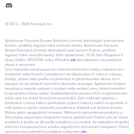
© 2011 – 2026 Payward, Inc.
Společnost Payward Europe Solutions Limited, obchodující pod názvem
Kraken, podléhá regulaci Irské centrální banky. Společnost Payward
Global Solutions Limited, obchodující pod názvem Kraken, podléhá
regulaci Irské centrální banky. Sídlo společnosti: 70 Sir John Rogerson’s
Quay, Dublin, D02 R296, Irsko. Klikněte
zde
pro zobrazení souvisejících
zásad a oznámení.
Tyto materiály slouží pouze pro obecné informační účely a nejedná se o
investiční nebo finanční poradenství ani doporučení či výzvu k nákupu,
prodeji, držení nebo podílu na jakémkoli kryptoměnovém aktivu ani k
zapojení se do jakékoli konkrétní obchodní strategie. Společnost Kraken
neusiluje a nebude usilovat o zvýšení nebo snížení ceny žádné konkrétní
kryptoměny, kterou nabízí. Nepředvídatelná povaha trhů s kryptoměnami
může vést ke ztrátě finančních prostředků. Daň může být splatná z
jakéhokoli výnosu nebo z jakéhokoli zvýšení hodnoty vašich kryptoměn a
měli byste si zajistit nezávislé poradenství ohledně své daňové situace.
Mohou platit geografická omezení. Některé kryptoměnové produkty a
trhy nejsou regulovány. Regulační status společnosti Kraken pro její různé
produkty a služby se liší podle jurisdikce a je možné, že nebudete chráněni
státními kompenzačními a/nebo regulačními ochrannými programy. Právní
oznámení pro jednotlivé jurisdikce naleznete
zde
.