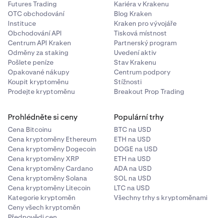
Futures Trading
Kariéra v Krakenu
Když používáte DeFi Earn, přebíráte tržní a protokolové
OTC obchodování
Blog Kraken
riziko, což znamená, že hodnota aktiv nebo zapojených
Instituce
Kraken pro vývojáře
systémů se může změnit nebo selhat.
Obchodování API
Tisková místnost
Centrum API Kraken
Partnerský program
Odměny za staking
Uvedení aktiv
Pošlete peníze
Stav Krakenu
Opakované nákupy
Centrum podpory
Koupit kryptoměnu
Stížnosti
Prodejte kryptoměnu
Breakout Prop Trading
Prohlédněte si ceny
Populární trhy
Cena Bitcoinu
BTC na USD
Cena kryptoměny Ethereum
ETH na USD
Cena kryptoměny Dogecoin
DOGE na USD
Cena kryptoměny XRP
ETH na USD
Cena kryptoměny Cardano
ADA na USD
Cena kryptoměny Solana
SOL na USD
Cena kryptoměny Litecoin
LTC na USD
Kategorie kryptoměn
Všechny trhy s kryptoměnami
Ceny všech kryptoměn
Předpovědi cen