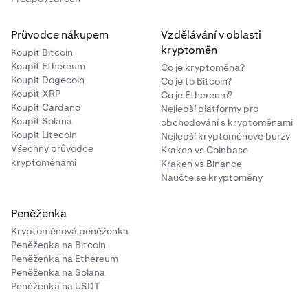
Průvodce nákupem
Vzdělávání v oblasti
kryptoměn
Koupit Bitcoin
Koupit Ethereum
Co je kryptoměna?
Koupit Dogecoin
Co je to Bitcoin?
Koupit XRP
Co je Ethereum?
Koupit Cardano
Nejlepší platformy pro
Koupit Solana
obchodování s kryptoměnami
Koupit Litecoin
Nejlepší kryptoměnové burzy
Všechny průvodce
Kraken vs Coinbase
kryptoměnami
Kraken vs Binance
Naučte se kryptoměny
Peněženka
Kryptoměnová peněženka
Peněženka na Bitcoin
Peněženka na Ethereum
Peněženka na Solana
Peněženka na USDT