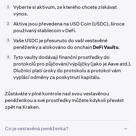
Vyberte si aktivum, ze kterého chcete získávat
1
výnos.
Aktiva jsou převedena na USD Coin (USDC), široce
2
používaný stablecoin v DeFi.
Vaše USDC je přesunuto do vaší vestavěné
3
peněženky a alokováno do onchain
DeFi Vaultu
.
Tyto vaulty dodávají finanční prostředky do
4
protokolů pro půjčování/výpůjčky (jako je Aave atd.).
Dlužníci platí úroky do protokolu a protokol vám
vyplácí odměny za poskytnutí kapitálu.
Zůstáváte v plné kontrole nad svou vestavěnou
peněženkou a své prostředky můžete kdykoli převést
zpět na Kraken.
Co je vestavěná peněženka?