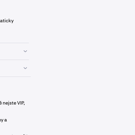
maticky
dykoli bez
lokováno
.
 nejste VIP,
ny a