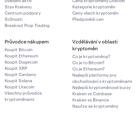
Uvedení aktiv
Cena kryptoměny Litecoin
Stav Krakenu
Kategorie kryptoměn
Centrum podpory
Ceny všech kryptoměn
Stížnosti
Předpovědi cen
Breakout Prop Trading
000 $, ale
o dostupného
Průvodce nákupem
Vzdělávání v oblasti
kryptoměn
Koupit Bitcoin
Koupit Ethereum
Co je kryptoměna?
Koupit Dogecoin
Co je to Bitcoin?
Koupit XRP
Co je Ethereum?
Koupit Cardano
Nejlepší platformy pro
Koupit Solana
obchodování s kryptoměnami
Koupit Litecoin
Nejlepší kryptoměnové burzy
Všechny průvodce
Kraken vs Coinbase
kryptoměnami
Kraken vs Binance
Naučte se kryptoměny