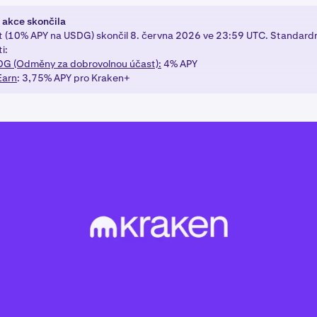
 akce skončila
t (10% APY na USDG) skončil 8. června 2026 ve 23:59 UTC. Standardn
i:
SDG (Odměny za dobrovolnou účast):
4% APY
Earn
: 3,75% APY pro Kraken+