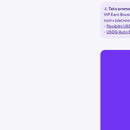
⚠️ Tato promo
VIP Earn Boos
nyní v platnost
-
Flexibilní U
-
USDG Auto 