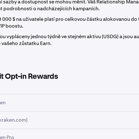
í sazby a dostupnost se mohou měnit. Váš Relationship Man
t podrobnosti o nadcházejících kampaních.
0 000 $ na uživatele platí pro celkovou částku alokovanou do 
VIP boostu.
u vypláceny jednou týdně ve stejném aktivu (USDG) a jsou a
 vašeho zůstatku Earn.
it Opt-in Rewards
ken
kraken.com)
na svůj
profilový obrázek
v levém horním rohu.
en Pro