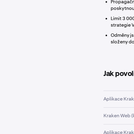
Propagačn
poskytnou
Limit 3 00
strategie 
Odměny jso
složeny do
Jak povol
Aplikace Kra
Kraken Web (
Klepněte 
1
Aplikace Krak
1