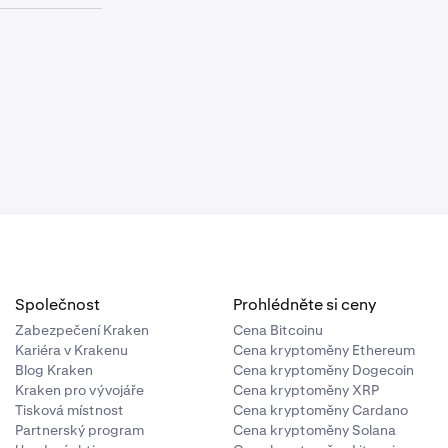
adéš,
otswana,
ža, Kamerun,
ao,
ovníková
rancouzská
oleno.
da, Guatemala,
majka, Jersey,
ibanon,
oldavsko,
á Kaledonie,
Společnost
Prohlédněte si ceny
 Palestina,
yštof a Nevis,
Zabezpečení Kraken
Cena Bitcoinu
vatý Tomáš a
Kariéra v Krakenu
Cena kryptoměny Ethereum
Blog Kraken
Cena kryptoměny Dogecoin
Maarten,
Kraken pro vývojáře
Cena kryptoměny XRP
ka, Surinam,
Tisková místnost
Cena kryptoměny Cardano
nidad a
Partnerský program
Cena kryptoměny Solana
(bez 0C),