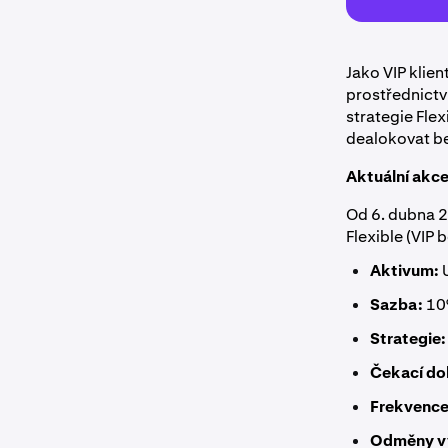
Jako VIP klie
prostřednictv
strategie Fle
dealokovat b
Aktuální akc
Od 6. dubna 2
Flexible (VIP 
Aktivum:
Sazba:
10
Strategie:
Čekací do
Frekvence
Odměny vy