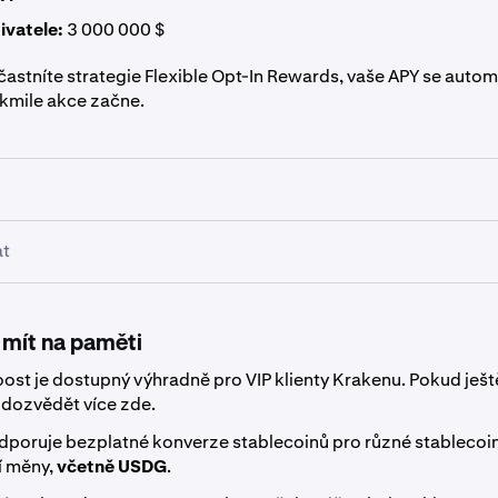
živatele:
3 000 000 $
účastníte strategie Flexible Opt-In Rewards, vaše APY se auto
akmile akce začne.
at
Kraken Pro
a vyberte
Earn
z levého postranního panelu.
oost používá strategii Flexible, můžete své USDG dealokovat k
Pro dealokaci:
 mít na paměti
na
stránku Earn na Kraken Pro
a najděte USDG pod záložkou
A
oost je dostupný výhradně pro VIP klienty Krakenu. Pokud ještě
ktivum a zvolte
Dealokovat
.
 dozvědět více
zde
.
stku, kterou chcete odebrat, a potvrďte.
dporuje
bezplatné konverze stablecoinů
pro různé stablecoi
í měny,
včetně USDG
.
dky budou okamžitě dostupné ve vašem spotovém zůstatku.