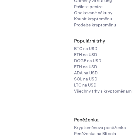
Odměny za staking
kistán, Vanuatu, Venezuela, Vietnam, Zambie, Zimbabwe.
Pošlete peníze
Opakované nákupy
Koupit kryptoměnu
okračovat
.
Prodejte kryptoměnu
ástku USDG, kterou chcete alokovat (tato akce má limit 3 000 
ete alokovat více), nebo vyberte
Maximum
pro alokaci celéh
Populární trhy
BTC na USD
ETH na USD
DOGE na USD
ETH na USD
ADA na USD
SOL na USD
LTC na USD
Všechny trhy s kryptoměnami
Peněženka
Kryptoměnová peněženka
Peněženka na Bitcoin