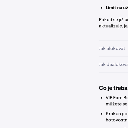
Limit na u
Pokud se již 
aktualizuje, j
Jak alokovat
Jak dealokov
Otevřete
1
Jelikož VIP b
čekací doby. 
Co je třeba
Přejděte 
VIP Earn B
Vyberte a
můžete se
Zadejte čá
Kraken po
hotovostn
Vaše prostře