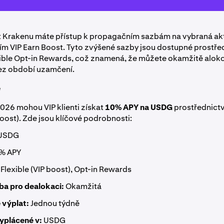
nt Krakenu máte přístup k propagačním sazbám na vybraná akt
ím VIP Earn Boost. Tyto zvýšené sazby jsou dostupné prostře
xible Opt-in Rewards, což znamená, že můžete okamžitě aloko
ez období uzamčení.
e
026 mohou VIP klienti získat
10% APY na USDG
prostřednictv
boost). Zde jsou klíčové podrobnosti:
USDG
% APY
Flexible (VIP boost), Opt-in Rewards
ba pro dealokaci:
Okamžitá
 výplat:
Jednou týdně
plácené v:
USDG