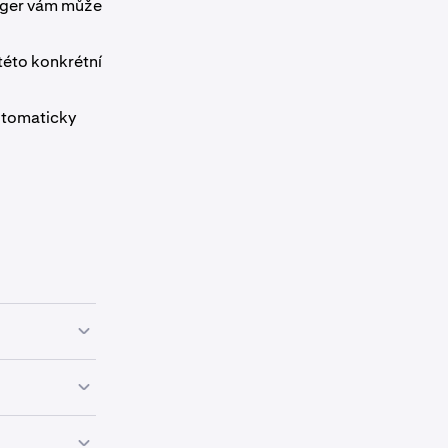
ager vám může
této konkrétní
utomaticky