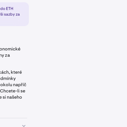
 do ETH
ši sazby za
ekonomické
ny za
kách, které
podmínky
tokolu napříč
Chcete-li se
te si našeho