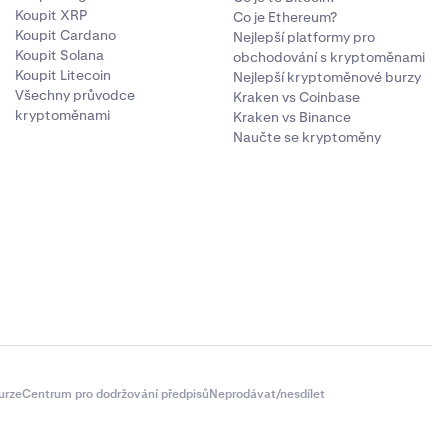
Koupit XRP
Co je Ethereum?
Koupit Cardano
Nejlepší platformy pro
Koupit Solana
obchodování s kryptoměnami
Koupit Litecoin
Nejlepší kryptoměnové burzy
Všechny průvodce
Kraken vs Coinbase
kryptoměnami
Kraken vs Binance
Naučte se kryptoměny
urze
Centrum pro dodržování předpisů
Neprodávat/nesdílet