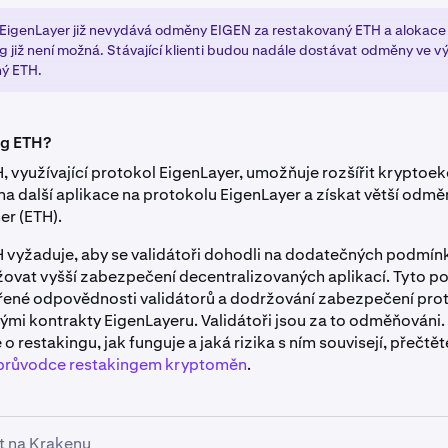
 EigenLayer již nevydává odměny EIGEN za restakovaný ETH a alokace
g již není možná. Stávající klienti budou nadále dostávat odměny ve vý
ý ETH.
ng ETH?
, využívající protokol EigenLayer, umožňuje rozšířit krypto
a další aplikace na protokolu EigenLayer a získat větší odmě
er (ETH).
 vyžaduje, aby se validátoři dohodli na dodatečných podmín
ovat vyšší zabezpečení decentralizovaných aplikací. Tyto 
ířené odpovědnosti validátorů a dodržování zabezpečení pro
ými kontrakty EigenLayeru. Validátoři jsou za to odměňováni. 
o restakingu, jak funguje a jaká rizika s ním souvisejí, přečtě
průvodce restakingem kryptoměn
.
t na Krakenu