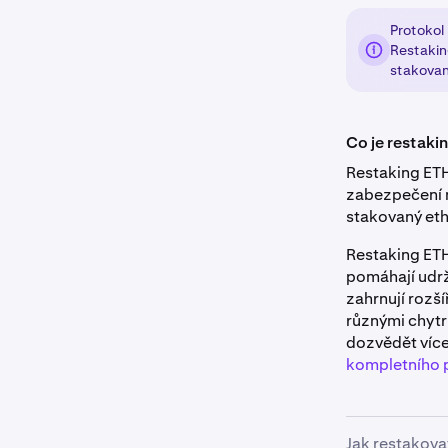
Protokol
Restakin
stakovan
Co je restaki
Restaking ETH
zabezpečení n
stakovaný eth
Restaking ETH
pomáhají udrž
zahrnují rozš
různými chytr
dozvědět více 
kompletního 
Jak restakova