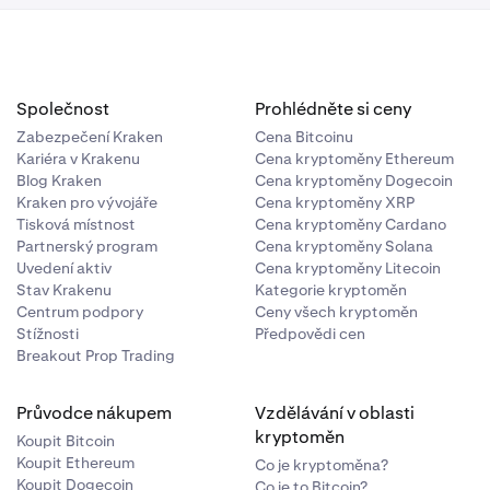
ockchainu
žší než
elhat nebo
Společnost
Prohlédněte si ceny
dálost známá
edných odměn.
Zabezpečení Kraken
Cena Bitcoinu
Kariéra v Krakenu
Cena kryptoměny Ethereum
Blog Kraken
Cena kryptoměny Dogecoin
n za restaking
Kraken pro vývojáře
Cena kryptoměny XRP
, hacku a v
Tisková místnost
Cena kryptoměny Cardano
eodškodníme za
Partnerský program
Cena kryptoměny Solana
Uvedení aktiv
Cena kryptoměny Litecoin
Stav Krakenu
Kategorie kryptoměn
Centrum podpory
Ceny všech kryptoměn
Stížnosti
Předpovědi cen
Breakout Prop Trading
Průvodce nákupem
Vzdělávání v oblasti
kryptoměn
Koupit Bitcoin
Koupit Ethereum
Co je kryptoměna?
Koupit Dogecoin
Co je to Bitcoin?