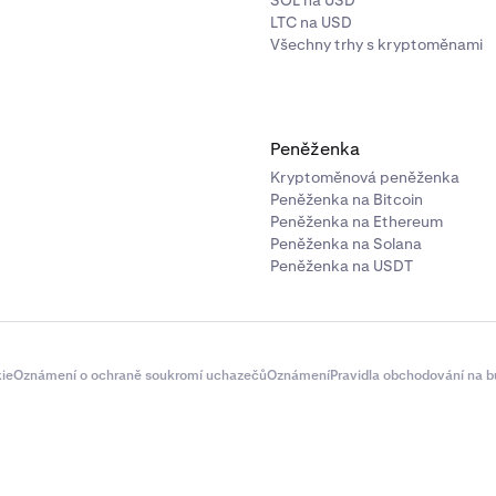
SOL na USD
LTC na USD
Všechny trhy s kryptoměnami
Peněženka
Kryptoměnová peněženka
Peněženka na Bitcoin
Peněženka na Ethereum
Peněženka na Solana
Peněženka na USDT
ie
Oznámení o ochraně soukromí uchazečů
Oznámení
Pravidla obchodování na b