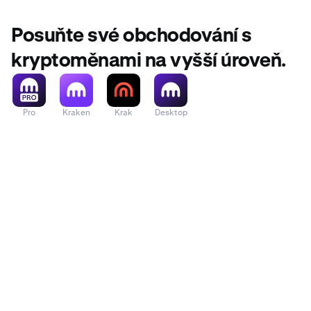
Přečtěte si
po
Posuňte své obchodování s
kryptoměnami na vyšší úroveň.
Pro
Kraken
Krak
Desktop