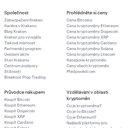
Společnost
Prohlédněte si ceny
Zabezpečení Kraken
Cena Bitcoinu
Kariéra v Krakenu
Cena kryptoměny Ethereum
Blog Kraken
Cena kryptoměny Dogecoin
Kraken pro vývojáře
Cena kryptoměny XRP
Tisková místnost
Cena kryptoměny Cardano
Partnerský program
Cena kryptoměny Solana
Uvedení aktiv
Cena kryptoměny Litecoin
Stav Krakenu
Kategorie kryptoměn
Centrum podpory
Ceny všech kryptoměn
Stížnosti
Předpovědi cen
Breakout Prop Trading
Průvodce nákupem
Vzdělávání v oblasti
kryptoměn
Koupit Bitcoin
Koupit Ethereum
Co je kryptoměna?
Koupit Dogecoin
Co je to Bitcoin?
Koupit XRP
Co je Ethereum?
Koupit Cardano
Nejlepší platformy pro