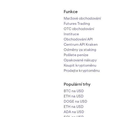
dmínky
Kraken pro všechna pravidla výzvy.
Funkce
Maržové obchodování
Futures Trading
OTC obchodování
Instituce
Obchodování API
Centrum API Kraken
Odměny za staking
Pošlete peníze
Opakované nákupy
Koupit kryptoměnu
Prodejte kryptoměnu
Populární trhy
BTC na USD
ETH na USD
DOGE na USD
ETH na USD
ADA na USD