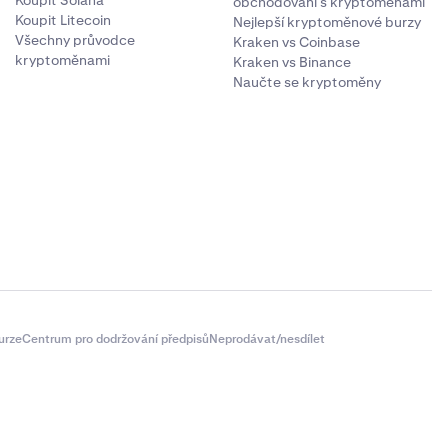
Koupit Solana
obchodování s kryptoměnami
Koupit Litecoin
Nejlepší kryptoměnové burzy
Všechny průvodce
Kraken vs Coinbase
kryptoměnami
Kraken vs Binance
Naučte se kryptoměny
urze
Centrum pro dodržování předpisů
Neprodávat/nesdílet