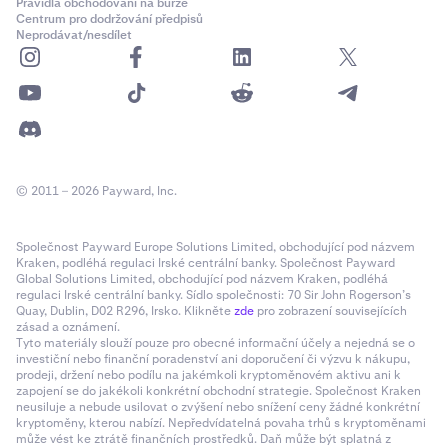
Pravidla obchodování na burze
úrovně 4 u nákupního příkazu by umístil příkaz na 4.
Centrum pro dodržování předpisů
nejvyšší objem.
Neprodávat/nesdílet
Úrovně:
Určuje konkrétní úroveň, na které bude
příkaz umístěn. Například výběr úrovně 4 u
nákupního příkazu by umístil příkaz na 4. nejvyšší
cenu nebo objem za cenu (VAP).
Nastavení „
Offset
“ vám umožňují použít offset k
© 2011 – 2026 Payward, Inc.
výše uvedeným vybraným nastavením. Můžete zvolit
offset před nebo po zvoleném vstupním bodě.
Společnost Payward Europe Solutions Limited, obchodující pod názvem
Před:
Umístěte příkaz o zadaný počet úrovní před
Kraken, podléhá regulaci Irské centrální banky. Společnost Payward
Global Solutions Limited, obchodující pod názvem Kraken, podléhá
vybranou úroveň.
regulaci Irské centrální banky. Sídlo společnosti: 70 Sir John Rogerson’s
Quay, Dublin, D02 R296, Irsko. Klikněte
zde
pro zobrazení souvisejících
Po:
Umístěte příkaz o zadaný počet úrovní po
zásad a oznámení.
vybrané úrovni.
Tyto materiály slouží pouze pro obecné informační účely a nejedná se o
investiční nebo finanční poradenství ani doporučení či výzvu k nákupu,
prodeji, držení nebo podílu na jakémkoli kryptoměnovém aktivu ani k
Úroveň offsetu (1-20):
Nastavuje počet úrovní pro
zapojení se do jakékoli konkrétní obchodní strategie. Společnost Kraken
offset. Například, pokud zvolíte úroveň 5 s offsetem
neusiluje a nebude usilovat o zvýšení nebo snížení ceny žádné konkrétní
1 před, příkaz bude umístěn o jednu úroveň před 5.
kryptoměny, kterou nabízí. Nepředvídatelná povaha trhů s kryptoměnami
může vést ke ztrátě finančních prostředků. Daň může být splatná z
nejvyšší nebo nejnižší cenu/VAP.