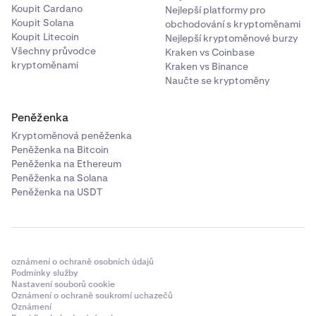
Koupit Cardano
nákupní stranu.
Nejlepší platformy pro
Koupit Solana
obchodování s kryptoměnami
Ask
: Umístěte příkaz automatického připojení na
Koupit Litecoin
Nejlepší kryptoměnové burzy
Všechny průvodce
prodejní stranu.
Kraken vs Coinbase
kryptoměnami
Kraken vs Binance
Oboustranné:
Umístěte příkazy na nákupní i prodejní
Naučte se kryptoměny
stranu.
Peněženka
Nezávislé
: Umožňuje nezávislou konfiguraci pro
Kryptoměnová peněženka
každou stranu.
Peněženka na Bitcoin
„
Metoda
“ určuje umístění (cenovou nebo objemovou
Peněženka na Ethereum
Peněženka na Solana
úroveň), na které bude váš příkaz umístěn na straně,
Peněženka na USDT
kterou jste vybrali.
Cena:
Příkazy jsou umístěny na základě n-té nejvyšší
nebo nejnižší cenové úrovně. Například výběr úrovně
4 u nákupního příkazu by umístil příkaz na 4. nejvyšší
oznámení o ochraně osobních údajů
cenu.
Podmínky služby
Nastavení souborů cookie
Objem:
Příkazy jsou umístěny na základě n-té
Oznámení o ochraně soukromí uchazečů
Oznámení
nejvyšší nebo nejnižší úrovně VAP. Například výběr