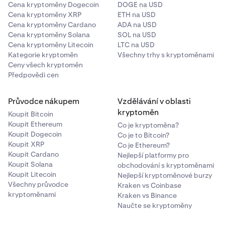
Cena kryptoměny Dogecoin
DOGE na USD
Cena kryptoměny XRP
ETH na USD
Cena kryptoměny Cardano
ADA na USD
Cena kryptoměny Solana
SOL na USD
Cena kryptoměny Litecoin
LTC na USD
Kategorie kryptoměn
Všechny trhy s kryptoměnami
Ceny všech kryptoměn
Předpovědi cen
Průvodce nákupem
Vzdělávání v oblasti
kryptoměn
Koupit Bitcoin
Koupit Ethereum
Co je kryptoměna?
Koupit Dogecoin
Co je to Bitcoin?
Koupit XRP
Co je Ethereum?
Koupit Cardano
Nejlepší platformy pro
Koupit Solana
obchodování s kryptoměnami
Koupit Litecoin
Nejlepší kryptoměnové burzy
Všechny průvodce
Kraken vs Coinbase
kryptoměnami
Kraken vs Binance
Naučte se kryptoměny