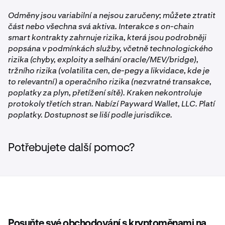
Vklady nebo výběry nad bezpečnostní práh vyžadují
•
Ujistěte se, že je váš účet
ověřen
.
dvoufaktorové ověření (2FA). Zadejte svůj 2FA kód,
Odměny jsou variabilní a nejsou zaručeny; můžete ztratit
•
Ujistěte se, že je vaše aplikace Kraken, Kraken Pro
přístupový klíč nebo bezpečnostní klíč pro pokračování.
část nebo všechna svá aktiva. Interakce s on-chain
nebo Krak aktualizována na nejnovější verzi.
smart kontrakty zahrnuje rizika, která jsou podrobněji
popsána v podmínkách služby, včetně technologického
rizika (chyby, exploity a selhání oracle/MEV/bridge),
tržního rizika (volatilita cen, de-pegy a likvidace, kde je
to relevantní) a operačního rizika (nezvratné transakce,
poplatky za plyn, přetížení sítě). Kraken nekontroluje
protokoly třetích stran. Nabízí Payward Wallet, LLC. Platí
poplatky. Dostupnost se liší podle jurisdikce.
Potřebujete další pomoc?
Posuňte své obchodování s kryptoměnami na