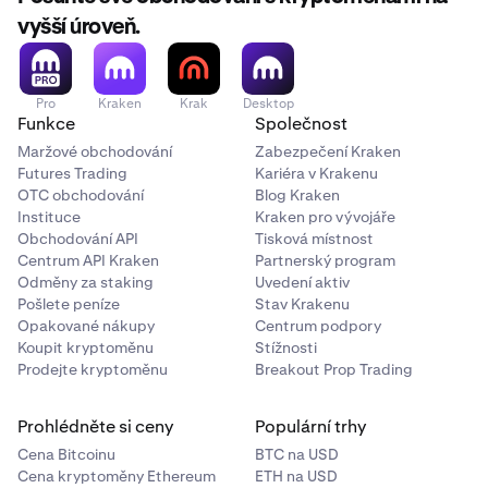
vyšší úroveň.
Pro
Kraken
Krak
Desktop
Funkce
Společnost
Maržové obchodování
Zabezpečení Kraken
Futures Trading
Kariéra v Krakenu
OTC obchodování
Blog Kraken
Instituce
Kraken pro vývojáře
Obchodování API
Tisková místnost
Centrum API Kraken
Partnerský program
Odměny za staking
Uvedení aktiv
Pošlete peníze
Stav Krakenu
Opakované nákupy
Centrum podpory
Koupit kryptoměnu
Stížnosti
Prodejte kryptoměnu
Breakout Prop Trading
Prohlédněte si ceny
Populární trhy
Cena Bitcoinu
BTC na USD
Cena kryptoměny Ethereum
ETH na USD