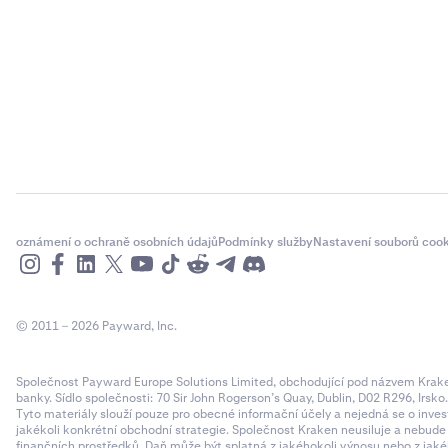
oznámení o ochraně osobních údajů
Podmínky služby
Nastavení souborů cook
© 2011 – 2026 Payward, Inc.
Společnost Payward Europe Solutions Limited, obchodující pod názvem Kraken,
banky. Sídlo společnosti: 70 Sir John Rogerson’s Quay, Dublin, D02 R296, Irsko
Tyto materiály slouží pouze pro obecné informační účely a nejedná se o inves
jakékoli konkrétní obchodní strategie. Společnost Kraken neusiluje a nebud
finančních prostředků. Daň může být splatná z jakéhokoli výnosu nebo z jaké