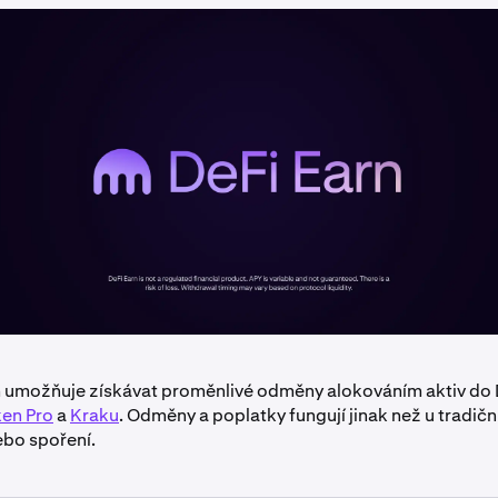
 umožňuje získávat proměnlivé odměny alokováním aktiv do D
en Pro
a
Kraku
. Odměny a poplatky fungují jinak než u tradič
ebo spoření.