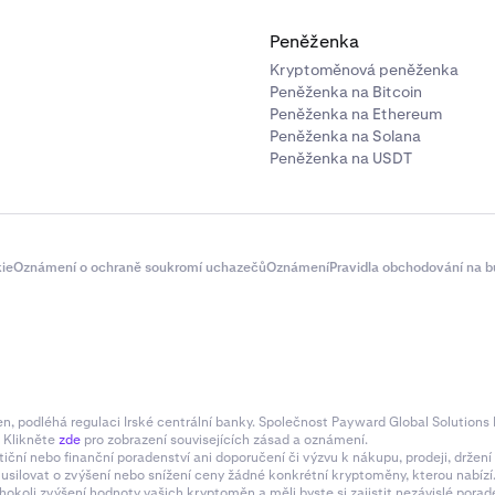
Peněženka
Kryptoměnová peněženka
Peněženka na Bitcoin
Peněženka na Ethereum
Peněženka na Solana
Peněženka na USDT
ie
Oznámení o ochraně soukromí uchazečů
Oznámení
Pravidla obchodování na b
 podléhá regulaci Irské centrální banky. Společnost Payward Global Solutions L
. Klikněte
zde
pro zobrazení souvisejících zásad a oznámení.
tiční nebo finanční poradenství ani doporučení či výzvu k nákupu, prodeji, drže
e usilovat o zvýšení nebo snížení ceny žádné konkrétní kryptoměny, kterou nabí
hokoli zvýšení hodnoty vašich kryptoměn a měli byste si zajistit nezávislé pora