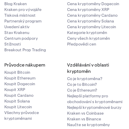
Blog Kraken
Cena kryptoměny Dogecoin
Kraken pro vývojáře
Cena kryptoměny XRP
Tisková místnost
Cena kryptoměny Cardano
Partnerský program
Cena kryptoměny Solana
Uvedení aktiv
Cena kryptoměny Litecoin
Stav Krakenu
Kategorie kryptoměn
Centrum podpory
Ceny všech kryptoměn
Stížnosti
Předpovědi cen
Breakout Prop Trading
Průvodce nákupem
Vzdělávání v oblasti
kryptoměn
Koupit Bitcoin
Koupit Ethereum
Co je kryptoměna?
Koupit Dogecoin
Co je to Bitcoin?
Koupit XRP
Co je Ethereum?
Koupit Cardano
Nejlepší platformy pro
Koupit Solana
obchodování s kryptoměnami
Koupit Litecoin
Nejlepší kryptoměnové burzy
Všechny průvodce
Kraken vs Coinbase
kryptoměnami
Kraken vs Binance
Naučte se kryptoměny