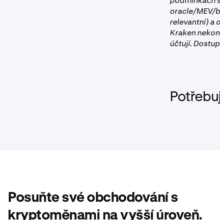
podmínkách sl
oracle/MEV/bri
relevantní) a 
Kraken nekont
účtují. Dostup
Potřebu
Posuňte své obchodování s
kryptoměnami na vyšší úroveň.