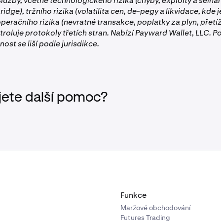
užby, včetně technologického rizika (chyby, exploity a selhán
dge), tržního rizika (volatilita cen, de-pegy a likvidace, kde j
operačního rizika (nevratné transakce, poplatky za plyn, přetíže
roluje protokoly třetích stran. Nabízí Payward Wallet, LLC. P
nost se liší podle jurisdikce.
jete další pomoc?
Funkce
Maržové obchodování
Futures Trading