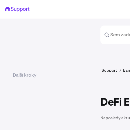
Support
Ear
Další kroky
DeFi 
Naposledy aktu