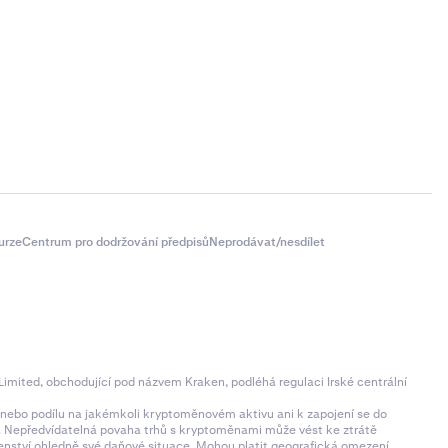
urze
Centrum pro dodržování předpisů
Neprodávat/nesdílet
imited, obchodující pod názvem Kraken, podléhá regulaci Irské centrální
ní nebo podílu na jakémkoli kryptoměnovém aktivu ani k zapojení se do
zí. Nepředvídatelná povaha trhů s kryptoměnami může vést ke ztrátě
denství ohledně své daňové situace. Mohou platit geografická omezení.