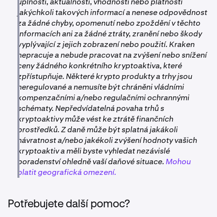
úplnosti, aktuálnosti, vhodnosti nebo platnosti
jakýchkoli takových informací a nenese odpovědnost
za žádné chyby, opomenutí nebo zpoždění v těchto
informacích ani za žádné ztráty, zranění nebo škody
vyplývající z jejich zobrazení nebo použití. Kraken
nepracuje a nebude pracovat na zvýšení nebo snížení
ceny žádného konkrétního kryptoaktiva, které
zpřístupňuje. Některé krypto produkty a trhy jsou
neregulované a nemusíte být chráněni vládními
kompenzačními a/nebo regulačními ochrannými
schématy. Nepředvídatelná povaha trhů s
kryptoaktivy může vést ke ztrátě finančních
prostředků. Z daně může být splatná jakákoli
návratnost a/nebo jakékoli zvýšení hodnoty vašich
kryptoaktiv a měli byste vyhledat nezávislé
poradenství ohledně vaší daňové situace.
Mohou
platit geografická omezení.
Potřebujete další pomoc?