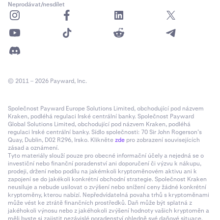
Neprodávat/nesdílet
© 2011 – 2026 Payward, Inc.
Společnost Payward Europe Solutions Limited, obchodující pod názvem
Kraken, podléhá regulaci Irské centrální banky. Společnost Payward
Global Solutions Limited, obchodující pod názvem Kraken, podléhá
regulaci Irské centrální banky. Sídlo společnosti: 70 Sir John Rogerson’s
Quay, Dublin, D02 R296, Irsko. Klikněte
zde
pro zobrazení souvisejících
zásad a oznámení.
Tyto materiály slouží pouze pro obecné informační účely a nejedná se o
investiční nebo finanční poradenství ani doporučení či výzvu k nákupu,
prodeji, držení nebo podílu na jakémkoli kryptoměnovém aktivu ani k
zapojení se do jakékoli konkrétní obchodní strategie. Společnost Kraken
neusiluje a nebude usilovat o zvýšení nebo snížení ceny žádné konkrétní
kryptoměny, kterou nabízí. Nepředvídatelná povaha trhů s kryptoměnami
může vést ke ztrátě finančních prostředků. Daň může být splatná z
jakéhokoli výnosu nebo z jakéhokoli zvýšení hodnoty vašich kryptoměn a
měli byste si zajistit nezávislé poradenství ohledně své daňové situace.