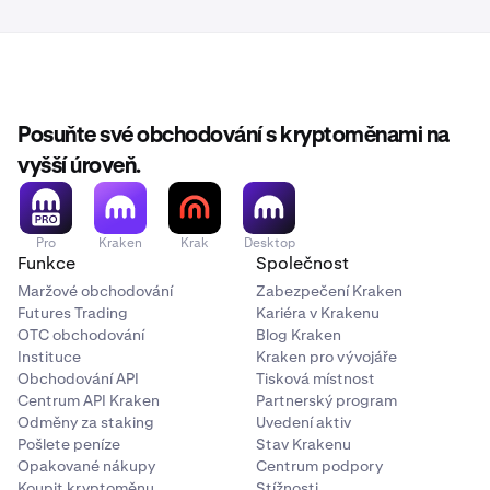
Posuňte své obchodování s kryptoměnami na
vyšší úroveň.
Pro
Kraken
Krak
Desktop
Funkce
Společnost
Maržové obchodování
Zabezpečení Kraken
Futures Trading
Kariéra v Krakenu
OTC obchodování
Blog Kraken
Instituce
Kraken pro vývojáře
Obchodování API
Tisková místnost
Centrum API Kraken
Partnerský program
Odměny za staking
Uvedení aktiv
Pošlete peníze
Stav Krakenu
Opakované nákupy
Centrum podpory
Koupit kryptoměnu
Stížnosti