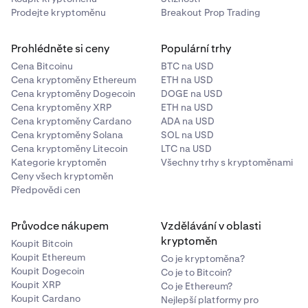
Prodejte kryptoměnu
Breakout Prop Trading
Prohlédněte si ceny
Populární trhy
Cena Bitcoinu
BTC na USD
Cena kryptoměny Ethereum
ETH na USD
Cena kryptoměny Dogecoin
DOGE na USD
Cena kryptoměny XRP
ETH na USD
Cena kryptoměny Cardano
ADA na USD
Cena kryptoměny Solana
SOL na USD
Cena kryptoměny Litecoin
LTC na USD
Kategorie kryptoměn
Všechny trhy s kryptoměnami
Ceny všech kryptoměn
Předpovědi cen
Průvodce nákupem
Vzdělávání v oblasti
kryptoměn
Koupit Bitcoin
Koupit Ethereum
Co je kryptoměna?
Koupit Dogecoin
Co je to Bitcoin?
Koupit XRP
Co je Ethereum?
Koupit Cardano
Nejlepší platformy pro