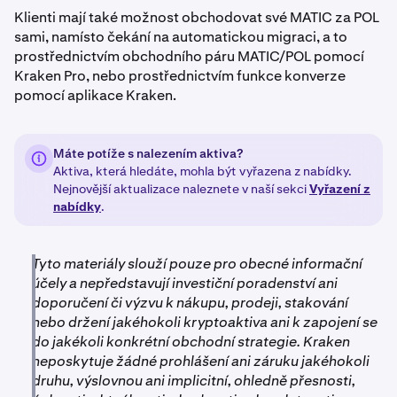
Klienti mají také možnost obchodovat své MATIC za POL
sami, namísto čekání na automatickou migraci, a to
prostřednictvím obchodního páru MATIC/POL pomocí
Kraken Pro, nebo prostřednictvím funkce konverze
pomocí aplikace Kraken.
Máte potíže s nalezením aktiva?
Aktiva, která hledáte, mohla být vyřazena z nabídky.
Nejnovější aktualizace naleznete v naší sekci
Vyřazení z
nabídky
.
Tyto materiály slouží pouze pro obecné informační
účely a nepředstavují investiční poradenství ani
doporučení či výzvu k nákupu, prodeji, stakování
nebo držení jakéhokoli kryptoaktiva ani k zapojení se
do jakékoli konkrétní obchodní strategie. Kraken
neposkytuje žádné prohlášení ani záruku jakéhokoli
druhu, výslovnou ani implicitní, ohledně přesnosti,