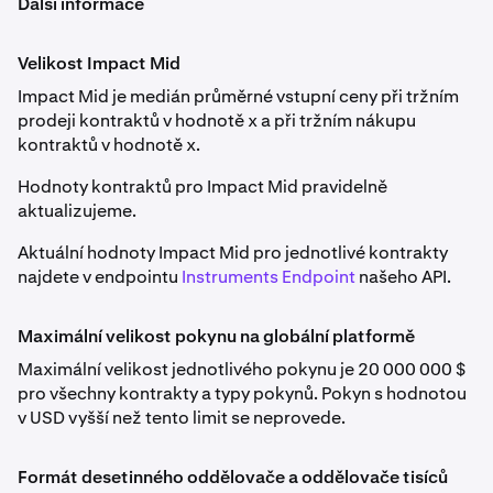
Další informace
Perpetuální kontrakty zahrnují financovací sazbu –
části „Perpetual Contract Funding Rate Information“ v
platbu mezi obchodníky, jejímž účelem je udržet cenu
následující rozbalovací nabídce.
kontraktu v souladu se spotovou cenou podkladového
Velikost Impact Mid
aktiva.
FF_ETHUSD
Podrobnosti o
maržové třídě
a maximální páce podle
Impact Mid je medián průměrné vstupní ceny při tržním
velikosti pozice najdete v části
Derivatives Margin
Je-li financovací sazba kladná, platí dlouhé pozice
Týdenní, měsíční, čtvrtletní, pololetní
prodeji kontraktů v hodnotě x a při tržním nákupu
Schedule & Maximum Leverage
.
krátkým; je-li záporná, platí krátké pozice dlouhým.
kontraktů v hodnotě x.
Ethereum (ETH)
Obchodníci mohou v závislosti na tržních podmínkách
Hodnoty kontraktů pro Impact Mid pravidelně
Podrobnosti o Forex Perpetual (FX perps) najdete v části
0,001
financování hradit nebo inkasovat. Cenový rozdíl se
aktualizujeme.
Forex Perpetual Futures
vypočítává každou hodinu; úpravy financování se projeví
0,1
Aktuální hodnoty Impact Mid pro jednotlivé kontrakty
jako nerealizovaný zisk nebo ztráta a jsou vyrovnány na
najdete v endpointu
Instruments Endpoint
našeho API.
8 000
konci každé hodiny nebo při změně čisté otevřené
Upozornění:
pozice.
Delistované a vypořádané kontrakty jsou archivovány
Třída A
zde
.
Maximální velikost pokynu na globální platformě
ETHOPTRR
Maximální velikost jednotlivého pokynu je 20 000 000 $
pro všechny kontrakty a typy pokynů. Pokyn s hodnotou
v USD vyšší než tento limit se neprovede.
FF_SOLUSD
Období automatického rolování
Měsíční, čtvrtletní
Formát desetinného oddělovače a oddělovače tisíců