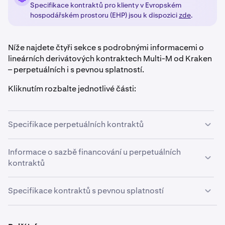
Specifikace kontraktů pro klienty v Evropském
hospodářském prostoru (EHP) jsou k dispozici
zde
.
Níže najdete čtyři sekce s podrobnými informacemi o
lineárních derivátových kontraktech Multi-M od Kraken
– perpetuálních i s pevnou splatností.
Kliknutím rozbalte jednotlivé části:
Specifikace perpetuálních kontraktů
Perpetuální deriváty jsou typ derivátových kontraktů,
Informace o sazbě financování u perpetuálních
které
nemají datum expirace
a mají funkci
kontraktů
automatického rolování
každou hodinu
.
Perpetuální deriváty jsou typ derivátových kontraktů,
Perpetuální kontrakty zahrnují financovací sazbu –
Specifikace kontraktů s pevnou splatností
které
nemají datum expirace
a mají funkci
platbu mezi obchodníky, jejímž účelem je udržet cenu
automatického rolování
každou hodinu
.
kontraktu v souladu se spotovou cenou podkladového
aktiva. Další informace o tomto mechanismu najdete v