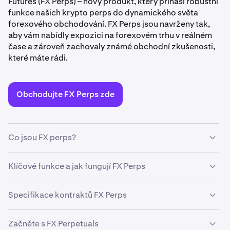
Futures (FX Perps) – nový produkt, který přináší robustní
funkce našich krypto perps do dynamického světa
forexového obchodování. FX Perps jsou navrženy tak,
aby vám nabídly expozici na forexovém trhu v reálném
čase a zároveň zachovaly známé obchodní zkušenosti,
které máte rádi.
Obchodujte FX Perps zde
Co jsou FX perps?
FX Perps jsou věčné kontrakty založené na
Klíčové funkce a jak fungují FX Perps
podkladovém indexu forexového trhu. Stejně jako naše
krypto perps vám umožňují obchodovat bez obav z dat
Podkladová data v reálném čase
Specifikace kontraktů FX Perps
vypršení platnosti. Místo toho se můžete soustředit na
Ceny podkladového forexového indexu pocházejí z
pohyby trhu a zdokonalovat své strategie.
DxFeed’s Composite Forex Index. Ceny jsou
Pro více specifikací kontraktu si prosím přečtěte naše
Začněte s FX Perpetuals
aktualizovány každou sekundu, dokud je podkladový