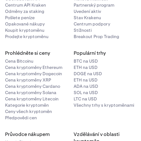
Obchodní rozsah:
Objednávky lze zadávat pouze
Centrum API Kraken
Partnerský program
v rozmezí 4 % od poslední pozorované ceny
Odměny za staking
Uvedení aktiv
indexu.
Pošlete peníze
Stav Krakenu
Opakované nákupy
Centrum podpory
Příklad:
Nákupní objednávky (Bids) nelze
Koupit kryptoměnu
Stížnosti
zadávat o více než 4 % nad a prodejní
Prodejte kryptoměnu
Breakout Prop Trading
objednávky (asks) nelze zadávat o více než 4 %
pod poslední pozorovanou cenu indexu.
Prohlédněte si ceny
Populární trhy
Zpracování chyb:
Objednávky mimo tento rozsah
Cena Bitcoinu
BTC na USD
budou zamítnuty s chybovou zprávou
Cena kryptoměny Ethereum
ETH na USD
(OUTSIDE_PRICE_COLLAR)
.
Cena kryptoměny Dogecoin
DOGE na USD
Cena kryptoměny XRP
ETH na USD
Bezproblémové obchodování
Cena kryptoměny Cardano
ADA na USD
Cena kryptoměny Solana
SOL na USD
FX Perps jsou integrovány do naší platformy se stejným
Cena kryptoměny Litecoin
LTC na USD
intuitivním designem jako naše krypto perps. Kromě
Kategorie kryptoměn
Všechny trhy s kryptoměnami
zvláštních pravidel během uzavření trhu fungují FX Perps
Ceny všech kryptoměn
stejně jako produkty, které již znáte.
Předpovědi cen
Průvodce nákupem
Vzdělávání v oblasti