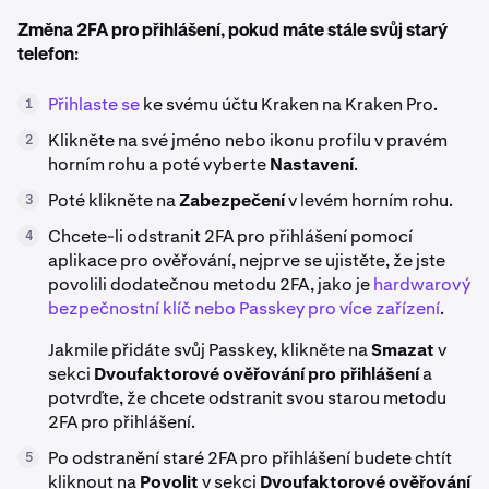
Změna 2FA pro přihlášení, pokud máte stále svůj starý
telefon:
Přihlaste se
ke svému účtu Kraken na Kraken Pro.
1
Klikněte na své jméno nebo ikonu profilu v pravém
2
horním rohu a poté vyberte
Nastavení
.
Poté klikněte na
Zabezpečení
v levém horním rohu.
3
Chcete-li odstranit 2FA pro přihlášení pomocí
4
aplikace pro ověřování, nejprve se ujistěte, že jste
povolili dodatečnou metodu 2FA, jako je
hardwarový
bezpečnostní klíč nebo Passkey pro více zařízení
.
Jakmile přidáte svůj Passkey, klikněte na
Smazat
v
sekci
Dvoufaktorové ověřování pro přihlášení
a
potvrďte, že chcete odstranit svou starou metodu
2FA pro přihlášení.
Po odstranění staré 2FA pro přihlášení budete chtít
5
kliknout na
Povolit
v sekci
Dvoufaktorové ověřování