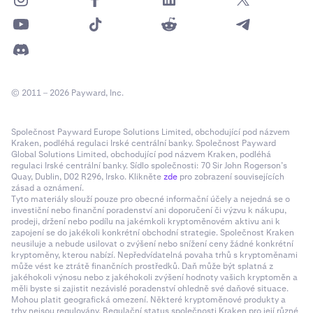
© 2011 – 2026 Payward, Inc.
Společnost Payward Europe Solutions Limited, obchodující pod názvem
Kraken, podléhá regulaci Irské centrální banky. Společnost Payward
Global Solutions Limited, obchodující pod názvem Kraken, podléhá
regulaci Irské centrální banky. Sídlo společnosti: 70 Sir John Rogerson’s
Quay, Dublin, D02 R296, Irsko. Klikněte
zde
pro zobrazení souvisejících
zásad a oznámení.
Tyto materiály slouží pouze pro obecné informační účely a nejedná se o
investiční nebo finanční poradenství ani doporučení či výzvu k nákupu,
prodeji, držení nebo podílu na jakémkoli kryptoměnovém aktivu ani k
zapojení se do jakékoli konkrétní obchodní strategie. Společnost Kraken
neusiluje a nebude usilovat o zvýšení nebo snížení ceny žádné konkrétní
kryptoměny, kterou nabízí. Nepředvídatelná povaha trhů s kryptoměnami
může vést ke ztrátě finančních prostředků. Daň může být splatná z
jakéhokoli výnosu nebo z jakéhokoli zvýšení hodnoty vašich kryptoměn a
měli byste si zajistit nezávislé poradenství ohledně své daňové situace.
Mohou platit geografická omezení. Některé kryptoměnové produkty a
trhy nejsou regulovány. Regulační status společnosti Kraken pro její různé