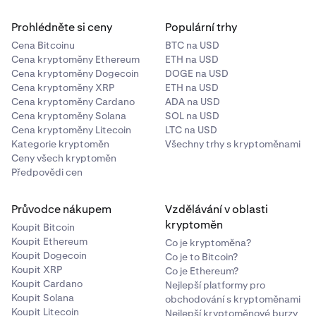
Prohlédněte si ceny
Populární trhy
Cena Bitcoinu
BTC na USD
Cena kryptoměny Ethereum
ETH na USD
Cena kryptoměny Dogecoin
DOGE na USD
Cena kryptoměny XRP
ETH na USD
Cena kryptoměny Cardano
ADA na USD
Cena kryptoměny Solana
SOL na USD
Cena kryptoměny Litecoin
LTC na USD
Kategorie kryptoměn
Všechny trhy s kryptoměnami
Ceny všech kryptoměn
Předpovědi cen
Průvodce nákupem
Vzdělávání v oblasti
kryptoměn
Koupit Bitcoin
Koupit Ethereum
Co je kryptoměna?
Koupit Dogecoin
Co je to Bitcoin?
Koupit XRP
Co je Ethereum?
Koupit Cardano
Nejlepší platformy pro
Koupit Solana
obchodování s kryptoměnami
Koupit Litecoin
Nejlepší kryptoměnové burzy