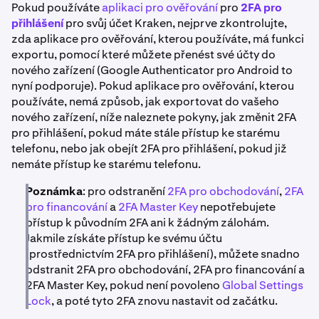
Pokud používáte
aplikaci pro ověřování
pro
2FA pro
přihlášení
pro svůj účet Kraken, nejprve zkontrolujte,
zda aplikace pro ověřování, kterou používáte, má funkci
exportu, pomocí které můžete přenést své účty do
nového zařízení (Google Authenticator pro Android to
nyní podporuje). Pokud aplikace pro ověřování, kterou
používáte, nemá způsob, jak exportovat do vašeho
nového zařízení, níže naleznete pokyny, jak změnit 2FA
pro přihlášení, pokud máte stále přístup ke starému
telefonu, nebo jak obejít 2FA pro přihlášení, pokud již
nemáte přístup ke starému telefonu.
Poznámka
: pro odstranění
2FA pro obchodování
,
2FA
pro financování
a
2FA Master Key
nepotřebujete
přístup k původním 2FA ani k žádným zálohám.
Jakmile získáte přístup ke svému účtu
(prostřednictvím 2FA pro přihlášení), můžete snadno
odstranit 2FA pro obchodování, 2FA pro financování a
2FA Master Key, pokud není povoleno
Global Settings
Lock
, a poté tyto 2FA znovu nastavit od začátku.