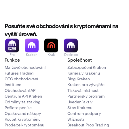
Posuňte své obchodování s kryptoměnami na
vyšší úroveň.
Pro
Kraken
Krak
Desktop
Funkce
Společnost
Maržové obchodování
Zabezpečení Kraken
Futures Trading
Kariéra v Krakenu
OTC obchodování
Blog Kraken
Instituce
Kraken pro vývojáře
Obchodování API
Tisková místnost
Centrum API Kraken
Partnerský program
Odměny za staking
Uvedení aktiv
Pošlete peníze
Stav Krakenu
Opakované nákupy
Centrum podpory
Koupit kryptoměnu
Stížnosti
Prodejte kryptoměnu
Breakout Prop Trading