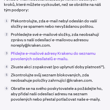
kroků, které můžete vyzkoušet, než se obrátíte na náš
tým podpory:
Překontrolujte, zda e-mail nebyl odeslán do vaší
1
složky se spamem nebo nevyžádanou poštou.
Prohledejte své e-mailové složky, zda neobsahují
2
zprávu s naší odesílací e-mailovou adresou
noreply@kraken.com
.
Přidejte e-mailové adresy Krakenu do seznamu
3
povolených odesílatelů e-mailu.
Zkuste akci zopakovat (po uplynutí doby platnosti*).
4
Zkontrolujte svůj seznam blokovaných, zda
5
neobsahuje položky zahrnující @kraken.com.
Obraťte se na svého poskytovatele a požádejte ho,
6
aby přidal naši odesílací adresu na seznam
povolených nebo přestal potlačovat naše e-maily.