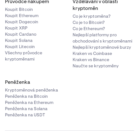
Průvodce nákupem
Vzdělávání v oblasti
kryptoměn
Koupit Bitcoin
Koupit Ethereum
Co je kryptoměna?
Koupit Dogecoin
Co je to Bitcoin?
Koupit XRP
Co je Ethereum?
Koupit Cardano
Nejlepší platformy pro
Koupit Solana
obchodování s kryptoměnami
Koupit Litecoin
Nejlepší kryptoměnové burzy
Všechny průvodce
Kraken vs Coinbase
kryptoměnami
Kraken vs Binance
Naučte se kryptoměny
Peněženka
Kryptoměnová peněženka
Peněženka na Bitcoin
Peněženka na Ethereum
Peněženka na Solana
Peněženka na USDT