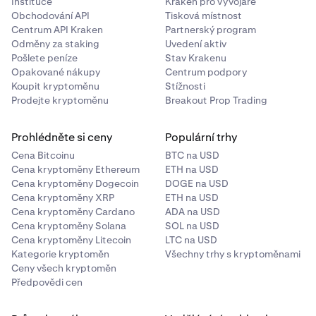
Instituce
Kraken pro vývojáře
Obchodování API
Tisková místnost
Centrum API Kraken
Partnerský program
Odměny za staking
Uvedení aktiv
Pošlete peníze
Stav Krakenu
Opakované nákupy
Centrum podpory
Koupit kryptoměnu
Stížnosti
Prodejte kryptoměnu
Breakout Prop Trading
Prohlédněte si ceny
Populární trhy
Cena Bitcoinu
BTC na USD
Cena kryptoměny Ethereum
ETH na USD
Cena kryptoměny Dogecoin
DOGE na USD
Cena kryptoměny XRP
ETH na USD
Cena kryptoměny Cardano
ADA na USD
Cena kryptoměny Solana
SOL na USD
Cena kryptoměny Litecoin
LTC na USD
Kategorie kryptoměn
Všechny trhy s kryptoměnami
Ceny všech kryptoměn
Předpovědi cen