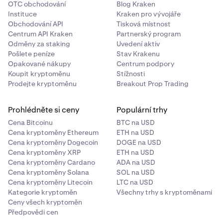
OTC obchodování
Blog Kraken
Instituce
Kraken pro vývojáře
Obchodování API
Tisková místnost
Centrum API Kraken
Partnerský program
Odměny za staking
Uvedení aktiv
Pošlete peníze
Stav Krakenu
Opakované nákupy
Centrum podpory
Koupit kryptoměnu
Stížnosti
Prodejte kryptoměnu
Breakout Prop Trading
Prohlédněte si ceny
Populární trhy
Cena Bitcoinu
BTC na USD
Cena kryptoměny Ethereum
ETH na USD
Cena kryptoměny Dogecoin
DOGE na USD
Cena kryptoměny XRP
ETH na USD
Cena kryptoměny Cardano
ADA na USD
Cena kryptoměny Solana
SOL na USD
Cena kryptoměny Litecoin
LTC na USD
Kategorie kryptoměn
Všechny trhy s kryptoměnami
Ceny všech kryptoměn
Předpovědi cen