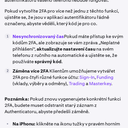
autentifikátoru vašeho telefonu nebude fungovat.
Pokud vytvoříte 2FA pro více než jednu z těchto funkcí,
ujistěte se, že jsou v aplikaci autentifikátoru řádně
označeny, abyste věděli, který kód je pro co.
Nesynchronizovaný čas
Pokud máte přístup ke svým
1
kódům 2FA, ale zobrazuje se vám zpráva „Neplatné
přihlášení“,
aktualizujte nastavení času
na svém
telefonu z ručního na automatické a ujistěte se, že
používáte
správný kód
.
Záměna více 2FA
Klientům umožňujeme vytvářet
2
2FA pro čtyři různé funkce účtu:
Sign-In
,
Funding
(vklady, výběry a odměny),
Trading
a
Masterkey
.
Poznámka:
Pokud znovu vygenerujete konkrétní funkci
2FA, budete muset odstranit starý záznam z
Authenticatoru, abyste předešli záměně.
•
Na iPhonu:
klikněte na ikonu tužky v pravém horním