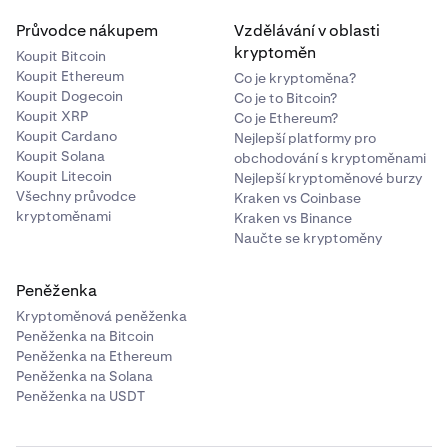
Průvodce nákupem
Vzdělávání v oblasti
kryptoměn
Koupit Bitcoin
Koupit Ethereum
Co je kryptoměna?
Koupit Dogecoin
Co je to Bitcoin?
Koupit XRP
Co je Ethereum?
Koupit Cardano
Nejlepší platformy pro
Koupit Solana
obchodování s kryptoměnami
Koupit Litecoin
Nejlepší kryptoměnové burzy
Všechny průvodce
Kraken vs Coinbase
kryptoměnami
Kraken vs Binance
Naučte se kryptoměny
Peněženka
Kryptoměnová peněženka
Peněženka na Bitcoin
Peněženka na Ethereum
Peněženka na Solana
Peněženka na USDT