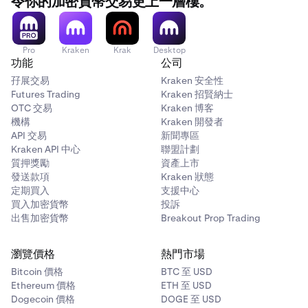
令你的加密貨幣交易更上一層樓。
Pro
Kraken
Krak
Desktop
功能
公司
孖展交易
Kraken 安全性
Futures Trading
Kraken 招賢納士
OTC 交易
Kraken 博客
機構
Kraken 開發者
API 交易
新聞專區
Kraken API 中心
聯盟計劃
質押獎勵
資產上市
發送款項
Kraken 狀態
定期買入
支援中心
買入加密貨幣
投訴
出售加密貨幣
Breakout Prop Trading
瀏覽價格
熱門市場
Bitcoin 價格
BTC 至 USD
Ethereum 價格
ETH 至 USD
Dogecoin 價格
DOGE 至 USD