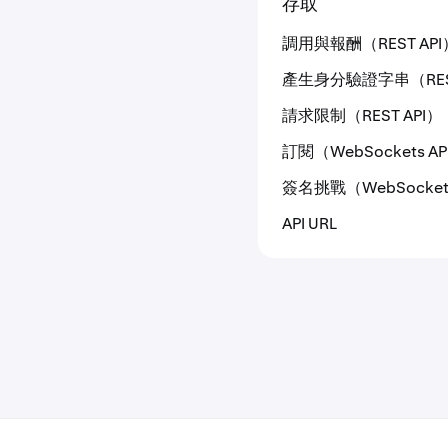
存取
調用與報酬（REST API
產生身分驗證字串（REST
請求限制（REST API）
訂閱（WebSockets AP
簽名挑戰（WebSocket 
API URL