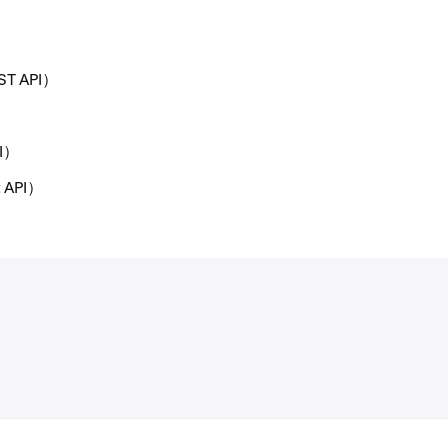
）
 API）
I）
API）