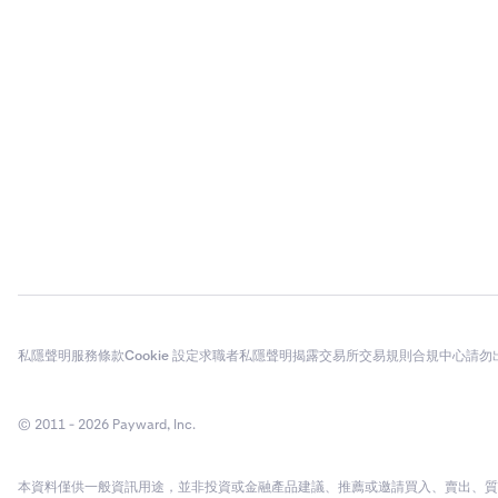
私隱聲明
服務條款
Cookie 設定
求職者私隱聲明
揭露
交易所交易規則
合規中心
請勿
© 2011 - 2026 Payward, Inc.
本資料僅供一般資訊用途，並非投資或金融產品建議、推薦或邀請買入、賣出、質押