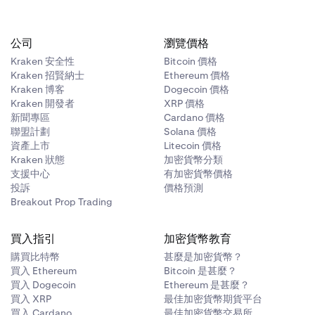
公司
瀏覽價格
Kraken 安全性
Bitcoin 價格
Kraken 招賢納士
Ethereum 價格
Kraken 博客
Dogecoin 價格
Kraken 開發者
XRP 價格
新聞專區
Cardano 價格
聯盟計劃
Solana 價格
資產上市
Litecoin 價格
Kraken 狀態
加密貨幣分類
支援中心
有加密貨幣價格
投訴
價格預測
Breakout Prop Trading
買入指引
加密貨幣教育
購買比特幣
甚麼是加密貨幣？
買入 Ethereum
Bitcoin 是甚麼？
買入 Dogecoin
Ethereum 是甚麼？
買入 XRP
最佳加密貨幣期貨平台
買入 Cardano
最佳加密貨幣交易所