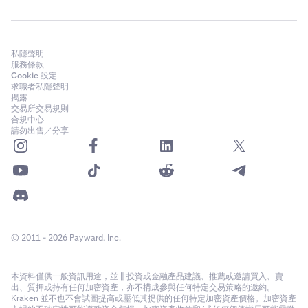
私隱聲明
服務條款
Cookie 設定
求職者私隱聲明
揭露
交易所交易規則
合規中心
請勿出售／分享
© 2011 - 2026 Payward, Inc.
本資料僅供一般資訊用途，並非投資或金融產品建議、推薦或邀請買入、賣
出、質押或持有任何加密資產，亦不構成參與任何特定交易策略的邀約。
Kraken 並不也不會試圖提高或壓低其提供的任何特定加密資產價格。加密資產