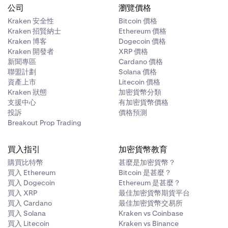
公司
瀏覽價格
Kraken 安全性
Bitcoin 價格
Kraken 招賢納士
Ethereum 價格
Kraken 博客
Dogecoin 價格
Kraken 開發者
XRP 價格
新聞專區
Cardano 價格
聯盟計劃
Solana 價格
資產上市
Litecoin 價格
Kraken 狀態
加密貨幣分類
支援中心
有加密貨幣價格
投訴
價格預測
Breakout Prop Trading
買入指引
加密貨幣教育
購買比特幣
甚麼是加密貨幣？
買入 Ethereum
Bitcoin 是甚麼？
買入 Dogecoin
Ethereum 是甚麼？
買入 XRP
最佳加密貨幣期貨平台
買入 Cardano
最佳加密貨幣交易所
買入 Solana
Kraken vs Coinbase
買入 Litecoin
Kraken vs Binance