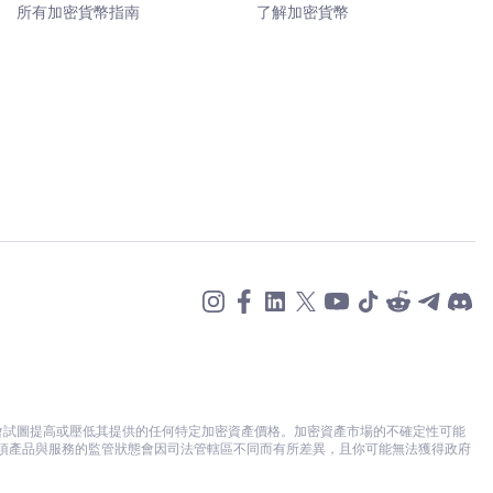
所有加密貨幣指南
了解加密貨幣
不會試圖提高或壓低其提供的任何特定加密資產價格。加密資產市場的不確定性可能
各項產品與服務的監管狀態會因司法管轄區不同而有所差異，且你可能無法獲得政府