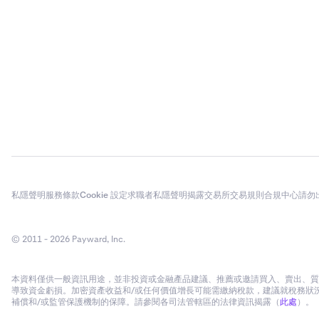
私隱聲明
服務條款
Cookie 設定
求職者私隱聲明
揭露
交易所交易規則
合規中心
請勿
© 2011 - 2026 Payward, Inc.
本資料僅供一般資訊用途，並非投資或金融產品建議、推薦或邀請買入、賣出、質押
導致資金虧損。加密資產收益和/或任何價值增長可能需繳納稅款，建議就稅務狀況
補償和/或監管保護機制的保障。請參閱各司法管轄區的法律資訊揭露（
此處
）。