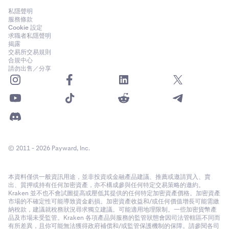
私隱聲明
服務條款
Cookie 設定
求職者私隱聲明
揭露
交易所交易規則
合規中心
請勿出售／分享
© 2011 - 2026 Payward, Inc.
本資料僅供一般資訊用途，並非投資或金融產品建議、推薦或邀請買入、賣
出、質押或持有任何加密資產，亦不構成參與任何特定交易策略的邀約。
Kraken 並不也不會試圖提高或壓低其提供的任何特定加密資產價格。加密資產
市場的不確定性可能導致資金虧損。加密資產收益和/或任何價值增長可能需繳
納稅款，建議就稅務狀況尋求獨立建議。可能適用地理限制。一些加密貨幣產
品及市場未受監管。Kraken 各項產品與服務的監管狀態會因司法管轄區不同而
有所差異，且你可能無法獲得政府補償和/或監管保護機制的保障。請參閱各司