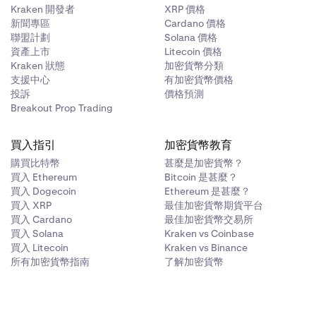
Kraken 開發者
XRP 價格
新聞專區
Cardano 價格
聯盟計劃
Solana 價格
資產上市
Litecoin 價格
Kraken 狀態
加密貨幣分類
支援中心
有加密貨幣價格
投訴
價格預測
Breakout Prop Trading
買入指引
加密貨幣教育
購買比特幣
甚麼是加密貨幣？
買入 Ethereum
Bitcoin 是甚麼？
買入 Dogecoin
Ethereum 是甚麼？
買入 XRP
最佳加密貨幣期貨平台
買入 Cardano
最佳加密貨幣交易所
買入 Solana
Kraken vs Coinbase
買入 Litecoin
Kraken vs Binance
所有加密貨幣指南
了解加密貨幣