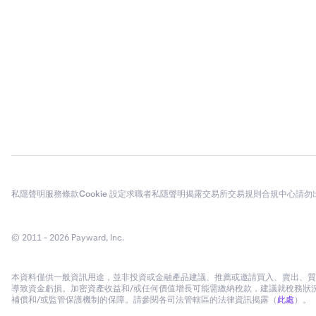
私隱聲明
服務條款
Cookie 設定
求職者私隱聲明
揭露
交易所交易規則
合規中心
請勿
© 2011 - 2026 Payward, Inc.
本資料僅供一般資訊用途，並非投資或金融產品建議、推薦或邀請買入、賣出、質押
導致資金虧損。加密資產收益和/或任何價值增長可能需繳納稅款，建議就稅務狀況
補償和/或監管保護機制的保障。請參閱各司法管轄區的法律資訊揭露（
此處
）。