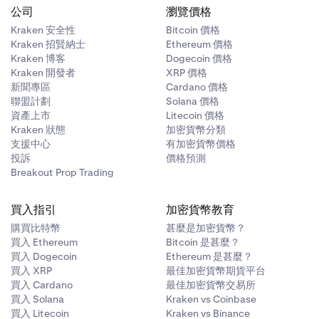
公司
瀏覽價格
Kraken 安全性
Bitcoin 價格
Kraken 招賢納士
Ethereum 價格
Kraken 博客
Dogecoin 價格
Kraken 開發者
XRP 價格
新聞專區
Cardano 價格
聯盟計劃
Solana 價格
資產上市
Litecoin 價格
Kraken 狀態
加密貨幣分類
支援中心
有加密貨幣價格
投訴
價格預測
Breakout Prop Trading
買入指引
加密貨幣教育
購買比特幣
甚麼是加密貨幣？
買入 Ethereum
Bitcoin 是甚麼？
買入 Dogecoin
Ethereum 是甚麼？
買入 XRP
最佳加密貨幣期貨平台
買入 Cardano
最佳加密貨幣交易所
買入 Solana
Kraken vs Coinbase
買入 Litecoin
Kraken vs Binance