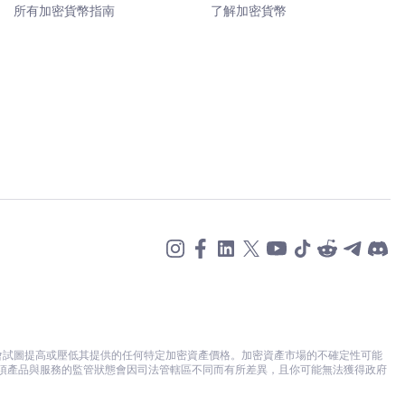
所有加密貨幣指南
了解加密貨幣
不會試圖提高或壓低其提供的任何特定加密資產價格。加密資產市場的不確定性可能
各項產品與服務的監管狀態會因司法管轄區不同而有所差異，且你可能無法獲得政府